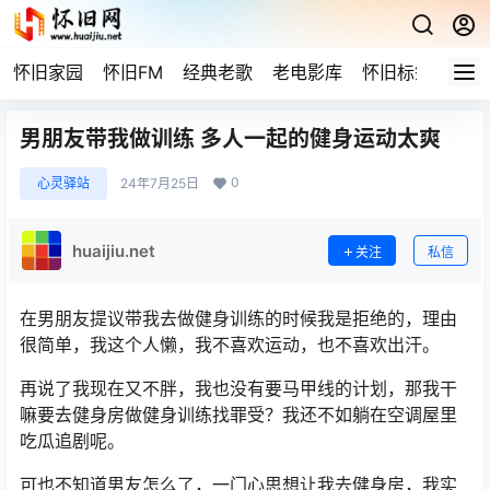
怀旧家园
怀旧FM
经典老歌
老电影库
怀旧标签
网站
男朋友带我做训练 多人一起的健身运动太爽
0
心灵驿站
24年7月25日
huaijiu.net
关注
私信
在男朋友提议带我去做健身训练的时候我是拒绝的，理由
很简单，我这个人懒，我不喜欢运动，也不喜欢出汗。
再说了我现在又不胖，我也没有要马甲线的计划，那我干
嘛要去健身房做健身训练找罪受？我还不如躺在空调屋里
吃瓜追剧呢。
可也不知道男友怎么了，一门心思想让我去健身房，我实