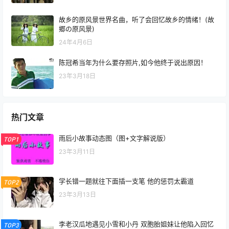
故乡的原风景世界名曲，听了会回忆故乡的情绪！(故
郷の原风景)
24年4月6日
陈冠希当年为什么要存照片,如今他终于说出原因！
23年3月18日
热门文章
雨后小故事动态图（图+文字解说版）
TOP1
23年3月11日
学长错一题就往下面插一支笔 他的惩罚太霸道
TOP2
23年3月13日
李老汉瓜地遇见小雪和小丹 双胞胎姐妹让他陷入回忆
TOP3