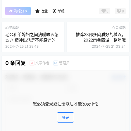
0
0
海报分享
收藏
举报
心灵驿站
心灵驿站
老公和弟媳妇之间搞暧昧该怎
推荐28部多肉质好的糙汉，
么办 精神出轨是不能原谅的
2022肉香四溢一整年哦
2024-7-25 21:29:48
2024-7-25 21:33:24
0 条回复
文章作者
管理员
A
M
欢迎您，新朋友，感谢参与互动！
确认修改
您必须登录或注册以后才能发表评论
登录