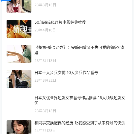
23年3月13日
50部邵氏风月片电影经典推荐
23年4月16日
《葵司-葵つかさ》：安静内敛又不失可爱的邻家小姐
姐
23年3月13日
日本十大步兵女优 10大步兵作品番号
23年3月22日
日本女优业界短发女神番号作品推荐 15大顶级短发女
优
23年3月13日
和同事交换配偶的经历 让我感受到了从未有过的快乐
24年7月28日