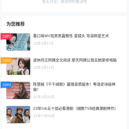
暂无讨论，说说你的看法吧
为您推荐
重口味MV现男男露臀性 爱镜头 导演称是艺术
TOP1
23年3月11日
退休的王阿姨全文阅读 那天阿姨让我去她家修电脑
TOP2
23年3月13日
陈慧娴《千千阙歌》最强音质版本！粤语史诗级神
TOP3
曲！
23年3月20日
23年tvb五十部必看港剧（细数TVB经典港剧神作）
23年11月16日