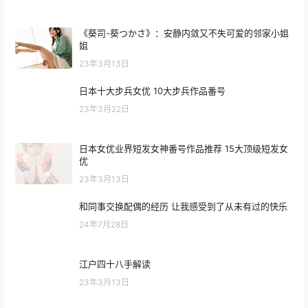
《葵司-葵つかさ》：安静内敛又不失可爱的邻家小姐
姐
23年3月13日
日本十大步兵女优 10大步兵作品番号
23年3月22日
日本女优业界短发女神番号作品推荐 15大顶级短发女
优
23年3月13日
和同事交换配偶的经历 让我感受到了从未有过的快乐
24年7月28日
江户四十八手解读
23年3月13日