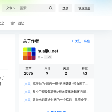
文章
登录
快速注册
大全
童年回忆
关于作者
关注
私信
huaijiu.net
高中
Lv3
文章
评论
关注
粉丝
2075
9
2
43
盖了
内
[文章]
高考前的“最后一课”泪点满满 “没有题了，
我们只能送你们到这儿”，1400万考生逐鹿2026
[文章]
星空卫视及其音乐V频道停播掀起怀旧潮，
高考！
观众：想念全班讨论火影的日子，谢谢童年玩伴
[文章]
香港电影黄金时代的一个缩影—风靡全亚
洲的香港情色电影