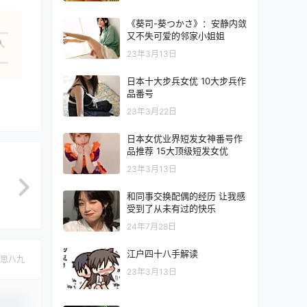
《葵司-葵つかさ》：安静内敛
又不失可爱的邻家小姐姐
人
23年3月13日
日本十大步兵女优 10大步兵作
品番号
23年3月22日
日本女优业界短发女神番号作
品推荐 15大顶级短发女优
23年3月13日
和同事交换配偶的经历 让我感
受到了从未有过的快乐
24年7月28日
江户四十八手解读
思八九
23年3月13日
认修改