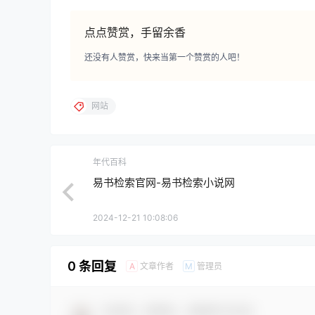
点点赞赏，手留余香
还没有人赞赏，快来当第一个赞赏的人吧！
网站
年代百科
易书检索官网-易书检索小说网
2024-12-21 10:08:06
0 条回复
文章作者
管理员
A
M
欢迎您，新朋友，感谢参与互动！