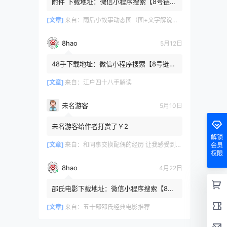
附件 下载地址：微信小程序搜索【8号链
】 在文件查询框内输入【447c4cb3】口令
或保存下方二维码微信里...
[文章]
来自：
雨后小故事动态图（图+文字解说版）
8hao
5月12日
48手下载地址：微信小程序搜索【8号链
】 在文件查询框内输入【b4801a06】口令
或保存下方二维码微信里识别
[文章]
来自：
江户四十八手解读
未名游客
5月10日
未名游客给作者打赏了￥2
解锁
[文章]
来自：
和同事交换配偶的经历 让我感受到了从未有过的快乐
会员
权限
8hao
4月22日
邵氏电影下载地址：微信小程序搜索【8号
链 】 在文件查询框内输入【4f7576cb】口
令或保存下方二维码微...
[文章]
来自：
五十部邵氏经典电影推荐