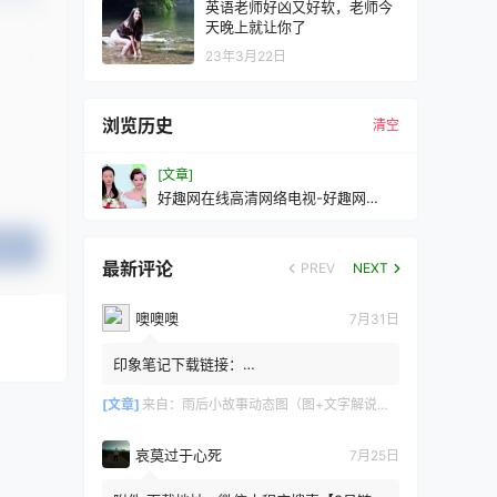
英语老师好凶又好软，老师今
天晚上就让你了
23年3月22日
浏览历史
清空
[文章]
好趣网在线高清网络电视-好趣网
2000套高清网络电视
提交
最新评论
PREV
NEXT
噢噢噢
7月31日
印象笔记下载链接：
https://zzz.jldgt.com/zzz/z3.html
[文章]
来自：
雨后小故事动态图（图+文字解说版）
哀莫过于心死
7月25日