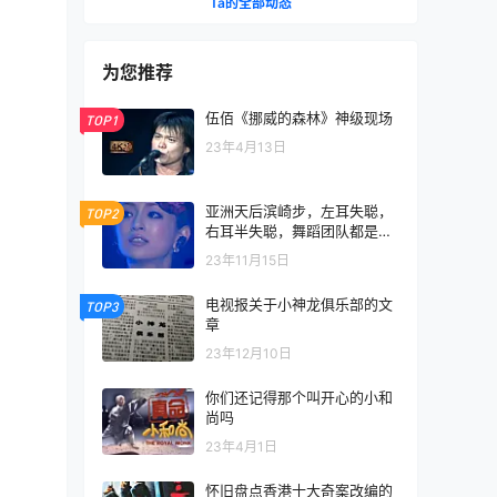
Ta的全部动态
为您推荐
伍佰《挪威的森林》神级现场
TOP1
23年4月13日
亚洲天后滨崎步，左耳失聪，
TOP2
右耳半失聪，舞蹈团队都是聋
哑人
23年11月15日
电视报关于小神龙俱乐部的文
TOP3
章
23年12月10日
你们还记得那个叫开心的小和
尚吗
23年4月1日
怀旧盘点香港十大奇案改编的