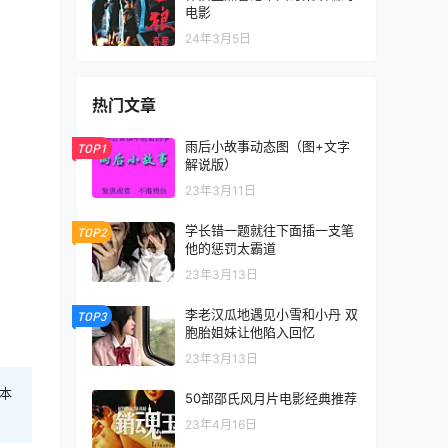
电影
24年3月5日
热门文章
雨后小故事动态图（图+文字
TOP1
解说版）
23年3月11日
学长错一题就往下面插一支笔
TOP2
他的惩罚太霸道
23年3月13日
李老汉瓜地遇见小雪和小丹 双
TOP3
胞胎姐妹让他陷入回忆
23年3月13日
本
50部邵氏风月片电影经典推荐
23年4月16日