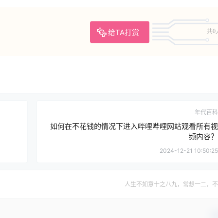
给TA打赏
共0
年代百科
如何在不花钱的情况下进入哔哩哔哩网站观看所有视
频内容？
2024-12-21 10:50:25
人生不如意十之八九，常想一二，不
确