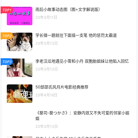
雨后小故事动态图（图+文字解说版）
TOP1
23年3月11日
学长错一题就往下面插一支笔 他的惩罚太霸道
TOP2
23年3月13日
李老汉瓜地遇见小雪和小丹 双胞胎姐妹让他陷入回忆
TOP3
23年3月13日
50部邵氏风月片电影经典推荐
23年4月16日
《葵司-葵つかさ》：安静内敛又不失可爱的邻家小姐
姐
23年3月13日