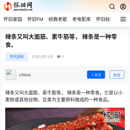
怀旧家园
怀旧FM
经典老歌
老电影库
怀旧标签
网站
辣条又叫大面筋、素牛筋等， 辣条是一种零
食。
0
年代百科
23年3月13日
china
关注
私信
辣条又叫大面筋、素牛筋等， 辣条是一种零食。它是以小
麦粉或其他谷物、豆类为主要原料做成的一种食品。