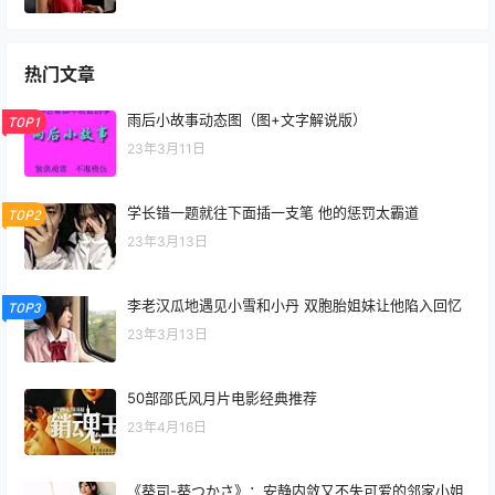
热门文章
雨后小故事动态图（图+文字解说版）
TOP1
23年3月11日
学长错一题就往下面插一支笔 他的惩罚太霸道
TOP2
23年3月13日
李老汉瓜地遇见小雪和小丹 双胞胎姐妹让他陷入回忆
TOP3
23年3月13日
50部邵氏风月片电影经典推荐
23年4月16日
《葵司-葵つかさ》：安静内敛又不失可爱的邻家小姐