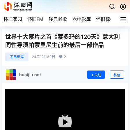
怀旧家园
怀旧FM
经典老歌
老电影库
怀旧标签
网站
世界十大禁片之首《索多玛的120天》意大利
同性导演帕索里尼生前的最后一部作品
0
老电影库
24年12月30日
huaijiu.net
关注
私信