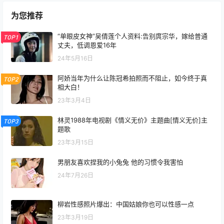
为您推荐
“单眼皮女神”吴倩莲个人资料:告别庹宗华，嫁给普通
TOP1
丈夫，低调恩爱16年
24年5月16日
阿娇当年为什么让陈冠希拍照而不阻止，如今终于真
TOP2
相大白！
23年3月4日
林灵1988年电视剧《情义无价》主题曲[情义无价]主
TOP3
题歌
23年3月15日
男朋友喜欢捏我的小兔兔 他的习惯令我害怕
24年7月26日
柳岩性感照片爆出：中国姑娘你也可以性感一点
23年3月19日