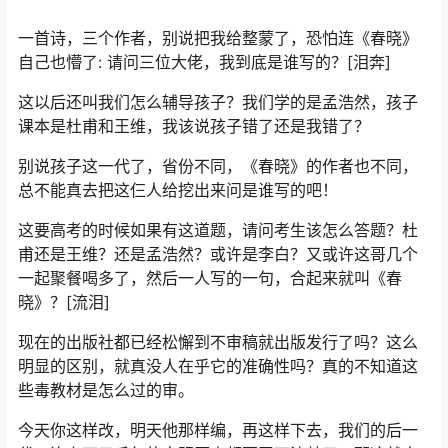
一首诗，三个作者，别说把我给整蒙了，恐怕连《春晓》
自己也懵了: 请问三位大佬，我到底是谁写的？[泪奔]
这以后还叫我们怎么辅导孩子？我们学的是孟浩然，孩子
课本是杜甫和王维，我该说孩子错了还是我错了？
别说孩子这一代了，省份不同，《春晓》的作者也不同，
总不能真去把这仨人给挖出来问是谁写的吧！
这要高考的时候如果有这道题，请问考生该怎么答题？杜
甫还是王维？还是孟浩然？或许是李白？又或许这哥几个
一起聚餐喝多了，然后一人写的一句，合起来就叫《春
晓》？[流泪]
现在的出版社都已经松懈到不审稿就出版发行了吗？这么
明显的区别，就真没人在乎它的准确性吗？真的不知道这
些毒教材是怎么过的审。
今天你这样改，明天他那样编，再这样下去，我们的后一