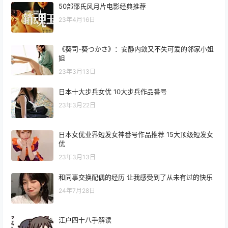
50部邵氏风月片电影经典推荐
23年4月16日
《葵司-葵つかさ》：安静内敛又不失可爱的邻家小姐
姐
23年3月13日
日本十大步兵女优 10大步兵作品番号
23年3月22日
日本女优业界短发女神番号作品推荐 15大顶级短发女
优
23年3月13日
和同事交换配偶的经历 让我感受到了从未有过的快乐
24年7月28日
江户四十八手解读