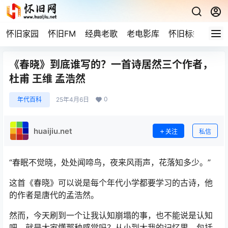
怀旧家园
怀旧FM
经典老歌
老电影库
怀旧标签
网站
《春晓》到底谁写的？一首诗居然三个作者，
杜甫 王维 孟浩然
0
年代百科
25年4月6日
huaijiu.net
关注
私信
“春眠不觉晓，处处闻啼鸟，夜来风雨声，花落知多少。”
这首《春晓》可以说是每个年代小学都要学习的古诗，他
的作者是唐代的孟浩然。
然而，今天刷到一个让我认知崩塌的事，也不能说是认知
吧，就是大家懂那种感觉吗？从小到大我的记忆里，包括