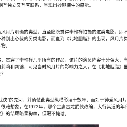
相互独立又互有联系，呈现出妙趣横生的感觉。
给风月片明确的类型，直至隐隐觉得李翰祥拍摄的这类电影，即
一种别出心裁的另类电影，而直到《北地胭脂》的出现，风月片
人物。
美，贯穿了李翰祥几乎所有的作品，该片的演员阵容十分强大，
何莉莉和胡锦，可见当时风月片的影响力之大，在《北地胭脂》
谁？
武侠”的先河，并倚仗此类型纵横影坛十数年，而对于钟爱风月
很难想象，在1972年，那个金庸古龙武侠改编，大行其道的年
奴》的结尾略显狗血，但瑕不掩瑜。