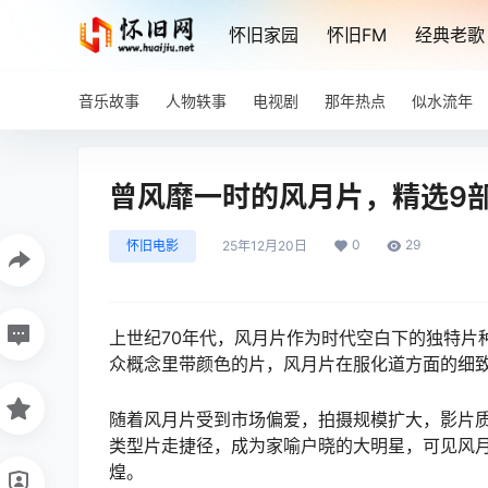
怀旧家园
怀旧FM
经典老歌
音乐故事
人物轶事
电视剧
那年热点
似水流年
曾风靡一时的风月片，精选9
0
29
怀旧电影
25年12月20日
上世纪70年代，风月片作为时代空白下的独特片
众概念里带颜色的片，风月片在服化道方面的细致
随着风月片受到市场偏爱，拍摄规模扩大，影片
类型片走捷径，成为家喻户晓的大明星，可见风
煌。