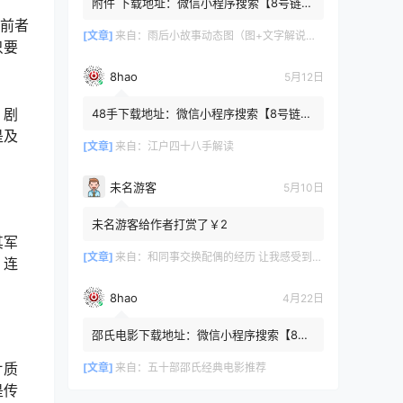
附件 下载地址：微信小程序搜索【8号链
】 在文件查询框内输入【447c4cb3】口令
，前者
或保存下方二维码微信里...
[文章]
来自：
雨后小故事动态图（图+文字解说版）
只要
8hao
5月12日
，剧
48手下载地址：微信小程序搜索【8号链
】 在文件查询框内输入【b4801a06】口令
是及
或保存下方二维码微信里识别
[文章]
来自：
江户四十八手解读
未名游客
5月10日
未名游客给作者打赏了￥2
其军
[文章]
来自：
和同事交换配偶的经历 让我感受到了从未有过的快乐
，连
8hao
4月22日
邵氏电影下载地址：微信小程序搜索【8号
链 】 在文件查询框内输入【4f7576cb】口
片质
令或保存下方二维码微...
[文章]
来自：
五十部邵氏经典电影推荐
是传