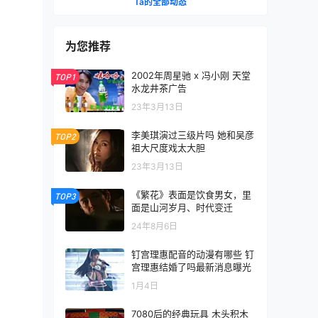
Ta的全部动态
为您推荐
2002年周星驰 x 冯小刚 天堂
TOP1
水龙井茶广告
23年3月13日
李美琪演过三级片吗 她和吴彦
TOP2
祖大尺度戏太大胆
23年3月13日
《繁花》表面是饮食男女，里
TOP3
面是山河岁月、时代变迁
24年8月6日
钉宫理惠配音的动漫有哪些 钉
宫理惠结婚了吗最新消息曝光
1月4日
7080后的经典玩具 木头积木