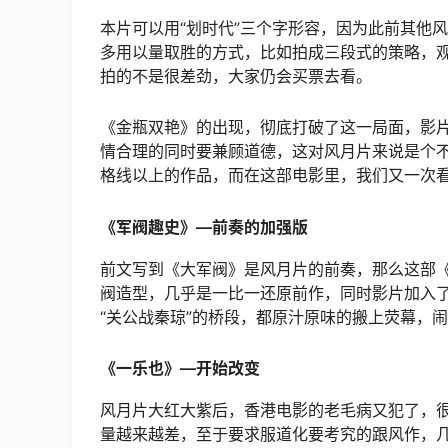
本片可以用“划时代”三个字形容，因为此前其他
多用以量取胜的方式，比如拍成三段式的策略，
拍的不是很差劲，大家仍会买票去看。
《金瓶双艳》的出现，彻底打破了这一局面，影
情合理的同时要兼顾道德，这对风月片来说是个
格线以上的作品，而在这部电影里，我们又一次
《军阀趣史》—前奏的加强版
前文写到《大军阀》是风月片的前奏，那么这部
阀造型，几乎是一比一还原前作，同时影片加入
“关公战秦琼”的桥段，都原汁原味的搬上荧幕，
《一乐也》—开始改变
风月片大红大紫后，香港电影的老毛病又犯了，
量越来越差，至于要求服道化要考究的跟风作，