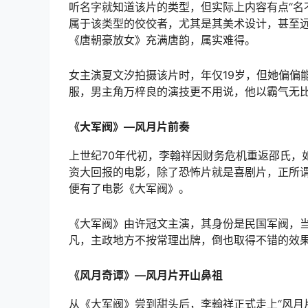
听名字就知道该片的类型，但实际上内容有点“名
属于该类型的佼佼者，尤其是其美术设计，甚至
《唐朝豪放女》充满唐韵，属实难得。
女主演夏文汐拍摄该片时，年仅19岁，但她偏偏
服，男主角万梓良的演技更不用说，他以霸气无
《大军阀》—风月片前奏
上世纪70年代初，李翰祥因财务危机重返邵氏，
资大回报的电影，除了恐怖片就是喜剧片，正所谓
便有了电影《大军阀》。
《大军阀》由许冠文主演，其身份是民国军阀，
凡，主政地方不按常理出牌，倒也取得不错的效果
《风月奇谭》—风月片开山鼻祖
从《大军阀》尝到甜头后，李翰祥正式走上“风月