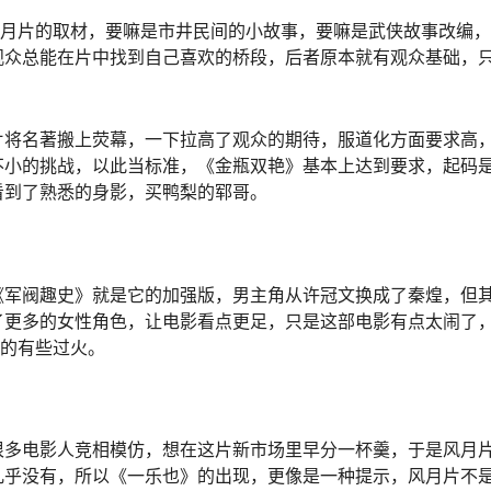
风月片的取材，要嘛是市井民间的小故事，要嘛是武侠故事改编
观众总能在片中找到自己喜欢的桥段，后者原本就有观众基础，
片将名著搬上荧幕，一下拉高了观众的期待，服道化方面要求高
不小的挑战，以此当标准，《金瓶双艳》基本上达到要求，起码
看到了熟悉的身影，买鸭梨的郓哥。
《军阀趣史》就是它的加强版，男主角从许冠文换成了秦煌，但
了更多的女性角色，让电影看点更足，只是这部电影有点太闹了
闹的有些过火。
很多电影人竞相模仿，想在这片新市场里早分一杯羹，于是风月
几乎没有，所以《一乐也》的出现，更像是一种提示，风月片不