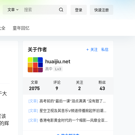
文章
登录
快速注册
大全
童年回忆
关于作者
关注
私信
huaijiu.net
高中
Lv3
文章
评论
关注
粉丝
2075
9
2
43
于大
[文章]
高考前的“最后一课”泪点满满 “没有题了，
我们只能送你们到这儿”，1400万考生逐鹿2026
[文章]
星空卫视及其音乐V频道停播掀起怀旧潮，
高考！
过该
观众：想念全班讨论火影的日子，谢谢童年玩伴
[文章]
香港电影黄金时代的一个缩影—风靡全亚
的辉
洲的香港情色电影