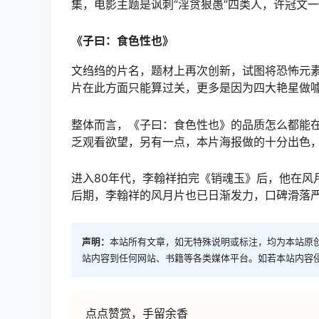
集，电影主题是讽刺“淫贪狠愚”四类人，许冠文
《子曰：食色性也》
文绉绉的片名，题材上再次创新，试图将恐怖元
片在此方面只能算过关，更多是因为四大艳星做
整体而言，《子曰：食色性也》的品质怎么都能
乏观看欲望，另有一点，本片海报做的十分出色
进入80年代，李翰祥拍完《销魂玉》后，他在风
后期，李翰祥的风月片也已日渐发力，口碑滑落
声明：
本站所有文章，如无特殊说明或标注，均为本站原
站内容到任何网站、书籍等各类媒体平台。如若本站内容
点点赞赏，手留余香