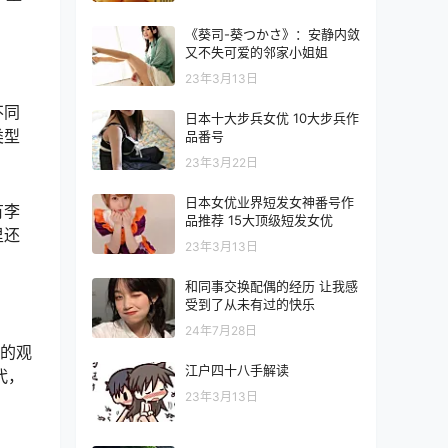
《葵司-葵つかさ》：安静内敛
又不失可爱的邻家小姐姐
23年3月13日
不同
日本十大步兵女优 10大步兵作
类型
品番号
23年3月22日
日本女优业界短发女神番号作
有李
品推荐 15大顶级短发女优
里还
23年3月13日
和同事交换配偶的经历 让我感
受到了从未有过的快乐
24年7月28日
片的观
江户四十八手解读
代，
23年3月13日