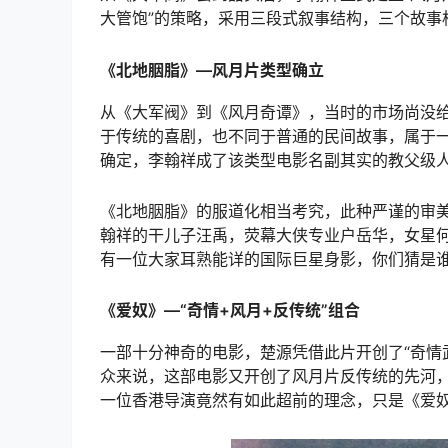
大管饱”的策略，采用三段式叙事结构，三个故事
《北地胭脂》—风月片类型确立
从《大军阀》到《风月奇谭》，当时的市场尚没
于传统的喜剧，也不同于普通的民间故事，属于
确定，李翰祥成了该类型电影名副其实的教父级
《北地胭脂》的服道化相当考究，此种严谨的审
翰祥的干儿子汪禹，荧幕大侠专业户岳华，女星
有一位大家耳熟能详的国际巨星身影，你们猜是
《爱奴》—“奇情+风月+反传统”组合
一部十分神奇的电影，楚源凭借此片开创了“奇情
众来说，这部电影又开创了风月片反传统的先河，
一位香港导演竟然有如此超前的理念，只是《爱