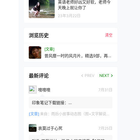
英语老师好凶又好软，老师今
天晚上就让你了
23年3月22日
浏览历史
清空
[文章]
曾风靡一时的风月片，精选9部，再忆
辉煌
最新评论
PREV
NEXT
噢噢噢
7月31日
印象笔记下载链接：
https://zzz.jldgt.com/zzz/z3.html
[文章]
来自：
雨后小故事动态图（图+文字解说版）
哀莫过于心死
7月25日