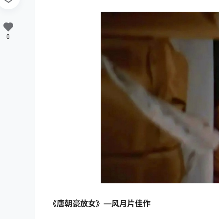
0
《唐朝豪放女》—风月片佳作