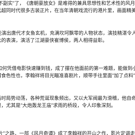
不副实”了，《唐朝豪放女》是难得的兼具思想性和艺术性的风
远超同时代很多古装正片，在当年清朝戏流行的港片里，画面精
能演出唐代才女鱼玄机，充满坎坷飘零的人物状态，演技精湛令
比的表演，演活了江湖豪侠崔博侯，两人相得益彰。
如何凭借电影快速赚到钱，成了摆在他面前的第一难题，能做到
食色性也，李翰祥将目光瞄准喜剧片，顺带手往里面“加了点料
当时局势动荡，各种荒诞现象频出，又以大军阀最为滑稽，他自
，尤其是“大炮轰龙王庙”求雨的桥段，令人印象深刻。
片”之路，一部《风月奇谭》成了李翰祥的开山之作，影片定调走