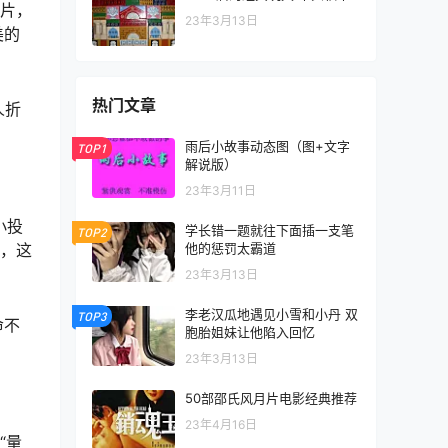
月片，
23年3月13日
美的
热门文章
人折
雨后小故事动态图（图+文字
TOP1
解说版）
23年3月11日
小投
学长错一题就往下面插一支笔
TOP2
”，这
他的惩罚太霸道
23年3月13日
李老汉瓜地遇见小雪和小丹 双
TOP3
命不
胞胎姐妹让他陷入回忆
23年3月13日
50部邵氏风月片电影经典推荐
23年4月16日
“量