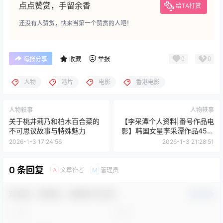
点点赞赏，手留余香
给TA打赏
还没有人赞赏，快来当第一个赞赏的人吧！
0
0
海报分享
收藏
举报
人物
港片
电影
香港电影
人物轶事
人物轶事
关于桃井莉乃和柏木百合菜的
【李采潭个人资料|番号作品电
不可思议故事与特殊魅力
影】韩国女星李采潭作品45部
列表
2026-1-3 17:24:56
2026-1-3 21:28:51
0 条回复
文章作者
管理员
A
M
欢迎您，新朋友，感谢参与互动！
确认修改