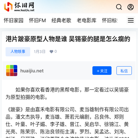
怀旧家园
怀旧FM
经典老歌
老电影库
怀旧标签
网站
港片跛豪原型人物是谁 吴锡豪的腿是怎么瘸的
0
人物轶事
1月3日
huaijiu.net
关注
私信
如果你喜欢看香港的黑帮电影，那一定看过以吴锡豪
为原型拍摄的电影。
《跛豪》是由嘉禾电影有限公司、麦当雄制作有限公司出
品，潘文杰执导，麦当雄、萧若元编剧，吕良伟、郑则
仕、叶童、叶子媚、李子雄、曾江、吴启华、徐锦江、黄
光亮、陈荣宗、陈治良领衔主演，罗烈、吴孟达、刘洵、