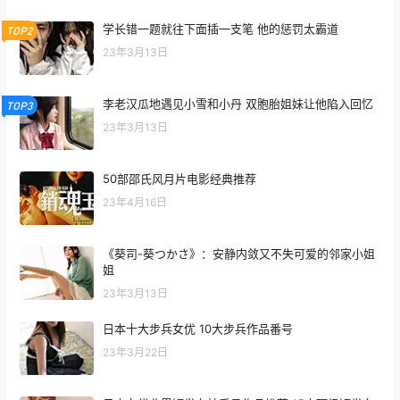
学长错一题就往下面插一支笔 他的惩罚太霸道
TOP2
23年3月13日
李老汉瓜地遇见小雪和小丹 双胞胎姐妹让他陷入回忆
TOP3
23年3月13日
50部邵氏风月片电影经典推荐
23年4月16日
《葵司-葵つかさ》：安静内敛又不失可爱的邻家小姐
姐
23年3月13日
日本十大步兵女优 10大步兵作品番号
23年3月22日