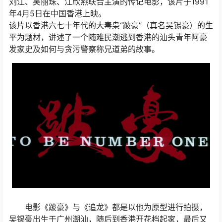
刘江、吴丽珠、江欣燕联合主演的传记电影，该片于1991
年4月5日在中国香港上映。
该片以香港六七十年代的大毒枭“跛豪”（真名吴锡豪）的生
平为题材，讲述了一个随难民潮逃到香港的汕头青年阿豪
发家史及如何与贪污警察称兄道弟的故事。
电影《跛豪》与《追龙》都是以他为原型进行拍摄，
吴锡豪出生于广州潮汕，随后到香港开花档起家，最后又