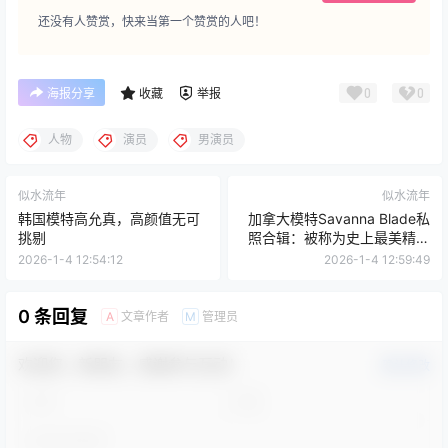
还没有人赞赏，快来当第一个赞赏的人吧！
0
0
海报分享
收藏
举报
人物
演员
男演员
似水流年
似水流年
韩国模特高允真，高颜值无可
加拿大模特Savanna Blade私
挑剔
照合辑：被称为史上最美精灵
的她真的是从漫画里走出来
2026-1-4 12:54:12
2026-1-4 12:59:49
的？
0 条回复
文章作者
管理员
A
M
欢迎您，新朋友，感谢参与互动！
确认修改