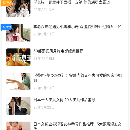
学长错一题就往下面插一支笔 他的惩罚太霸道
TOP2
23年3月13日
李老汉瓜地遇见小雪和小丹 双胞胎姐妹让他陷入回忆
TOP3
23年3月13日
50部邵氏风月片电影经典推荐
23年4月16日
《葵司-葵つかさ》：安静内敛又不失可爱的邻家小姐
姐
23年3月13日
日本十大步兵女优 10大步兵作品番号
23年3月22日
日本女优业界短发女神番号作品推荐 15大顶级短发女
优