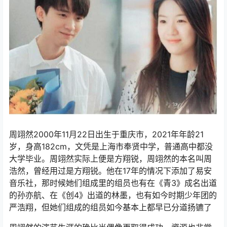
周翊然2000年11月22日出生于重庆市，2021年年龄21
岁，身高182cm，文凭是上海市奉贤中学，普通高中都没
大学毕业。周翊然实际上便是方翔锐，周翊然的本名叫周
浩然，曾经用过是方翔锐。他在17年的情况下添加了易安
音乐社，那时候她们组成里的组员也有在《青3》成名出道
的孙亦航、在《创4》出道的林墨，也有如今时期少年团的
严浩翔，但她们组成的组员如今基本上都早已分道扬镳了