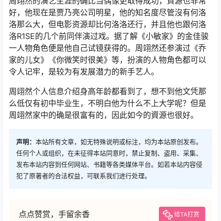
周翊然的演艺生涯的确比当偶像更取得成功，資源也非常
好，他现在是贾乃亮公司明星，他的知名度尽管沒有何洛
洛那么大，但电影资源却比何洛洛还行，并且他也跟何洛
洛R1SE的几个前同伴演过戏。据了解《小敏家》的金佳骏
一人物角色便是他自己试镜获得的。周翊然还参演过《乔
家的儿女》《你微笑时很美》等，扮演的人物角色都可以
令人记牢，是较为有发展潜力的新手艺人。
周翊然个人信息介绍身高年龄都看到了，想不到他文凭那
么低仅有初中毕业生，不明白他为什么不上大学呢？但是
周翊然家中的确是很富有的，因此如今的資源也很好。
声明：
本站所有文章，如无特殊说明或标注，均为本站原创发布。
任何个人或组织，在未征得本站同意时，禁止复制、盗用、采集、
发布本站内容到任何网站、书籍等各类媒体平台。如若本站内容侵
犯了原著者的合法权益，可联系我们进行处理。
点点赞赏，手留余香
给TA打赏