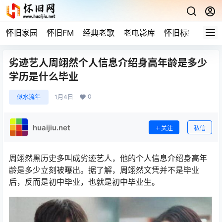
怀旧家园
怀旧FM
经典老歌
老电影库
怀旧标签
网站
劣迹艺人周翊然个人信息介绍身高年龄是多少
学历是什么毕业
0
似水流年
1月4日
huaijiu.net
关注
私信
周翊然黑历史多叫成劣迹艺人，他的个人信息介绍身高年
龄是多少立刻被曝出。据了解，周翊然文凭并不是毕业
后，反而是初中毕业，也就是初中毕业生。