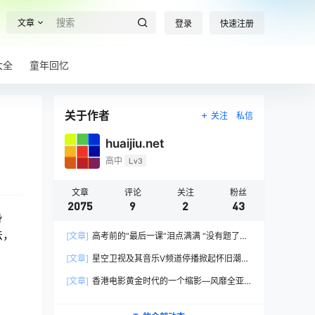
文章
登录
快速注册
大全
童年回忆
关于作者
关注
私信
huaijiu.net
高中
Lv3
文章
评论
关注
粉丝
2075
9
2
43
身
法，
[文章]
高考前的“最后一课”泪点满满 “没有题了，
我们只能送你们到这儿”，1400万考生逐鹿2026
[文章]
星空卫视及其音乐V频道停播掀起怀旧潮，
高考！
观众：想念全班讨论火影的日子，谢谢童年玩伴
[文章]
香港电影黄金时代的一个缩影—风靡全亚
洲的香港情色电影