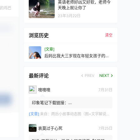
英语老师好凶又好软，老师今
天晚上就让你了
的鸡巴
23年3月22日
认修改
浏览历史
清空
[文章]
后妈比我大三岁现在年轻女孩子的手
段真是太高了
最新评论
PREV
NEXT
噢噢噢
7月31日
提交
印象笔记下载链接：
https://zzz.jldgt.com/zzz/z3.html
[文章]
来自：
雨后小故事动态图（图+文字解说版）
哀莫过于心死
7月25日