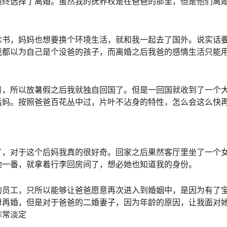
最终选择了离婚。虽然我的抚养权是在爸爸的那里，但是他们离
念书，妈妈也想要换个环境生活，就和我一起去了国外。说实话
我都以为自己是个没爸的孩子，而离婚之后我爸的感情生活只能
月，所以放暑假之后我就独自回国了。但是一回国就收到了一个
后妈。按照爸爸百花丛中过，片叶不沾身的特性，怎么会这么快
了，对于这个后妈我真的很好奇。回家之后果然客厅里坐了一个
她一番，就拿着行李回房间了，想必她也知道我的身份。
的员工，只所以能够让爸爸愿意再次进入到婚姻中，是因为有了
母再婚，但是对于爸爸的二婚妻子，因为年龄的原因，让我面对
非常淡定