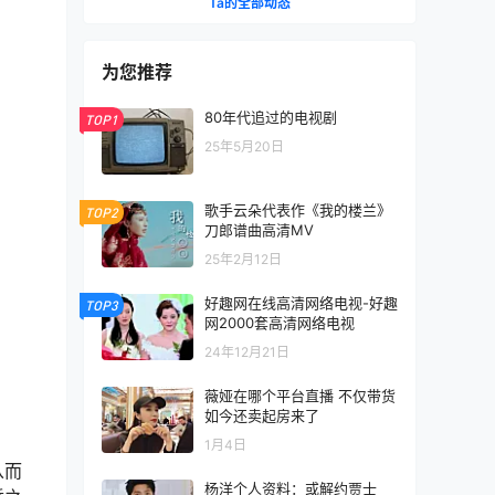
Ta的全部动态
为您推荐
80年代追过的电视剧
TOP1
25年5月20日
歌手云朵代表作《我的楼兰》
TOP2
刀郎谱曲高清MV
25年2月12日
好趣网在线高清网络电视-好趣
TOP3
网2000套高清网络电视
24年12月21日
薇娅在哪个平台直播 不仅带货
如今还卖起房来了
1月4日
从而
杨洋个人资料：或解约贾士