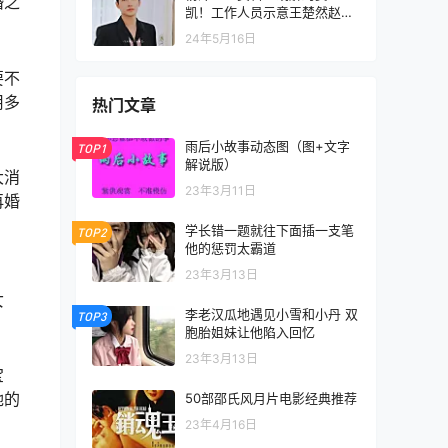
婚之
凯！工作人员示意王楚然赵丽
颖态度不同，争议持续
24年5月16日
要不
用多
热门文章
雨后小故事动态图（图+文字
TOP1
解说版）
大消
23年3月11日
再婚
学长错一题就往下面插一支笔
TOP2
他的惩罚太霸道
23年3月13日
女
李老汉瓜地遇见小雪和小丹 双
TOP3
胞胎姐妹让他陷入回忆
23年3月13日
宝
她的
50部邵氏风月片电影经典推荐
23年4月16日