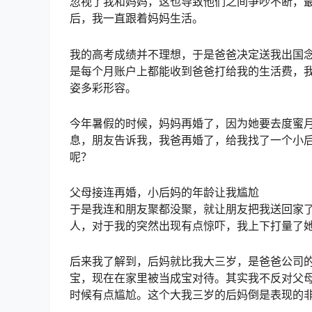
忽视了我和妈妈，这也导致他们之间争吵不断，
后，我一直跟着妈妈生活。
我的高考成绩并不理想，于是爸爸决定送我出国
是每个月账户上都能收到爸爸打给我的生活费，
姿多彩形容。
今年暑假的时候，妈妈再婚了，因为她要去度蜜
息，朋友告诉我，我爸再婚了，给我找了一个小
呢？
父母接连再婚，小后妈的年龄让我尴尬
于是我连和朋友聚都没聚，就让朋友把我送回家
人，对于我的突然出现有点惊吓，我上下打量了
后来我了解到，后妈就比我大三岁，是爸爸公司
宝，现在在家里被当成宝对待。其实我不反对父
时候有点尴尬。这个大我三岁的后妈倒是表现的