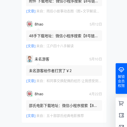
附件 下载地址：微信小程序搜索【8号链
】 在文件查询框内输入【447c4cb3】口令
或保存下方二维码微信里...
[文章]
来自：
雨后小故事动态图（图+文字解说版）
8hao
5月12日
48手下载地址：微信小程序搜索【8号链
】 在文件查询框内输入【b4801a06】口令
或保存下方二维码微信里识别
[文章]
来自：
江户四十八手解读
未名游客
5月10日
未名游客给作者打赏了￥2
解锁
[文章]
来自：
和同事交换配偶的经历 让我感受到了从未有过的快乐
会员
权限
8hao
4月22日
邵氏电影下载地址：微信小程序搜索【8号
链 】 在文件查询框内输入【4f7576cb】口
令或保存下方二维码微...
[文章]
来自：
五十部邵氏经典电影推荐