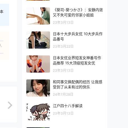
《葵司-葵つかさ》：安静内敛
本
又不失可爱的邻家小姐姐
23年3月13日
日本十大步兵女优 10大步兵作
品番号
人
23年3月22日
日本女优业界短发女神番号作
品推荐 15大顶级短发女优
23年3月13日
和同事交换配偶的经历 让我感
受到了从未有过的快乐
24年7月28日
江户四十八手解读
23年3月13日