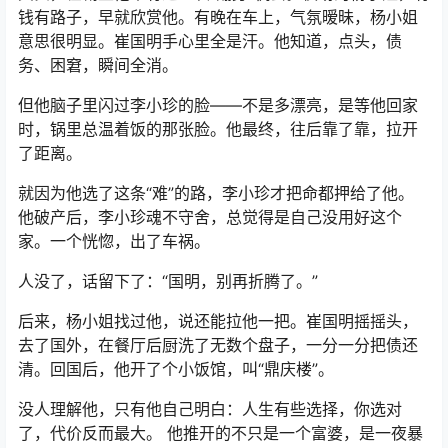
钱有路子，早就欣赏他。有晚在车上，气氛暧昧，杨小姐
意思很明显。崔国明手心里全是汗。他知道，点头，债
务、困窘，瞬间全消。
但他脑子里闪过李小珍的脸——不是多漂亮，是等他回家
时，锅里总温着饭的那张脸。他最终，往后靠了靠，拉开
了距离。
就因为他选了这条“难”的路，李小珍才把命都押给了他。
他破产后，李小珍魂不守舍，总觉得是自己没用好这个
家。一个恍惚，出了车祸。
人没了，话留下了：“国明，别再折腾了。”
后来，杨小姐找过他，说还能拉他一把。崔国明摇摇头，
去了国外，在餐厅后厨洗了无数个盘子，一分一分把债还
清。回国后，他开了个小饭馆，叫“鼎庆楼”。
没人理解他，只有他自己明白：人生有些选择，你选对
了，代价反而最大。 他推开的不只是一个富婆，是一夜暴