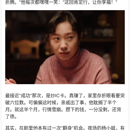
折腾。”他每次都嘿嘿一笑：“这回肯定行，让你享福！”
最接近“成功”那次，是炒IC卡。真赚了，家里存折眼看要突
破六位数。可偏偏这时候，亲戚出了事，他耽搁了半个
月。就这半个月，行情雪崩。攒下的钱，一分没剩，还背
了债。
其实，在剧里他本有过一次“翻身”机会。夜场的杨小姐，有