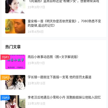
《肉蒲团》蓝燕自称还是“粉嫩少女”，想要继续演戏
23年3月17日
童安格一首《明天你是否依然爱我》，7080熟悉不变
的旋律,遥远的记忆!
24年4月6日
热门文章
雨后小故事动态图（图+文字解说版）
TOP1
23年3月11日
学长错一题就往下面插一支笔 他的惩罚太霸道
TOP2
23年3月13日
李老汉瓜地遇见小雪和小丹 双胞胎姐妹让他陷入回忆
TOP3
23年3月13日