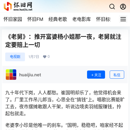
怀旧家园
怀旧FM
经典老歌
老电影库
怀旧标签
网站
《老舅》：推开富婆杨小姐那一夜，老舅就注
定要赔上一切
0
电视剧
1月7日
huaijiu.net
关注
私信
九十年代下岗，人人都愁。崔国明却乐了，他觉得机会来
了。厂里工作吊儿郎当，心思全在“搞钱”上。唱歌比赛能旷
工去，夜市摆摊敢跟人干架，听说边境卖羽绒服赚钱，拎
起包就走。
老婆李小珍是他唯一的刹车。“国明，稳稳吧，咱家经不起