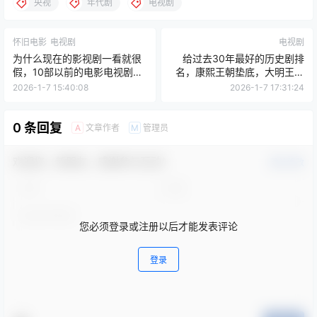
央视
年代剧
电视剧
怀旧电影
电视剧
电视剧
为什么现在的影视剧一看就很
给过去30年最好的历史剧排
假，10部以前的电影电视剧，
名，康熙王朝垫底，大明王朝
是真敢拍啊！
仅第二
2026-1-7 15:40:08
2026-1-7 17:31:24
0 条回复
文章作者
管理员
A
M
欢迎您，新朋友，感谢参与互动！
确认修改
您必须登录或注册以后才能发表评论
登录