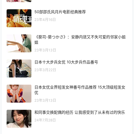
50部邵氏风月片电影经典推荐
23年4月16日
《葵司-葵つかさ》：安静内敛又不失可爱的邻家小姐
姐
23年3月13日
日本十大步兵女优 10大步兵作品番号
23年3月22日
日本女优业界短发女神番号作品推荐 15大顶级短发女
优
23年3月13日
和同事交换配偶的经历 让我感受到了从未有过的快乐
24年7月28日