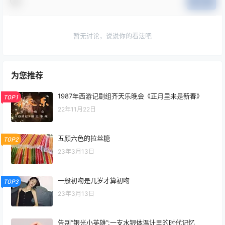
提交
暂无讨论，说说你的看法吧
为您推荐
1987年西游记剧组齐天乐晚会《正月里来是新春》
TOP1
22年11月22日
五颜六色的拉丝糖
TOP2
23年3月13日
一般初吻是几岁才算初吻
TOP3
23年3月13日
告别“银光小英雄”:一支水银体温计里的时代记忆