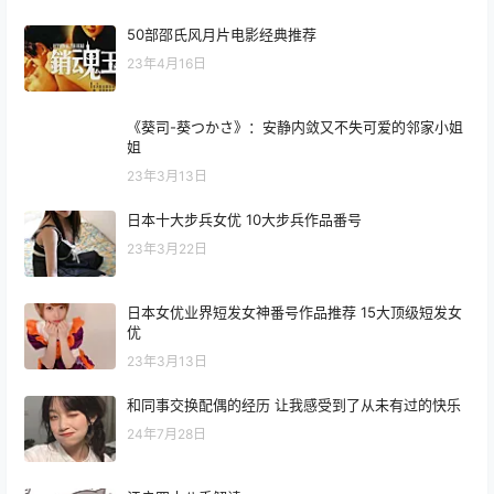
50部邵氏风月片电影经典推荐
23年4月16日
《葵司-葵つかさ》：安静内敛又不失可爱的邻家小姐
姐
23年3月13日
日本十大步兵女优 10大步兵作品番号
23年3月22日
日本女优业界短发女神番号作品推荐 15大顶级短发女
优
23年3月13日
和同事交换配偶的经历 让我感受到了从未有过的快乐
24年7月28日