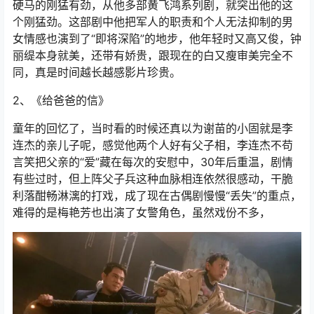
硬马的刚猛有劲，从他多部黄飞鸿系列剧，就突出他的这
个刚猛劲。这部剧中他把军人的职责和个人无法抑制的男
女情感也演到了“即将深陷”的地步，他年轻时又高又俊，钟
丽缇本身就美，还带有娇贵，跟现在的白又瘦审美完全不
同，真是时间越长越感影片珍贵。
2、《给爸爸的信》
童年的回忆了，当时看的时候还真以为谢苗的小固就是李
连杰的亲儿子呢，感觉他两个人好有父子相，李连杰不苟
言笑把父亲的“爱”藏在每次的安慰中，30年后重温，剧情
有些过时，但上阵父子兵这种血脉相连依然很感动，干脆
利落酣畅淋漓的打戏，成了现在古偶剧慢慢“丢失”的重点，
难得的是梅艳芳也出演了女警角色，虽然戏份不多，