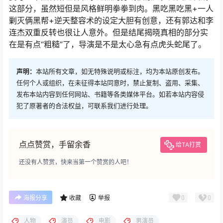
这部分，虽然短但是风格鲜明拳拳到肉。黑吃黑吃黑+一人
剿灭俩黑帮+逆天整容术的设定大胆有创意，还有郭达和李
连杰双重反转也很让人意外。但是结尾揭晓真相的部分实
在是有点“粗糙”了，导演是不是太心急有点虎头蛇尾了。
声明：
本站所有文章，如无特殊说明或标注，均为本站原创发布。
任何个人或组织，在未征得本站同意时，禁止复制、盗用、采集、
发布本站内容到任何网站、书籍等各类媒体平台。如若本站内容侵
犯了原著者的合法权益，可联系我们进行处理。
点点赞赏，手留余香
给TA打赏
还没有人赞赏，快来当第一个赞赏的人吧！
0
0
海报分享
收藏
举报
人物
演员
电影
男演员