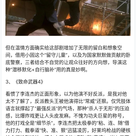
但在温情方面确实给这部剧增加了无限的留白和想象空
间，借用小固这个“留守儿童”，以及为国家默默做贡献的卧
底警察，三者结合不自觉的让观众往好的方向想，导演这
种“潜移默化+自行脑补”用的真是妙啊。
3、《致命武器4》
看惯了李连杰的正面形象，以为他演不好反派，是我对他
太不了解了，反派教头王被他演得比“常威”还狠。仅凭肢体
语言就撑起了“最强反派”的气场，那种“杀人于无形”的压迫
感，比爆炸戏更让人头皮发麻。不愧为功夫巨星的称号，
他的打戏全是“细节杀”，李连杰把太极拳的“粘、连、随”借
力打力、截拳道“快、准、狠”迅猛凌厉，好莱坞枪战的硬核