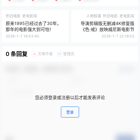
怀旧电影
老电影库
人物轶事
怀旧电影
老电影库
原来1995已经过去了30年，
导演剪辑版无删减4K修复版
那年的电影强大到可怕！
《色·戒》放映威尼斯电影节
2026-1-7 16:43:40
2026-1-7 22:18:02
0 条回复
文章作者
管理员
A
M
欢迎您，新朋友，感谢参与互动！
确认修改
您必须登录或注册以后才能发表评论
登录