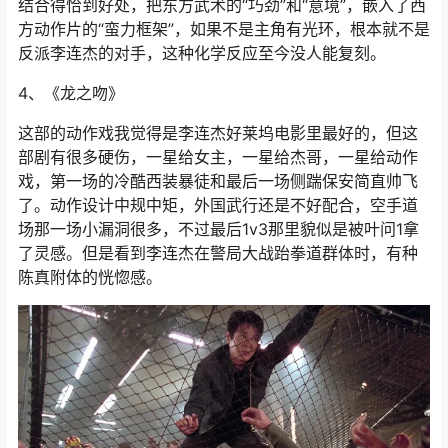
结合得恰到好处，把东方武术的“巧劲”和“意境”，嵌入了西
方动作片的“蛮力框架”，如果不是主角有光环，根本就不是
反派李连杰的对手，这种化学反应至今没人能复刻。
4、《龙之吻》
这部的动作戏我觉得是李连杰好莱坞电影里最好的，但这
部剧有很多硬伤，一星给女主，一星给杰哥，一星给动作
戏，第一场的冷酷西装暴徒和最后一场侧踹保安简直帅飞
了。动作设计中规中矩，外国武行还是不好配合，空手道
场那一场小漏洞很多，不过最后1v3那里貌似是被叶问1拿
了灵感。但是看到李连杰在警局大战跆拳道群体时，有种
陈真附体的恍惚感。