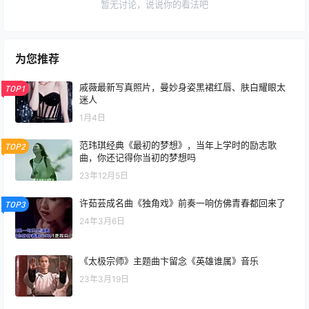
暂无讨论，说说你的看法吧
为您推荐
戚薇最新写真照片，曼妙身姿黑裙红唇、肤白耀眼太
TOP1
迷人
1月4日
范玮琪经典《最初的梦想》，当年上学时的励志歌
TOP2
曲，你还记得你当初的梦想吗
23年12月5日
许茹芸成名曲《独角戏》前奏一响仿佛青春都回来了
TOP3
24年3月6日
《太极宗师》主题曲卞留念《英雄谁属》音乐
23年3月19日