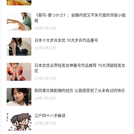
《葵司-葵つかさ》：安静内敛又不失可爱的邻家小姐
姐
23年3月13日
日本十大步兵女优 10大步兵作品番号
23年3月22日
日本女优业界短发女神番号作品推荐 15大顶级短发女
优
23年3月13日
和同事交换配偶的经历 让我感受到了从未有过的快乐
24年7月28日
江户四十八手解读
23年3月13日