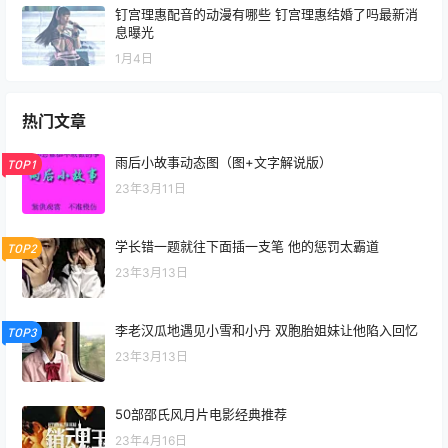
钉宫理惠配音的动漫有哪些 钉宫理惠结婚了吗最新消
息曝光
1月4日
热门文章
雨后小故事动态图（图+文字解说版）
TOP1
23年3月11日
学长错一题就往下面插一支笔 他的惩罚太霸道
TOP2
23年3月13日
李老汉瓜地遇见小雪和小丹 双胞胎姐妹让他陷入回忆
TOP3
23年3月13日
50部邵氏风月片电影经典推荐
23年4月16日