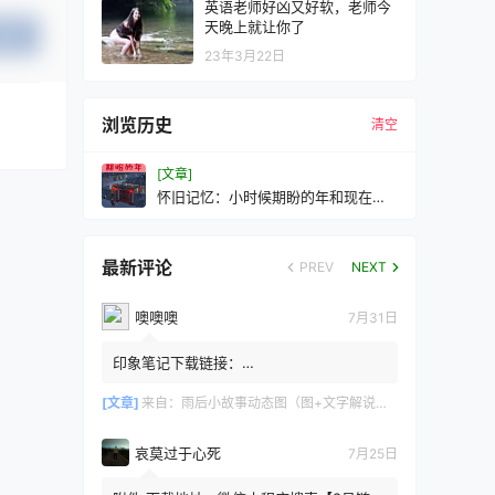
英语老师好凶又好软，老师今
天晚上就让你了
提交
23年3月22日
浏览历史
清空
[文章]
怀旧记忆：小时候期盼的年和现在等
待的年。
最新评论
PREV
NEXT
噢噢噢
7月31日
印象笔记下载链接：
https://zzz.jldgt.com/zzz/z3.html
[文章]
来自：
雨后小故事动态图（图+文字解说版）
哀莫过于心死
7月25日