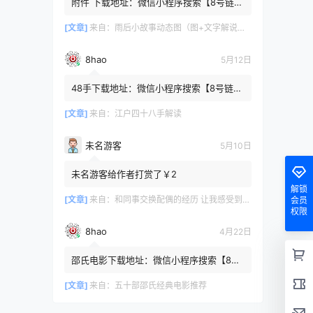
附件 下载地址：微信小程序搜索【8号链
】 在文件查询框内输入【447c4cb3】口令
或保存下方二维码微信里...
[文章]
来自：
雨后小故事动态图（图+文字解说版）
8hao
5月12日
48手下载地址：微信小程序搜索【8号链
】 在文件查询框内输入【b4801a06】口令
或保存下方二维码微信里识别
[文章]
来自：
江户四十八手解读
未名游客
5月10日
未名游客给作者打赏了￥2
解锁
[文章]
来自：
和同事交换配偶的经历 让我感受到了从未有过的快乐
会员
权限
8hao
4月22日
邵氏电影下载地址：微信小程序搜索【8号
链 】 在文件查询框内输入【4f7576cb】口
令或保存下方二维码微...
[文章]
来自：
五十部邵氏经典电影推荐