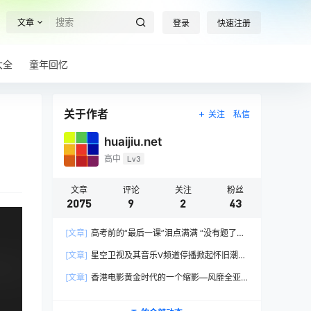
文章
登录
快速注册
大全
童年回忆
关于作者
关注
私信
huaijiu.net
高中
Lv3
文章
评论
关注
粉丝
2075
9
2
43
[文章]
高考前的“最后一课”泪点满满 “没有题了，
我们只能送你们到这儿”，1400万考生逐鹿2026
[文章]
星空卫视及其音乐V频道停播掀起怀旧潮，
高考！
观众：想念全班讨论火影的日子，谢谢童年玩伴
[文章]
香港电影黄金时代的一个缩影—风靡全亚
洲的香港情色电影