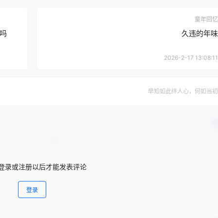
童年回忆
吗
久违的年味
2026-2-17 13:08:11
早知如此绊人心，何如当初
确
登录或注册以后才能发表评论
登录