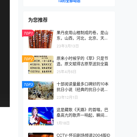
Ta的全部动态
为您推荐
果丹皮用山楂制成的卷，是山
TOP1
东，山西，河北，北京、天津
等地著名的传统小吃
23年3月13日
原来小时候学的《草》只是节
TOP2
选，原文赋得古原草送别全篇
25年4月6日
十部阅读量最多口碑好的10本
TOP3
抗日小说（经典的抗日小说完
结版）
23年12月1日
这是藏歌《天路》的首唱，巴
桑高亢的歌声一响起，瞬间被
惊艳到了
1月18日
CCTV-怀旧剧场频道2004版ID