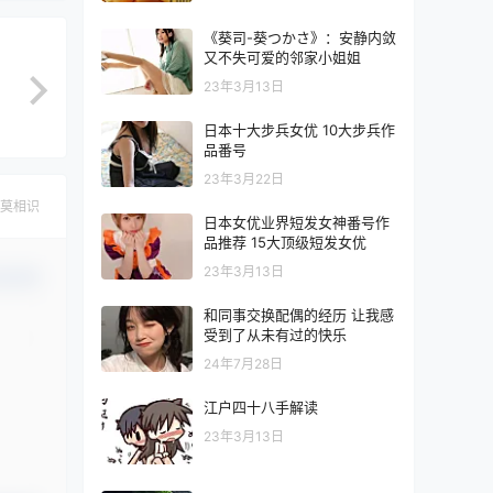
《葵司-葵つかさ》：安静内敛
又不失可爱的邻家小姐姐
23年3月13日
日本十大步兵女优 10大步兵作
品番号
23年3月22日
莫相识
日本女优业界短发女神番号作
品推荐 15大顶级短发女优
23年3月13日
认修改
和同事交换配偶的经历 让我感
受到了从未有过的快乐
24年7月28日
江户四十八手解读
23年3月13日