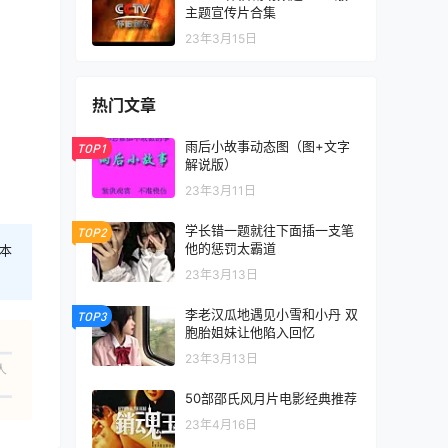
主题宣传片合集
23年3月15日
热门文章
雨后小故事动态图（图+文字
TOP1
解说版）
23年3月11日
学长错一题就往下面插一支笔
TOP2
他的惩罚太霸道
本
23年3月13日
李老汉瓜地遇见小雪和小丹 双
TOP3
胞胎姐妹让他陷入回忆
23年3月13日
人
50部邵氏风月片电影经典推荐
23年4月16日