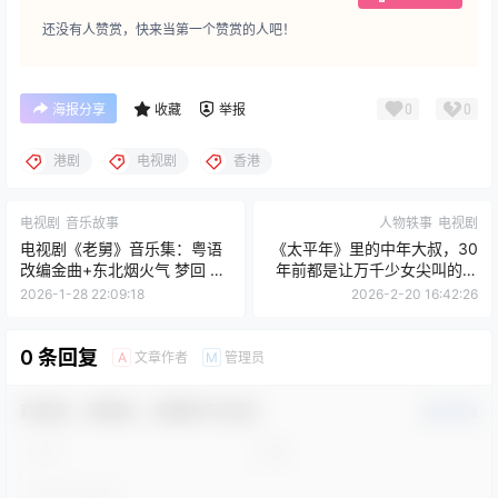
还没有人赞赏，快来当第一个赞赏的人吧！
0
0
海报分享
收藏
举报
港剧
电视剧
香港
电视剧
音乐故事
人物轶事
电视剧
电视剧《老舅》音乐集：粤语
《太平年》里的中年大叔，30
改编金曲+东北烟火气 梦回 90
年前都是让万千少女尖叫的初
年代
代男神
2026-1-28 22:09:18
2026-2-20 16:42:26
0 条回复
文章作者
管理员
A
M
欢迎您，新朋友，感谢参与互动！
确认修改