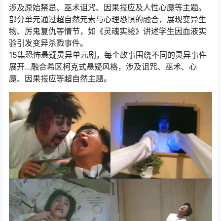
涉及原始禁忌、巫术诅咒、因果报应及人性心魔等主题。
部分单元通过超自然元素与心理恐惧的融合，展现变异生
物、厉鬼复仇等情节，如《灵魂实验》讲述学生因血液实
验引发变异杀戮事件。
15集恐怖悬疑灵异单元剧，每个故事围绕不同的灵异事件
展开…融合希区柯克式悬疑风格，涉及诅咒、巫术、心
魔、因果报应等超自然主题。