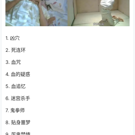
1. 凶穴
2. 死连环
3. 血咒
4. 血的疑惑
5. 血追忆
6. 迷宫杀手
7. 鬼拳师
8. 贴身噩梦
9. 厉鬼焚情