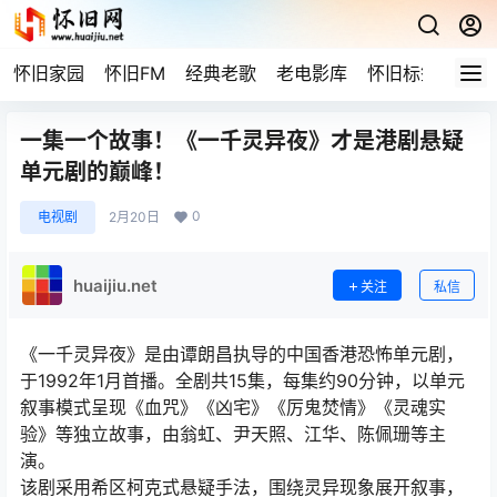
怀旧家园
怀旧FM
经典老歌
老电影库
怀旧标签
网站
一集一个故事！《一千灵异夜》才是港剧悬疑
单元剧的巅峰！
0
电视剧
2月20日
huaijiu.net
关注
私信
《一千灵异夜》是由谭朗昌执导的中国香港恐怖单元剧，
于1992年1月首播。全剧共15集，每集约90分钟，以单元
叙事模式呈现《血咒》《凶宅》《厉鬼焚情》《灵魂实
验》等独立故事，由翁虹、尹天照、江华、陈佩珊等主
演。
该剧采用希区柯克式悬疑手法，围绕灵异现象展开叙事，