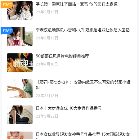
学长错一题就往下面插一支笔 他的惩罚太霸道
TOP2
23年3月13日
李老汉瓜地遇见小雪和小丹 双胞胎姐妹让他陷入回忆
TOP3
23年3月13日
50部邵氏风月片电影经典推荐
23年4月16日
《葵司-葵つかさ》：安静内敛又不失可爱的邻家小姐
姐
23年3月13日
日本十大步兵女优 10大步兵作品番号
23年3月22日
日本女优业界短发女神番号作品推荐 15大顶级短发女