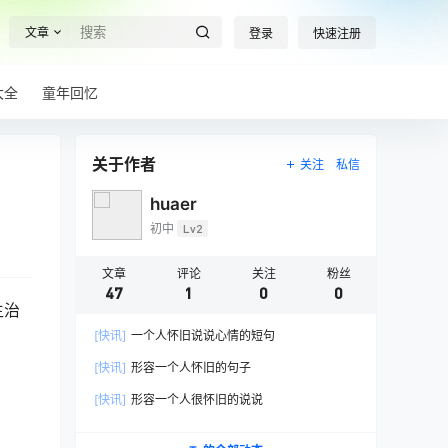
文章
登录
快速注册
大全
童年回忆
关于作者
关注
私信
huaer
初中
Lv2
文章
评论
关注
粉丝
47
1
0
0
生治
[快讯]
一个人怀旧说说心情的短句
[快讯]
形容一个人怀旧的句子
[快讯]
形容一个人很怀旧的说说