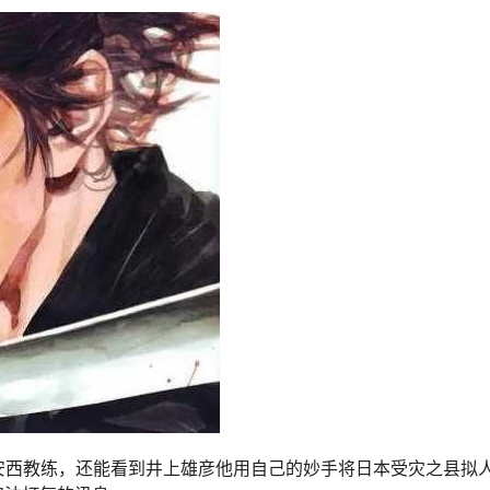
悉的安西教练，还能看到井上雄彦他用自己的妙手将日本受灾之县拟