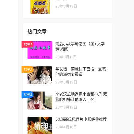
23年3月13日
热门文章
雨后小故事动态图（图+文字
TOP1
解说版）
23年3月11日
学长错一题就往下面插一支笔
TOP2
他的惩罚太霸道
23年3月13日
李老汉瓜地遇见小雪和小丹 双
TOP3
胞胎姐妹让他陷入回忆
23年3月13日
50部邵氏风月片电影经典推荐
23年4月16日