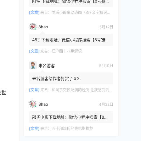
附件 下载地址：微信小程序搜索【8号链
】 在文件查询框内输入【447c4cb3】口令
或保存下方二维码微信里...
[文章]
来自：
雨后小故事动态图（图+文字解说版）
8hao
5月12日
48手下载地址：微信小程序搜索【8号链
】 在文件查询框内输入【b4801a06】口令
或保存下方二维码微信里识别
[文章]
来自：
江户四十八手解读
未名游客
5月10日
未名游客给作者打赏了￥2
[文章]
来自：
和同事交换配偶的经历 让我感受到了从未有过的快乐
全世
8hao
4月22日
。
邵氏电影下载地址：微信小程序搜索【8号
链 】 在文件查询框内输入【4f7576cb】口
令或保存下方二维码微...
[文章]
来自：
五十部邵氏经典电影推荐