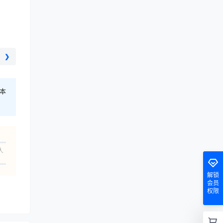
❯
本
人
解锁
会员
权限