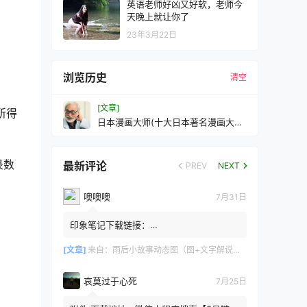
英语老师好凶又好软，老师今
天晚上就让你了
23年3月22日
浏览历史
清空
[文章]
所得
日本漫画大师(十大日本著名漫画大师
排行)
录数
最新评论
PREV
NEXT
噢噢噢
7月31日
印象笔记下载链接：
https://zzz.jldgt.com/zzz/z3.html
[文章]
来自：
雨后小故事动态图（图+文字解说版）
哀莫过于心死
7月25日