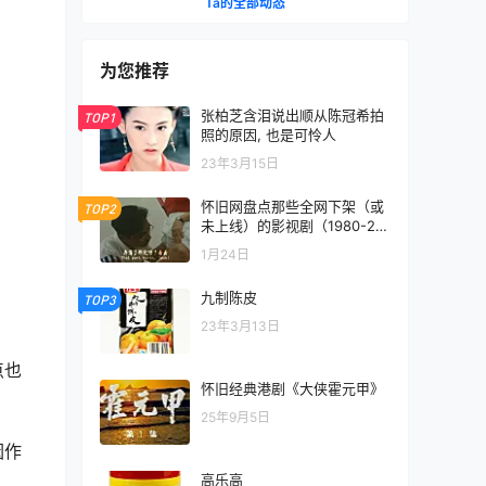
Ta的全部动态
为您推荐
张柏芝含泪说出顺从陈冠希拍
TOP1
照的原因, 也是可怜人
23年3月15日
怀旧网盘点那些全网下架（或
TOP2
未上线）的影视剧（1980-20
00）
1月24日
九制陈皮
TOP3
23年3月13日
点也
怀旧经典港剧《大侠霍元甲》
。
25年9月5日
因作
高乐高