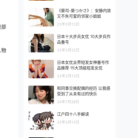
《葵司-葵つかさ》：安静内敛
又不失可爱的邻家小姐姐
23年3月13日
是部
日本十大步兵女优 10大步兵作
品番号
人物
23年3月22日
日本女优业界短发女神番号作
品推荐 15大顶级短发女优
23年3月13日
和同事交换配偶的经历 让我感
受到了从未有过的快乐
24年7月28日
江户四十八手解读
23年3月13日