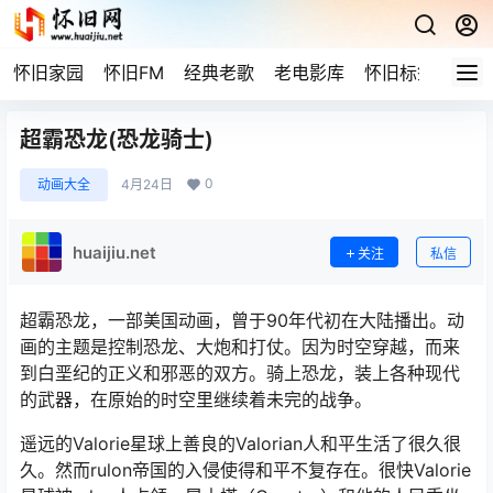
怀旧家园
怀旧FM
经典老歌
老电影库
怀旧标签
网站
超霸恐龙(恐龙骑士)
0
动画大全
4月24日
huaijiu.net
关注
私信
超霸恐龙，一部美国动画，曾于90年代初在大陆播出。动
画的主题是控制恐龙、大炮和打仗。因为时空穿越，而来
到白垩纪的正义和邪恶的双方。骑上恐龙，装上各种现代
的武器，在原始的时空里继续着未完的战争。
遥远的Valorie星球上善良的Valorian人和平生活了很久很
久。然而rulon帝国的入侵使得和平不复存在。很快Valorie