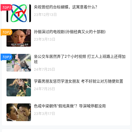
央视曾经的台标蝴蝶，这寓意着什么？
TOP1
23年12月13日
孙俪演过的电视剧(孙俪经典又火的十部剧)
TOP2
23年3月13日
坐公交车居然弄了2个小时视频 打工人上班路上还得加
TOP3
班
24年7月25日
学霸男朋友惩罚学渣女朋友 考不好就让对方随便处置
24年7月25日
色戒中梁朝伟“假戏真做”？导演喊停都没用
23年3月17日