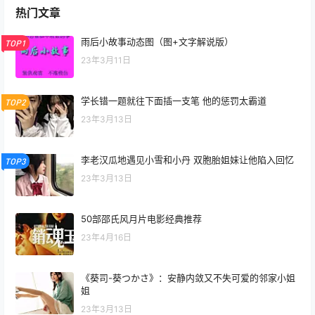
热门文章
雨后小故事动态图（图+文字解说版）
TOP1
23年3月11日
学长错一题就往下面插一支笔 他的惩罚太霸道
TOP2
23年3月13日
李老汉瓜地遇见小雪和小丹 双胞胎姐妹让他陷入回忆
TOP3
23年3月13日
50部邵氏风月片电影经典推荐
23年4月16日
《葵司-葵つかさ》：安静内敛又不失可爱的邻家小姐
姐
23年3月13日