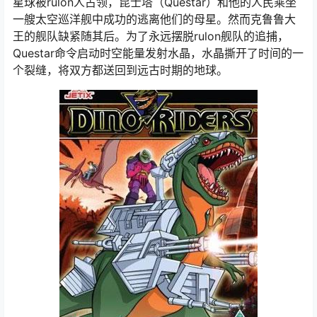
星球被rulon人占领，昆士塔（Questar）和他的人民乘坐
一艘太空巡洋舰中成功的逃离他们的母星。然而克鲁鲁大
王的舰队缺紧随其后。为了永远摆脱rulon舰队的追捕，
Questar命令启动时空能量发射水晶，水晶撕开了时间的一
个裂缝，将双方都送回到远古时期的地球。