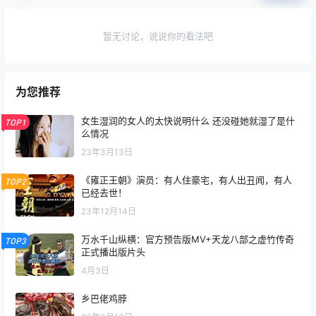
暂无讨论，说说你的看法吧
为您推荐
女生湿润的女人的太快说明什么 还没碰她就湿了是什
TOP1
么情况
23年3月13日
《雍正王朝》演员：有人住豪宅，有人出丑闻，有人
TOP2
已经去世！
23年12月14日
万水千山纵横：官方预告版MV+天龙八部之虚竹传奇
TOP3
正式播出版片头
4月3日
乡巴佬鸡脖