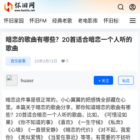
怀旧家园
怀旧FM
经典老歌
老电影库
怀旧标签
网站
暗恋的歌曲有哪些？20首适合暗恋一个人听的
歌曲
0
音乐故事
23年3月13日
huaer
关注
私信
暗恋这件事是很正常的，小心翼翼的把感情全部藏在心
里。本篇关于暗恋的歌曲分享，那你知道暗恋的歌曲有哪
些？20首适合暗恋一个人听的歌曲，比如，《可惜没如
果》《你不知道的事》《喜欢》《一生守候》《私奔》
《心墙》《一直很安静》《暗恋的代价》《对不起，我爱
你》《类似爱情》《当爱在靠近》等等，有需要的不妨听