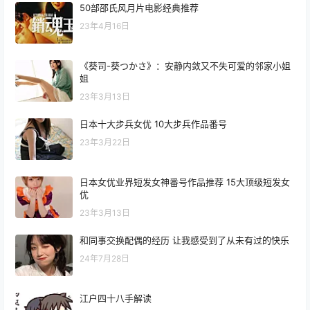
50部邵氏风月片电影经典推荐
23年4月16日
《葵司-葵つかさ》：安静内敛又不失可爱的邻家小姐
姐
23年3月13日
日本十大步兵女优 10大步兵作品番号
23年3月22日
日本女优业界短发女神番号作品推荐 15大顶级短发女
优
23年3月13日
和同事交换配偶的经历 让我感受到了从未有过的快乐
24年7月28日
江户四十八手解读