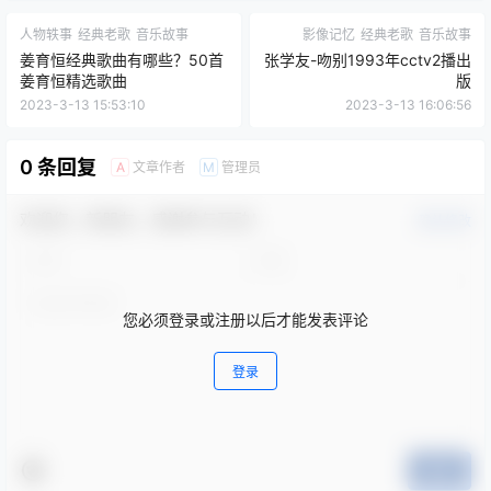
人物轶事
经典老歌
音乐故事
影像记忆
经典老歌
音乐故事
姜育恒经典歌曲有哪些？50首
张学友-吻别1993年cctv2播出
姜育恒精选歌曲
版
2023-3-13 15:53:10
2023-3-13 16:06:56
0 条回复
文章作者
管理员
A
M
欢迎您，新朋友，感谢参与互动！
确认修改
您必须登录或注册以后才能发表评论
登录
提交