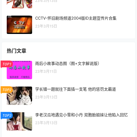
23年3月13日
CCTV-怀旧剧场频道2004版ID主题宣传片合集
23年3月15日
热门文章
雨后小故事动态图（图+文字解说版）
TOP1
23年3月11日
学长错一题就往下面插一支笔 他的惩罚太霸道
TOP2
23年3月13日
李老汉瓜地遇见小雪和小丹 双胞胎姐妹让他陷入回忆
TOP3
23年3月13日