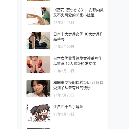
《葵司-葵つかさ》：安静内敛
又不失可爱的邻家小姐姐
23年3月13日
日本十大步兵女优 10大步兵作
品番号
23年3月22日
日本女优业界短发女神番号作
品推荐 15大顶级短发女优
23年3月13日
和同事交换配偶的经历 让我感
受到了从未有过的快乐
24年7月28日
江户四十八手解读
23年3月13日