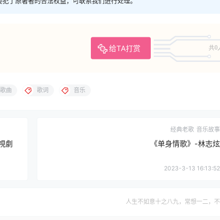
侵犯了原著者的合法权益，可联系我们进行处理。
给TA打赏
共0
歌曲
歌词
音乐
经典老歌
音乐故事
電視劇
《单身情歌》-林志炫
2023-3-13 16:13:52
人生不如意十之八九，常想一二，不