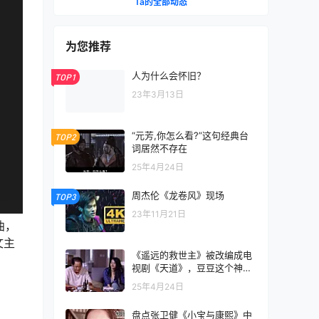
Ta的全部动态
为您推荐
人为什么会怀旧？
TOP1
23年3月13日
“元芳,你怎么看?”这句经典台
TOP2
词居然不存在
25年4月24日
周杰伦《龙卷风》现场
TOP3
23年11月21日
曲，
文主
《遥远的救世主》被改编成电
视剧《天道》，豆豆这个神秘
的中国女作家
25年4月24日
盘点张卫健《小宝与康熙》中