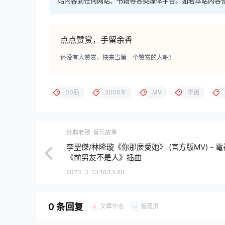
站内容到任何网站、书籍等各类媒体平台。如若本站内容
点点赞赏，手留余香
还没有人赞赏，快来当第一个赞赏的人吧！
00后
2000年
MV
华语
经典老歌
音乐故事
李聖傑/林隆璇《你那麼愛她》 (官方版MV) - 
《前男友不是人》插曲
2023-3-13 16:13:40
0 条回复
文章作者
管理员
A
M