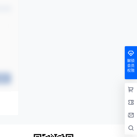
认修改
解锁
会员
权限
提交