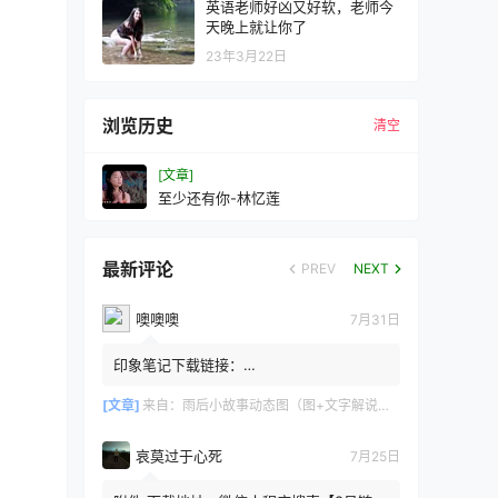
英语老师好凶又好软，老师今
天晚上就让你了
23年3月22日
浏览历史
清空
[文章]
至少还有你-林忆莲
最新评论
PREV
NEXT
噢噢噢
7月31日
印象笔记下载链接：
https://zzz.jldgt.com/zzz/z3.html
[文章]
来自：
雨后小故事动态图（图+文字解说版）
哀莫过于心死
7月25日