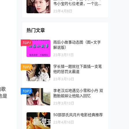
韦小宝的七位老婆，一个比一
个美! 问你羡慕不羡慕？
23年4月8日
热门文章
雨后小故事动态图（图+文字
TOP1
解说版）
23年3月11日
学长错一题就往下面插一支笔
TOP2
他的惩罚太霸道
23年3月13日
的歌
李老汉瓜地遇见小雪和小丹 双
TOP3
也是
胞胎姐妹让他陷入回忆
23年3月13日
50部邵氏风月片电影经典推荐
23年4月16日