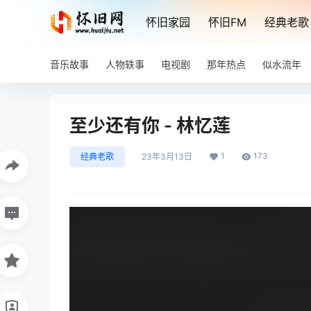
怀旧家园
怀旧FM
经典老歌
音乐故事
人物轶事
电视剧
那年热点
似水流年
至少还有你 - 林忆莲
1
173
经典老歌
23年3月13日