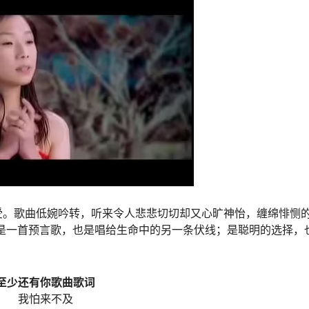
受。歌曲低婉吟转，听来令人悲悲切切却又心旷神怡，缠绵悱恻
是一首预言歌，也是唱给生命中的另一条伏线；是聪明的选择，
至少还有你歌曲歌词
我怕来不及