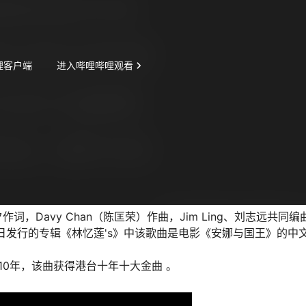
Davy Chan（陈匡荣）作曲，Jim Ling、刘志远共同编
18日发行的专辑《林忆莲's》中该歌曲是电影《安娜与国王》的中
10年，该曲获得港台十年十大金曲 。