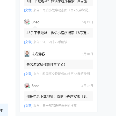
附件 下载地址：微信小程序搜索【8号链
】 在文件查询框内输入【447c4cb3】口令
或保存下方二维码微信里...
[文章]
来自：
雨后小故事动态图（图+文字解说版）
8hao
5月12日
48手下载地址：微信小程序搜索【8号链
】 在文件查询框内输入【b4801a06】口令
或保存下方二维码微信里识别
[文章]
来自：
江户四十八手解读
未名游客
5月10日
未名游客给作者打赏了￥2
[文章]
来自：
和同事交换配偶的经历 让我感受到了从未有过的快乐
8hao
4月22日
邵氏电影下载地址：微信小程序搜索【8号
链 】 在文件查询框内输入【4f7576cb】口
令或保存下方二维码微...
[文章]
来自：
五十部邵氏经典电影推荐
本