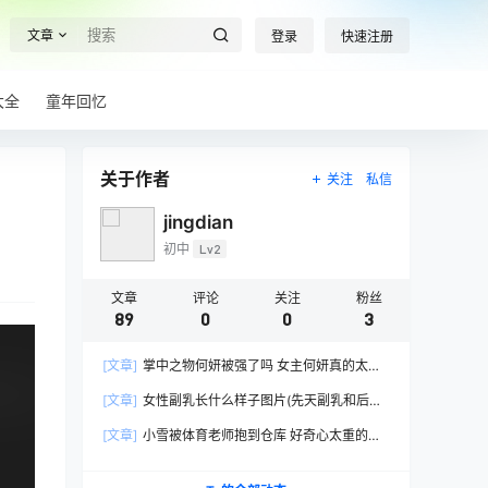
文章
登录
快速注册
大全
童年回忆
关于作者
关注
私信
jingdian
初中
Lv2
文章
评论
关注
粉丝
89
0
0
3
[文章]
掌中之物何妍被强了吗 女主何妍真的太惨
了
[文章]
女性副乳长什么样子图片(先天副乳和后天
副乳要分清)
[文章]
小雪被体育老师抱到仓库 好奇心太重的我
看到了这一切