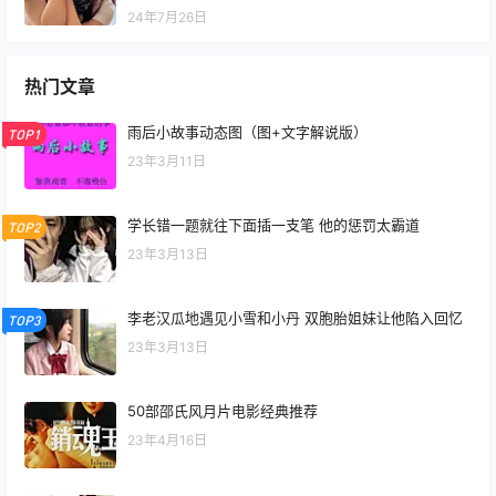
24年7月26日
热门文章
雨后小故事动态图（图+文字解说版）
TOP1
23年3月11日
学长错一题就往下面插一支笔 他的惩罚太霸道
TOP2
23年3月13日
李老汉瓜地遇见小雪和小丹 双胞胎姐妹让他陷入回忆
TOP3
23年3月13日
50部邵氏风月片电影经典推荐
23年4月16日