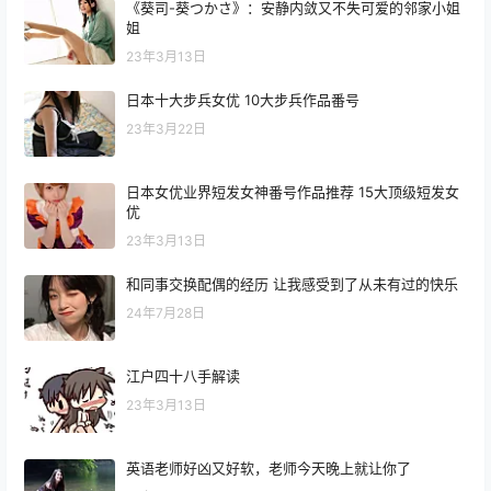
《葵司-葵つかさ》：安静内敛又不失可爱的邻家小姐
姐
23年3月13日
日本十大步兵女优 10大步兵作品番号
23年3月22日
日本女优业界短发女神番号作品推荐 15大顶级短发女
优
23年3月13日
和同事交换配偶的经历 让我感受到了从未有过的快乐
24年7月28日
江户四十八手解读
23年3月13日
英语老师好凶又好软，老师今天晚上就让你了