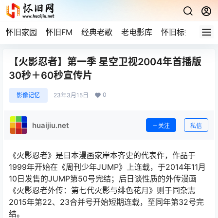
怀旧家园
怀旧FM
经典老歌
老电影库
怀旧标签
网站
【火影忍者】第一季 星空卫视2004年首播版
30秒＋60秒宣传片
0
影像记忆
23年3月15日
huaijiu.net
关注
私信
《火影忍者》是日本漫画家岸本齐史的代表作，作品于
1999年开始在《周刊少年JUMP》上连载，于2014年11月
10日发售的JUMP第50号完结；后日谈性质的外传漫画
《火影忍者外传：第七代火影与绯色花月》则于同杂志
2015年第22、23合并号开始短期连载，至同年第32号完
结。