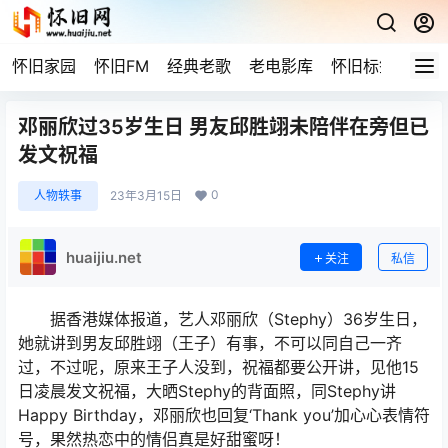
怀旧家园
怀旧FM
经典老歌
老电影库
怀旧标签
网站
邓丽欣过35岁生日 男友邱胜翊未陪伴在旁但已
发文祝福
0
人物轶事
23年3月15日
huaijiu.net
关注
私信
据香港媒体报道，艺人邓丽欣（Stephy）36岁生日，
她就讲到男友邱胜翊（王子）有事，不可以同自己一齐
过，不过呢，原来王子人没到，祝福都要公开讲，见他15
日凌晨发文祝福，大晒Stephy的背面照，同Stephy讲
Happy Birthday，邓丽欣也回复‘Thank you’加心心表情符
号，果然热恋中的情侣真是好甜蜜呀！