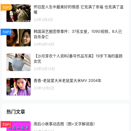
怀旧是人生中最美好的情感 它充满了幸福 也充满了温
TOP2
暖
23年3月5日
韩国演艺圈悲惨事件：37名女星，109G视频，8人已
TOP3
自杀身亡
24年9月16日
【沙月芽衣个人资料|番号作品写真】19岁下海的童颜
女优
23年3月13日
香香-老鼠爱大米老鼠爱大米MV 2004年
23年12月5日
热门文章
雨后小故事动态图（图+文字解说版）
TOP1