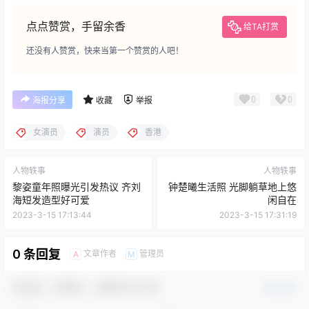
点点赞赏，手留余香
给TA打赏
还没有人赞赏，快来当第一个赞赏的人吧！
0
0
海报分享
收藏
举报
女演员
演员
香港
人物轶事
人物轶事
黎姿童年照曝光引发热议 齐刘
钟楚曦生活照 光脚躺草地上悠
海短发造型好可爱
闲自在
2023-3-15 17:13:44
2023-3-15 17:31:19
0 条回复
文章作者
管理员
A
M
欢迎您，新朋友，感谢参与互动！
确认修改