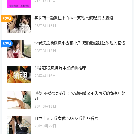
23年3月11日
学长错一题就往下面插一支笔 他的惩罚太霸道
TOP2
23年3月13日
李老汉瓜地遇见小雪和小丹 双胞胎姐妹让他陷入回忆
TOP3
23年3月13日
50部邵氏风月片电影经典推荐
23年4月16日
《葵司-葵つかさ》：安静内敛又不失可爱的邻家小姐
姐
23年3月13日
日本十大步兵女优 10大步兵作品番号
23年3月22日