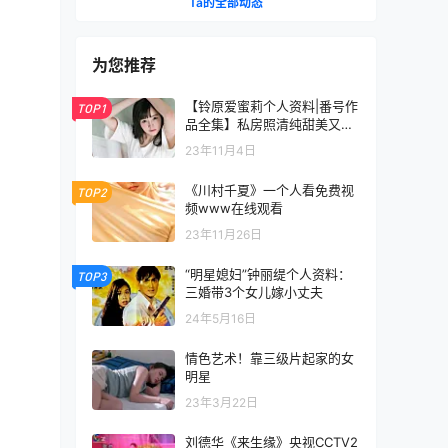
Ta的全部动态
为您推荐
【铃原爱蜜莉个人资料|番号作
TOP1
品全集】私房照清纯甜美又可
爱
23年11月4日
《川村千夏》一个人看免费视
TOP2
频www在线观看
23年11月26日
“明星媳妇”钟丽缇个人资料：
TOP3
三婚带3个女儿嫁小丈夫
24年5月16日
情色艺术！靠三级片起家的女
明星
23年3月22日
刘德华《来生缘》央视CCTV2