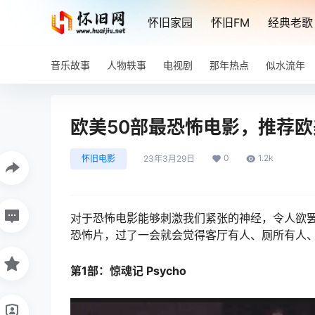
怀旧家园
怀旧FM
经典老歌
音乐故事
人物轶事
电视剧
那年热点
似水流年
欧美50部最恐怖电影，推荐欧
0
1.2k
怀旧电影
23年3月29日
对于恐怖电影能够刺激我们紧张的神经，令人欲
恐怖片，过了一会就会觉得客厅有人、厕所有人
第1部：惊魂记 Psycho