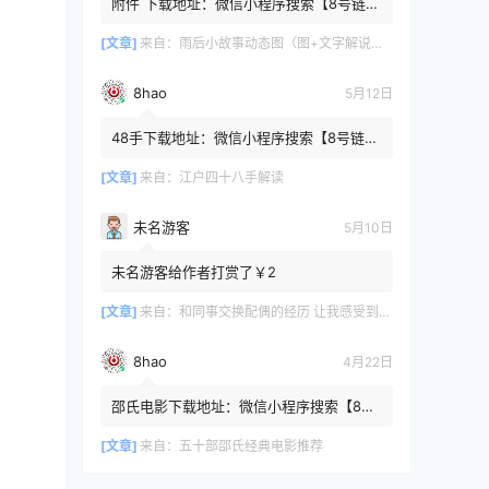
附件 下载地址：微信小程序搜索【8号链
】 在文件查询框内输入【447c4cb3】口令
或保存下方二维码微信里...
[文章]
来自：
雨后小故事动态图（图+文字解说版）
8hao
5月12日
48手下载地址：微信小程序搜索【8号链
】 在文件查询框内输入【b4801a06】口令
或保存下方二维码微信里识别
[文章]
来自：
江户四十八手解读
未名游客
5月10日
未名游客给作者打赏了￥2
[文章]
来自：
和同事交换配偶的经历 让我感受到了从未有过的快乐
8hao
4月22日
邵氏电影下载地址：微信小程序搜索【8号
链 】 在文件查询框内输入【4f7576cb】口
令或保存下方二维码微...
[文章]
来自：
五十部邵氏经典电影推荐