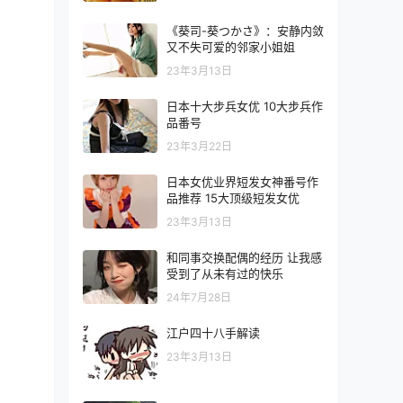
《葵司-葵つかさ》：安静内敛
又不失可爱的邻家小姐姐
23年3月13日
日本十大步兵女优 10大步兵作
品番号
23年3月22日
日本女优业界短发女神番号作
品推荐 15大顶级短发女优
23年3月13日
和同事交换配偶的经历 让我感
受到了从未有过的快乐
24年7月28日
江户四十八手解读
23年3月13日