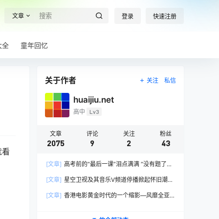
文章
登录
快速注册
大全
童年回忆
关于作者
关注
私信
huaijiu.net
高中
Lv3
文章
评论
关注
粉丝
2075
9
2
43
就看
[文章]
高考前的“最后一课”泪点满满 “没有题了，
我们只能送你们到这儿”，1400万考生逐鹿2026
[文章]
星空卫视及其音乐V频道停播掀起怀旧潮，
高考！
观众：想念全班讨论火影的日子，谢谢童年玩伴
[文章]
香港电影黄金时代的一个缩影—风靡全亚
洲的香港情色电影