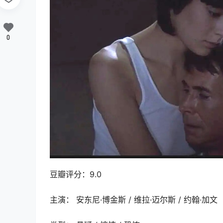
0
豆瓣评分：9.0
主演： 安东尼·博金斯 / 维拉·迈尔斯 / 约翰·加文