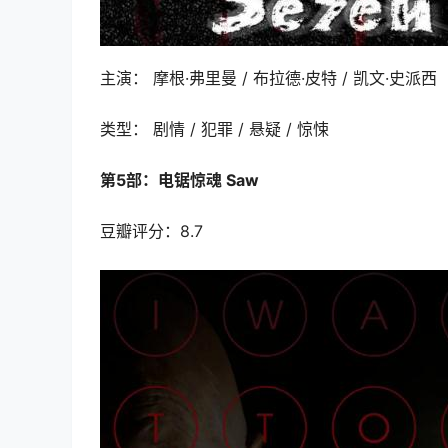
主演： 摩根·弗里曼 / 布拉德·皮特 / 凯文·史派西
类型： 剧情 / 犯罪 / 悬疑 / 惊悚
第5部：电锯惊魂 Saw
豆瓣评分：8.7