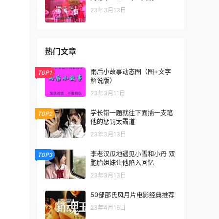
23年3月13日
热门文章
雨后小故事动态图（图+文字
TOP1
解说版）
23年3月11日
学长错一题就往下面插一支笔
TOP2
他的惩罚太霸道
23年3月13日
李老汉瓜地遇见小雪和小丹 双
TOP3
胞胎姐妹让他陷入回忆
23年3月13日
50部邵氏风月片电影经典推荐
23年4月16日