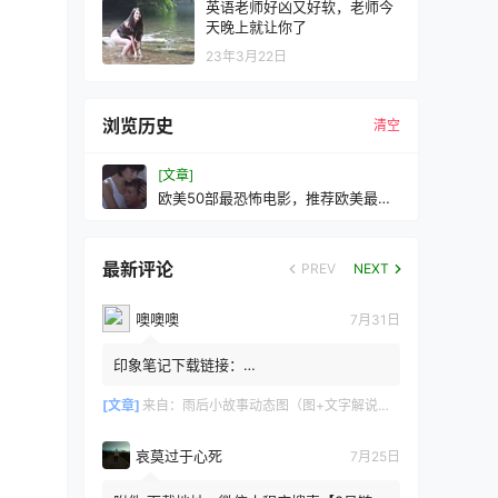
英语老师好凶又好软，老师今
天晚上就让你了
23年3月22日
浏览历史
清空
[文章]
欧美50部最恐怖电影，推荐欧美最恐
怖的电影50部
最新评论
PREV
NEXT
噢噢噢
7月31日
印象笔记下载链接：
https://zzz.jldgt.com/zzz/z3.html
[文章]
来自：
雨后小故事动态图（图+文字解说版）
哀莫过于心死
7月25日