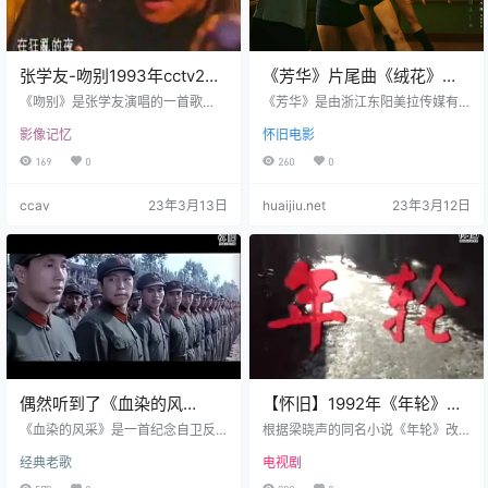
张学友-吻别1993年cctv2播
《芳华》片尾曲《绒花》
出版
1080P+版本
《吻别》是张学友演唱的一首歌
《芳华》是由浙江东阳美拉传媒有
曲，由何启弘作词，殷文琦作曲、
限公司出品的剧情片，由冯小刚执
影像记忆
怀旧电影
编曲，收录在张学友1993年3月5日
导，严歌苓编剧，黄轩、苗苗、钟
发行的同名专辑《吻别》中。1994
楚曦主演。 《绒花》是李谷一演唱
169
0
260
0
年，该曲获得第五届台湾金曲奖最
的歌曲，由刘国富、田农作词，王
佳年度歌曲、第十六届十大中文金
酩作曲，是1979年电影《小花》的
ccav
23年3月13日
huaijiu.net
23年3月12日
曲IFPI国际歌曲大奖等奖项 [1] ；殷
主题曲。1980年2月16日，该曲入
文琦凭借该曲获得第五届台湾金曲
选由《歌曲》杂志和中央人民广播
奖最佳编曲人奖 。 殷文琦创作《吻
电台主办的“听众最喜爱的广播歌曲”
别》的初衷来自电影《末代皇
。2019年1月20日，该曲提名1978
帝》。1988年，《末代皇帝》获得
卓越大奖改革开放40年全国十佳影
第60届奥斯卡最佳影片、最佳导
视金曲。 该影片根据严歌苓同名小
演、最佳原始音乐…
说改编，…
偶然听到了《血染的风
【怀旧】1992年《年轮》
采》，十分感人，后查阅相
（歌曲）
《血染的风采》是一首纪念自卫反
根据梁晓声的同名小说《年轮》改
关历史背景，更受触动
击战的歌。原唱者徐良是中国人民
编拍摄，描写的是东北哈尔滨几个
经典老歌
电视剧
解放军一级战斗英雄。作曲：苏
知青的聚散离合的故事。 20世纪60
越，作词：陈哲。为了这个视频，
年代初，关东某省会城市，生活着