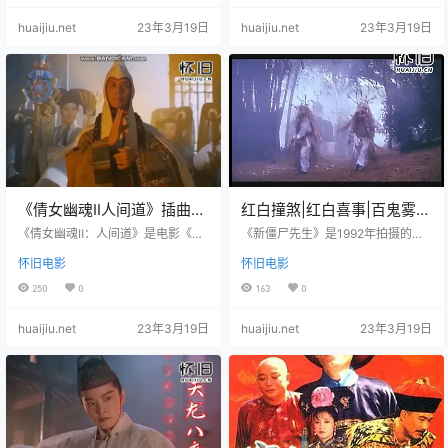
歌曲，亦是电影《少林寺》的插
于海、王群、周比利、惠英红、杨
huaijiu.net
23年3月19日
huaijiu.net
23年3月19日
曲，由王立平创作词曲，收录于专
洁玫等联袂主演的古装动作电视
辑《郑绪岚独唱歌曲选》。2020
剧。该剧以清末著名的内家拳宗师
年，该曲提名新时代国际电影节新
“杨露禅”为原型，讲述了一位自幼喜
中国成立70周年全国十佳电影金曲
爱习武的年青人杨昱乾被太极高手
奖 。该片讲述的是隋唐年间，著名
村长陈正英破例正式收乾为徒的故
武术家神腿张抗暴助义，遭王仁则
事。该剧于1997年播出。 天已暮 月
陷杀，其子小虎幸被少林武僧昙宗
如初 千里江川 任我飞渡 歌…
救出，…
《倩女幽魂II人间道》插曲
红白撞煞|红白喜事|百鬼雾
《索命梵音》
林---童年阴影【林正英-新
《倩女幽魂Ⅱ：人间道》是电影《倩
《新僵尸先生》是1992年拍摄的僵
女幽魂》的续集，由程小东执导，
僵尸先生】
尸灵幻电影，洪金宝制作并监制，
怀旧电影
怀旧电影
张国荣、王祖贤领衔主演。影片讲
《僵尸先生》的原班人马拍摄，刘
述了宁采臣无辜被牵连入狱，在诸
观伟执导，林正英、许冠英、钱小
250
0
163
0
葛卧龙相助下成功逃狱，之后他与
豪、吴君如、关秀媚、徐曼华、楼
鬼马道士知秋一叶在忠义之女傅清
南光、叶荣祖、等人主演。该片的
huaijiu.net
23年3月19日
huaijiu.net
23年3月19日
风、傅月池的带领下一起拯救被陷
故事讲述了道长带领他的弟子与僵
害入狱的傅天仇的故事。1990年7月
尸孽婴斗智斗勇的故事，这部片搞
13日，该片在香港上映。
笑场面甚多，吴君如和楼南光的加
入，大大减低电影的阴沉感觉，连
严肃的林正英亦变得十分诙谐。