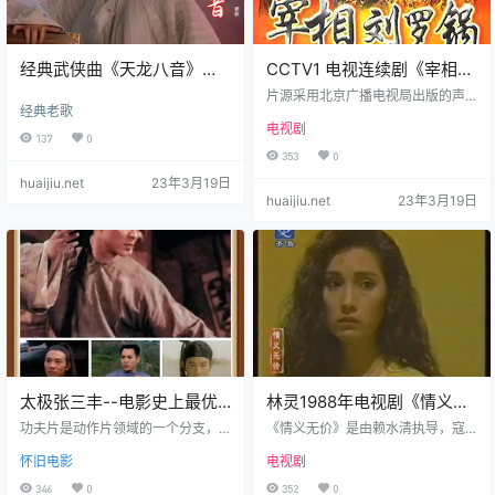
经典武侠曲《天龙八音》不
CCTV1 电视连续剧《宰相刘
愧是黄霑大师杰作，霸气震
罗锅》片头曲
片源采用北京广播电视局出版的声
经典老歌
撼，荡气回肠
屏华彩DVD，CCTV1于2005年元
电视剧
旦寒假期间播出《宰相刘罗锅》200
137
0
5年暑假期间播出《西游记》、《西
353
0
游记续》。 《宰相刘罗锅》，是由
huaijiu.net
23年3月19日
北京天寅影视艺术策划中心出品的
huaijiu.net
23年3月19日
历史题材古装剧，由导演韩刚、张
子恩执导，李保田、张国立、王
刚、邓婕等人主演。《清官谣》199
6年中国大陆四十集电视连续剧《宰
相刘罗锅》主题曲。该歌曲荣获中
国九十年代听众最喜爱的歌曲创作
奖，荣获“改革开放3…
太极张三丰--电影史上最优
林灵1988年电视剧《情义无
秀的功夫片之一，兄弟反目
价》主题曲[情义无价]主题歌
功夫片是动作片领域的一个分支，
《情义无价》是由赖水清执导，寇
上演生死对决！
是华语电影中特有的一种分类，国
世勋、张晨光、陈莎莉主演的台湾
怀旧电影
电视剧
际巨星李小龙一手开创了华语功夫
电视剧，于1988年上映。该剧讲述
片的新模式，让全世界开始认识到
了一段关于情与义的故事。《情义
346
0
352
0