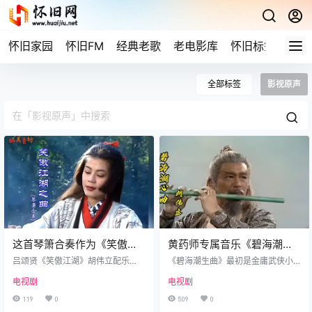
怀旧家园
怀旧FM
经典老歌
老电影库
怀旧标签
网站
全部标签
影视原声
这首琴箫合奏作为《笑傲江
黄药师专属音乐《碧海潮生
湖》配乐，至今已成绝响
曲》
吕颂贤《笑傲江湖》胡伟立配乐
《碧海潮生曲》最初是金庸武侠小
《琴萧合奏》至今已成绝响!
说中「桃花岛」岛主兼「天下五
电视剧
电视剧
绝」之一「东邪」黄药师所创的武
功乐曲。原书并无词，音乐软件中
119
0
509
0
收录的歌词为后人代拟。 「桃花