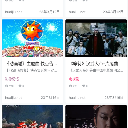
573
0
389
0
找了所有的音乐APP，都没有这歌
几名无忧无虑却又为饥饿所折磨的
的资源，只能从以前老视频提取，
少年，王小嵩、刘振兴、韩德宝、
huaijiu.net
23年3月12日
huaijiu.net
23年3月12日
音质有些欠缺。视频资料源自电影
徐克。他们调皮捣蛋，同进同退，
《高山下的花环》。
每日惹出是非不断。高干家庭出身
的张萌不满他们的举止，经常打小
报告，文静贤淑的郝梅则默默地站
在一旁，看少年们匆匆跑过灰色的
童年时代。在此之后，各种运动此
起彼伏，从不停歇，少年们在口号
声中…
《动画城》主题曲 快点告诉
《等待》汉武大帝-片尾曲
你（高清央视版）
【4K高清修复】快点告诉你 - 动画
《汉武大帝》是由中国电影集团公
城主题曲 那时候，电视上播放的动
司、中央电视台影视部、世纪英雄
影像记忆
电视剧
画可多了，像《西游记》、《哪吒
电影投资有限公司、北京华录百纳
传奇》、《小虎还乡》、《海尔兄
影视有限公司、上海金德影业投资
248
0
293
0
弟》、《中华勤学故事》、《千千
有限公司联合出品，胡玫执导，陈
问》、《鸭子侦探》等一大堆经典
宝国、焦晃、归亚蕾、陶虹等主演
huaijiu.net
23年3月6日
huaijiu.net
23年3月6日
之作，数都数不过来。 就拿《哪吒
的历史题材电视剧。《等待》是一
传奇》来说，它成功地塑造了许多9
首由韩磊演唱，葛根塔娜作词，张
0后孩子对于哪吒这一神话人物的初
宏光作曲的歌曲，是电视剧《汉武
步形象，也让那句“少年英雄小哪吒”
大帝》的片尾曲，该歌曲被收录于
传遍全国。 而且不光有国产动画，
韩磊2005年专辑《帝王之声》。 该
还有《飞天小女警》、《太空嘻哈
剧讲述了汉武帝刘彻54年的统治历
族》之类的国外动画，…
程。汉武帝的雄才大略使汉朝成为