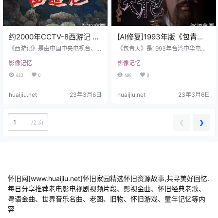
当…
约2000年CCTV-8西游记 片
[AI修复]1993年版《包青
头
天》主题曲
《西游记》是由中国中央电视台、
《包青天》是1993年台湾中华电视
中国电视剧制作中心出品的25集古
公司制作的一部长篇古装侦探电视
影像记忆
影像记忆
装神话剧，改编自明代吴承恩同名
剧，由梁凯程、孙树培、侯伯威、
文学名著，由杨洁执导，戴英禄、
陈俊良、陈烈、邓育庆、郑少峰、
463
0
408
0
杨洁、邹忆青共同编剧，六小龄
刘立立、王重光、金鳌勋、苏沅
童、徐少华、迟重瑞、汪粤、马德
峰、李英、刘为义、王晓海、张智
huaijiu.net
23年3月6日
huaijiu.net
23年3月6日
华、闫怀礼等主演，李世宏、李
超联合执导，金超群、何家劲、范
扬、张云明、里坡等担任主要配
鸿轩领衔主演。 该剧根据古典名著
音。 本剧讲述的是孙悟空、猪八
《三侠五义》里的包拯为原型结合
戒、沙僧辅保大唐高僧玄奘去西天
民间传说改编而成，讲述了包青天
❮
❯
/
2 页
取经，师徒四人一路抢滩涉险，降
断案的41个单元故事，合计236
妖伏怪，历经八十一难，取回真
集，成为20世纪90年代初的一部划
经，终成正果的故事。 《西游记》
时代经典影视作品。 该剧于19…
于1982年7…
怀旧网[www.huaijiu.net]怀旧家园精选怀旧资源故事,共寻美好回忆.
每日分享推荐老电影电视剧视频片段、影视金曲、怀旧经典老歌、
粤语金曲、世界音乐名曲、老图、旧物、怀旧游戏、童年记忆等内
容