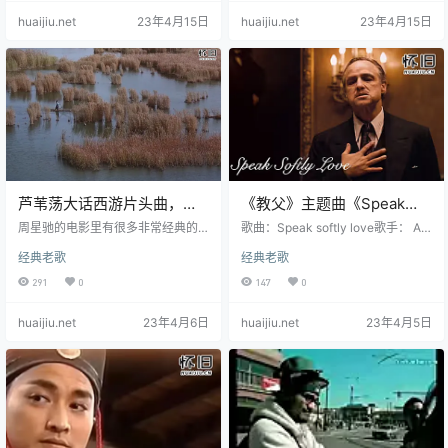
岛」岛主兼「天下五绝」之一「东
huaijiu.net
23年4月15日
huaijiu.net
23年4月15日
邪」黄药师精通“琴、棋、书、画、
医、卜、星、象、兵、阵”十艺，他
自创的这首《碧海潮生曲》，表面
上听似模仿大海潮浪之声，其实内
藏极高度致命武功，声情致飘忽，
缠绵宛转，若在无防备之下聆听则
难以自制，不住手舞足蹈，胡乱抓
搔头脸，…
芦苇荡大话西游片头曲，十
《教父》主题曲《Speak
多年后周星驰仍在使用
softly love》，温柔的男
周星驰的电影里有很多非常经典的
歌曲：Speak softly love歌手： An
配乐，好听又上头。如果没有这些
声，太迷人了
dy Williams视频制作/歌词翻译：童
经典老歌
经典老歌
配乐烘托气氛，周星驰的电影至少
童音乐《Speak softly love》是由A
要失色三分。 以《大话西游》为
ndy Williams演唱的一首歌曲，中文
291
0
147
0
例，大家最熟悉的肯定是《小刀会
译名《温柔的倾述》，收录于《The
序曲》，也就是至尊宝初遇紫霞仙
Essence of Andy Williams》之中，
huaijiu.net
23年4月6日
huaijiu.net
23年4月5日
子，用照妖镜照出猴脸时的背景音
是电影《教父》的主题曲。
乐。很多人也是第一次知道，小小
的唢呐竟可以如此气势磅礴。 周星
驰对《小刀会序曲》的喜爱是毋庸
置疑的，他在《功夫》、《西游降
魔篇》等多部电影里都使用了它。
观众一听到《小刀会序曲》，就知
道电影最…