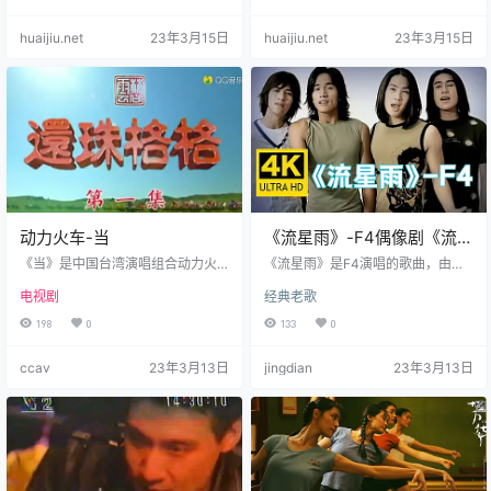
中国功夫片的魅力。迄今为止，华
无价》台湾电视剧的代表之作之
语功夫片已经走过了将近50个春
一，此剧可谓黄金的组合，钻石的
huaijiu.net
23年3月15日
huaijiu.net
23年3月15日
秋，在李小龙、成龙，李连杰，甄
剧情，出色的演绎，成就了一个宝
子丹，吴京等众多功夫演员前赴后
岛电视史的传奇。当年该剧主题歌
继的努力下诞生了无数的功夫片的
又是一首街知巷闻，朗朗上口的歌
经典。 2008年5月，美国一家著名
曲，这部电视剧成功的捧出了不少
娱乐杂志《娱乐周刊》就曾评出过
新人，除寇世勋外，张晨光，戚美
电影史上最优秀的19部功夫片，其
珍都是由这部剧打入内地的。而对
中，华语片就包办了14个席位。
于张晨光来说，后来的台湾言情剧
李…
基本是他…
动力火车-当
《流星雨》-F4偶像剧《流星
花园》的插曲
《当》是中国台湾演唱组合动力火
《流星雨》是F4演唱的歌曲，由邬
车演唱的一首歌曲，也是1998年电
裕康作词，平井坚作曲，收录于F4
电视剧
经典老歌
视剧《还珠格格》第一部的片头曲
2001年8月27日发行的同名专辑
和《新还珠格格》的插曲之一，歌
《流星雨》中，是偶像剧《流星花
198
0
133
0
曲由琼瑶作词，庄立帆、郭文琮作
园》的插曲。2002年8月30日，该
曲，屠颖编曲，最早收录在1998年9
曲获得第二届全球华语歌曲排行榜
ccav
23年3月13日
jingdian
23年3月13日
月16日上华唱片发行的原声带专辑
年度20大金曲奖 [2] ；12月29日，
《还珠格格・苍天有泪 琼瑶大卖连
该曲获得新城劲爆颁奖礼新城劲爆
续剧全纪录》中，后收录于动力火
国语歌曲。 《流星雨》翻唱自平井
车2004年4月发行的精选加翻唱专
坚的日语歌曲《Gaining Through L
辑《就是红光辉全记录》中。2019
osing》，新索唱片购买了这首歌的
年11月，该曲获1978卓越大奖“新时
一次性使用权，然…
代电视”建…