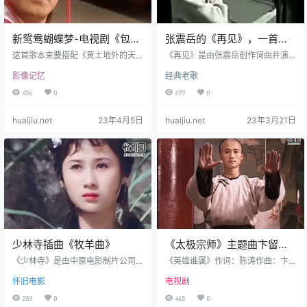
新鸳鸯蝴蝶梦-电视剧《包青
张震岳的《再见》，一首很
天》片尾曲-何家劲
好听的经典歌曲，充满怀念
这首歌本来要搭配《黄土地外的天
《再见》是由张震岳创作词曲并演
空》当主题歌的，但是没被采用，
和不舍
唱的歌曲，收录于张震岳2005年7
影像记忆
经典老歌
于是黄安在上格的经纪人就联络了
月8日发行的专辑《再见》。2010
《大成报》的编辑高艾伦，高艾伦
年12月，该曲入选LOVE RADIO“新
456
0
677
0
听说之后立即说她老公赵大深手里
世纪十年十大华语情歌”20强。200
有部电视剧《包青天》，问这首歌
5年开始，张震岳的作品产量锐减，
huaijiu.net
23年4月5日
huaijiu.net
23年3月21日
能否当作该剧的主题曲，黄安一听
并全身心奔波于各个地方举行自己
喜出望外，上格方面也同意，于是
的巡回演唱会。在巡回的空当时
这首歌就成了93版《包青天》的片
期，他发行了单曲《再见》。张震
尾曲。《新鸳鸯蝴蝶梦》是1993年
岳在这首歌曲中运用了摇滚编曲，
台湾电视剧《包青天》的主题曲，
并且还用重金属乐器当伴奏。 而该
也是1991年电影《剑霸天下》（又
曲的旋律则是根据张震岳的父母常
名：古今鸳鸯剑）的主题曲，由黄…
弹唱的少数民…
少林寺插曲《牧羊曲》
《太极宗师》主题曲卞留念
《英雄谁属》音乐
《少林寺》是由中原电影制片公司
《英雄谁属》作词：陈涛作曲：卞
制作的一部动作电影。由张鑫炎执
留念演唱：卞留念《英雄谁属》是
怀旧电影
电视剧
导，薛后、卢兆璋编剧，李连杰、
内地武侠电视剧《太极宗师》的主
于海、丁岚、计春华、于承惠联袂
题曲、片头曲 《太极宗师》是张鑫
289
0
465
0
主演。《牧羊曲》是郑绪岚演唱的
炎和袁和平执导，吴京、樊亦敏、