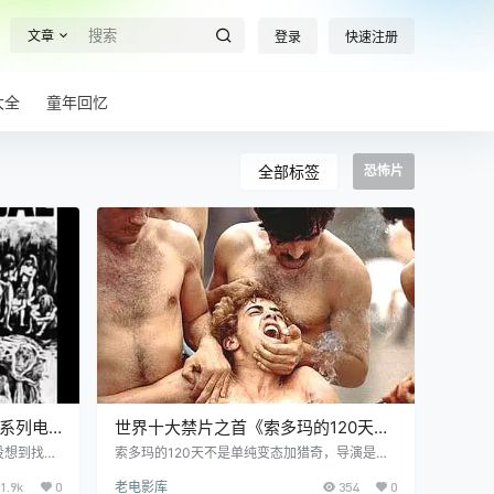
文章
登录
快速注册
大全
童年回忆
全部标签
恐怖片
族系列电
世界十大禁片之首《索多玛的120天》
意大利同性导演帕索里尼生前的最后一
没想到找到
索多玛的120天不是单纯变态加猎奇，导演是因
而已，他们
为这片子里的政治暗喻而遭到了政治仇杀，其本
部作品
1.9k
0
老电影库
354
0
人族存在的
人曾是意大利共产党成员，片中男主被枪杀时敬