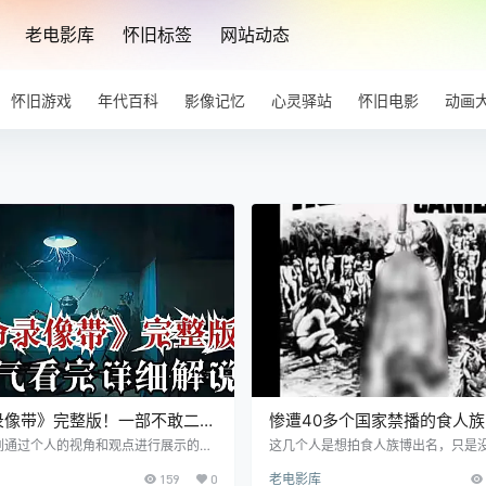
老电影库
怀旧标签
网站动态
怀旧游戏
年代百科
影像记忆
心灵驿站
怀旧电影
动画
录像带》完整版！一部不敢二刷
惨遭40多个国家禁播的食人
？
影《人食人实录》
列通过个人的视角和观点进行展示的恐
这几个人是想拍食人族博出名，只是
不但是以逼真且带有纪实性质的伪纪录
的只是手无寸铁随意戏弄的原始部落
159
0
老电影库
，还聚集了美国的几位最优秀的制作类
也根本不吃人。然后他们为了拍摄食