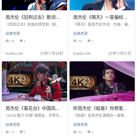
周杰伦《回到过去》歌词:一
周杰伦《晴天》一首偏校园
首无法回到过去的爱情歌
怀旧风的Britpop歌曲
《回到过去》给我的感觉和《轨
《晴天》是周杰伦作词、作曲、编
迹》一样，一个人在夜里戴着耳机
曲并演唱的歌曲，收录在周杰伦200
经典老歌
经典老歌
静静地听，随着歌声，眼泪不知不
3年7月31日发行的专辑《叶惠美》
觉就会落下来，由内心散发出一种
中。《晴天》这首歌曲是周杰伦的
158
0
155
0
莫名的悲伤，因为我已经母胎solo2
内心独白。在创作《晴天》时，周
0年了。 《回到过去》延续了周杰伦
杰伦用一种孤独的内心感受展现了
huaijiu.net
23年11月26日
huaijiu.net
23年11月21日
以往的一贯音乐风格，在编曲上采
一种细腻和内敛的伤感和脆弱。他
用了轻快的音乐元素，使得音乐作
所写的内容与方文山营造的神奇诡
品节奏感连贯性更加紧凑和顺畅。
异不同，更贴近现实和自己内心。
周杰伦在演唱该作品的时候声音带
该歌曲讲述的是怀念校园的点滴，
着沧桑感。虽然略有沧桑但又不缺
一起约定，等到放晴的那天，共同
乏愉悦之美。歌曲表达了过去的情
来谱一段纯纯的爱。 《晴天》是一
感可以忘记，未来的生活大家还得
首偏校园怀旧风的Britpop…
继…
周杰伦《菊花台》中国风现
听周杰伦《稻香》你想家了
场
吗？
“2009·魅力·中国”演唱会，世界乐坛
《稻香》是周杰伦演唱的一首歌
最强实力艺术家联袂演出。中国最
曲，由周杰伦作词、作曲，黄雨勋
经典老歌
经典老歌
具实力民歌天后－宋祖英，华人乐
编曲，收录在周杰伦2008年10月15
坛流行天王－周杰伦，世界乐坛钢
日发行的专辑《魔杰座》中。这首
119
0
102
0
琴巨星－郎朗，世界著名三大男高
歌是要告诉大家一个很简单也很容