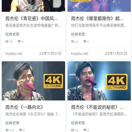
周杰伦《青花瓷》中国风天
周杰伦《哪里都是你》超感
花板
人现场
青花瓷是周杰伦生涯传唱度最广的
你们可能觉得我写不出像安静和黑
中国风，没有之一，词和曲和配合
色幽默那样的好歌了，那是因为是
经典老歌
经典老歌
已经达到至臻化境的不能再完美的
回忆已经帮你们加了分了，我觉得
程度，我自己也没有再从他或者其
最新专辑十二新作中的《哪里都是
70
0
66
0
他任何华语流行音乐人那里听到过
你》也是 我人生的一个经典。当你
这么神仙的编曲。方文山连夺七奖
过几年再回来听这首歌时你就知道
huaijiu.net
23年11月21日
huaijiu.net
23年11月21日
实至名归 青花瓷——周杰伦 素胚勾
我现在讲的没错。我已经超越我自
勒出青花笔锋浓转淡 瓶身描绘的牡
己了“——周杰伦 《哪里都是你》是
丹一如你初妆 冉冉檀香透过窗心事
周杰伦演唱的一首歌曲，由周杰伦
我了然 宣纸上走笔至此搁一半 釉色
作曲、作词，黄雨勋编曲，收录在
渲染仕女图韵味被私藏 而你嫣然的
周杰伦2012年12月28日发行的专辑
一笑如含苞待放 你的美一缕飘散 去
《12新作》中。该曲是周杰伦执导
到我去不了的地方 天青…
的电影《天台》的主题曲。…
周杰伦《一路向北》
周杰伦《不能说的秘密》万
人大合唱现场
周杰伦在电影《头文字D》插曲《一
《不能说的秘密》是周杰伦演唱的
路向北》是周杰伦演唱的一首歌
一首歌曲，由方文山作词，周杰伦
经典老歌
经典老歌
曲，由周杰伦作曲，方文山作词，
作曲，林迈可编曲。该曲是周杰伦
蔡科俊编曲。该曲是周杰伦主演的
自导自演同名电影《不能说的秘
113
0
96
0