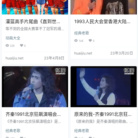
灌篮高手片尾曲《直到世界
1993人民大会堂香港大陆群
的尽头》核爆现场
星合唱《明天会更好》
等不到的全国大赛拿不了冠军的湘
经典老歌
北樱木最后没有追到晴子流川枫也
动画大全
没有进入NBA那些留不住的，不才
168
0
是青春吗
235
0
huaijiu.net
23年3月20日
huaijiu.net
23年4月8日
齐秦1991北京狂飙演唱会
原来的我-齐秦1991北京狂飙
【高清修复】
演唱会歌曲
《齐秦1991北京狂飙演唱会》是华
《原来的我》是齐秦演唱的歌曲，
语歌手齐秦1991年于北京工人体育
发行于1985年05月01日，收录于
经典老歌
经典老歌
馆举办的四面台演唱会，并连开三
《狼的专辑》专辑中。齐秦《原来
场。是华语乐坛最经典的演唱会之
的我》1991北京狂飙演唱会，感谢