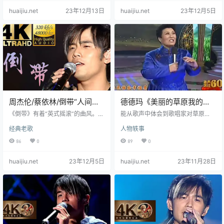
刀山下火海的浓烈义气，而是守与
我觉得这个现场更好，所以就用了
huaijiu.net
23年12月13日
huaijiu.net
23年12月5日
陪的静谧之情。所以，特殊群体的
这个）4.罗文、甄妮-铁血丹心+世
朋友也愿意将这首歌看成是描述同
间始终你好:甄妮2000年一份真演唱
性之情的代言之歌。 歌曲《朋友别
会5.陈百强-偏偏喜欢你:陈百强1991
哭》，由吕方演唱，陈乐融作词，
年紫色演唱会6.谭咏麟-讲不出再见:
莫凡作曲，收录于吕方1995年5月1
谭咏麟1994年香港大球场演唱会7.
日发行的专辑《爱一回伤一回》
林子…
中，该曲也是台剧《情浓半生缘》
的…
周杰伦/蔡依林/倒带“人间骄
德德玛《美丽的草原我的
阳正好 风过林梢 彼时他们正
家》歌声飘过 (60年) 现场版
《倒带》有着“英式摇滚”的曲风。2
能从歌声中体会到歌唱家对草原
当年少”
006年在香港演唱会时，蔡依林并没
的，真心珍爱，心态平和的融入和
经典老歌
人物轶事
有在台上说起感情事，但仍选唱了
欣赏这一片独具自然民族风情的风
两首由周杰伦写的歌，尤其在演唱
光。德德玛唱时赋予歌声以真美
86
0
89
0
《倒带》的“过去甜蜜在倒带，只是
好，真心喜，我们听众自然被其打
感觉已经不在”时，她一时感触哭成
动。 歌唱家德德玛于11月28日因病
huaijiu.net
23年12月5日
huaijiu.net
23年11月28日
花脸，这首歌充满了蔡依林的感
医治无效在北京辞世，享年76岁。
情。 《倒带》是蔡依林演唱的一首
德德玛是中国蒙古族女中音歌唱
歌曲，由方文山填词，周杰伦谱
家，国家一级演员。1947年出生于
曲，钟佐泓编曲。收录在蔡依林200
内蒙古阿拉善盟额济纳旗。代表作
4年2月27日发行的专辑《城堡》中
有《美丽的草原我的家》《草原夜
。该曲是电视剧《求婚事务所》的
色美》《草原上的风》。1978年，
插曲。 倒带歌曲歌词…
德德玛以《美丽的草原我的家》受…