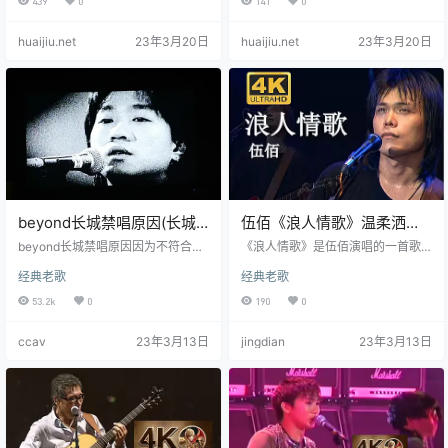
439
0
141
0
一，创造了一座不可逾越的巅峰现
齐秦在颜值，声线巅峰期为歌迷们
场。 01.OPENING02.九个太阳03.
留下了一场音乐，精神，视觉三盛
huaijiu.net
23年3月20日
huaijiu.net
23年3月20日
垭口04.自己的心情自己感受05.外
宴的音乐会，让其成为一生珍藏的
面的世界06.遥远的天空底下07.冬雨
经典。 给我一个空间没有人走过感
08.狼09.狼II10.荒11.原来的我12.花
觉到自己被冷落给我一段时间没有
祭13.答案 - 齐豫14.橄榄树 - 齐豫1
人曾经爱过再一次体会寂寞曾经爱
5.STORY - 齐豫1…
过却要分手为何相爱不能相守到底
为什么早知如此何必开始欢笑以后
代价就是冷漠既然说过深深爱我…
beyond长城禁唱原因(长城
伍佰《浪人情歌》温柔洒脱
为什么是禁曲)
的男人
beyond长城禁唱原因因为不符合现
《浪人情歌》是伍佰演唱的一首歌
在的社会环境，也怕被不法分子曲
曲，由伍佰作词、作曲，伍佰 & Chi
经典老歌
经典老歌
解传播的本意，所以各个音乐平台
na Blue编曲、制作，收录于伍佰19
下架了。 该歌曲发表于1992年，收
94年12月16日发行的同名专辑《浪
53.2k
0
190
0
录于《继续革命》粤语专辑中。这
人情歌》中。 《浪人情歌》本来是
首歌曲有着浓郁的中国色彩，日本
要给高明骏演唱的，不料却被退
ccav
23年3月13日
jingdian
23年3月13日
音乐大师喜多郎亲自严演奏急促激
稿，伍佰就拿回来自己唱。 浪人情
扬的前奏，《长城》整首歌曲听起
歌歌曲歌词不要再想你 不要再爱你
来十分给力带劲。歌词延续了刘卓
让时间悄悄地飞逝 抹去我俩的回忆
辉一贯喜欢评判现实的风格，所以
对于你的名字 从今不会再提起不再
比较尖锐和敏感。 我们都知道，be
让悲伤 将我心占据让它随风去 让它
yond有很多著名经典的歌曲，黄家
无痕迹所有快乐悲伤所有过去…
驹还在的时候，写下了…