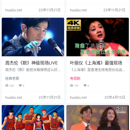
电影《头文字D》的插曲，这首歌曲
密》的主题曲，收录于2007年8月1
也是周杰伦继《断了的弦》之后，
3日杰威尔音乐有限公司发行的电影
huaijiu.net
23年11月21日
huaijiu.net
23年11月21日
再度为电影创作插曲。于2005年6
《不能说的秘密》原声带专辑中。2
月24日随“J Ⅲ”MP3随身听的推出而
007年12月4日，该曲获得第44届
发行，最早收录在周杰伦2005年8
台湾电影金马奖最佳电影原创歌曲
月在日本发行的精选集《Initial J》
奖。2008年1月13日，第二届无线
中 ，后收录在周杰伦2005年11月1
音乐颁奖盛典无线音乐首发劲爆金
日发行的专辑《11月的萧邦》中…
曲奖。 周杰伦在编导电影时，在脑
海中早就进行了主题…
周杰伦《默》神级现场LIVE
叶丽仪《上海滩》最强现场
周杰伦《默》能把冰箱弹得这么好
《上海滩》是香港无线电视台出品
听的，我只服杰伦！因为杰伦翻唱
的民国剧，由招振强、谭锐铭等执
经典老歌
电视剧
的默太好听了，那时候QQ音乐上杰
导，周润发、赵雅芝、吕良伟等主
伦版《默》的点击量远超另外三位
演。该剧以民国年间的上海为背
103
0
137
0
导师曲目的点击量，QQ音乐迫不得
景，描述了上海帮会内的人物情仇
已下架了单首的版本，把4首导师曲
以及许文强与冯程程之间的爱情故
huaijiu.net
23年11月21日
huaijiu.net
23年4月15日
目合并到了一起。还有，听说当时
事。该剧于1980年在香港无线电视
的这一段录了三四遍，因为当时杰
首播，1985年被引进中国内地播
伦第一次当这节目的导师，台下的
出。1990年，香港无线电视举办“八
粉丝观众过于激动 一直尖叫[喜极而
十年代十大电视剧集”评选，《上海
泣]导致收音不清楚只能重录。
滩》名列第一位。 《上海滩》是叶
《默》是那英演唱的歌曲，亦是电
丽仪演唱的一首歌曲，由顾嘉辉作
影《何以笙箫默》主题曲，由尹约…
曲，黄霑填词，收录于叶丽仪…