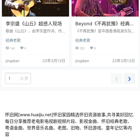
李宗盛《山丘》超感人现场
Beyond《不再犹豫》经典现
场
歌曲《山丘》，由李宗盛作词、作
《不再犹豫》是中国香港摇滚乐队B
曲并演唱，收录在李宗盛2013年发
eyond演唱的一首粤语歌曲，由梁美
经典老歌
经典老歌
行的同名专辑《山丘》中。该曲获
薇作词，黄家驹作曲，Beyond编曲
得第25届流行音乐“最佳年度歌曲
[8] ，收录在Beyond1991年9月6日
143
0
232
0
奖”和“最佳单曲等奖项”。 《山丘》
发行的粤语专辑《Deliberate 犹
是李宗盛亲自创作的一首歌，其实
豫》中 。该歌曲是电影《Beyond日
jingdian
23年3月13日
jingdian
23年3月13日
这首歌的旋律李宗盛早在2003年就
记之莫欺少年穷》的主题曲 。1991
写好了，但词是到2013年才真正完
年，该曲获得香港新城电台排行榜
成的。李宗盛表示，2003年他初抵
首位。 不再犹豫歌曲歌词黄家驹：
上海，当时是个悲伤的夏天，一个
无聊望见了犹豫达到理想不太易即
❮
❯
/
2 页
旋律进入脑海，他花了10年不停
使有信心斗志却抑止黄家强：谁人
想，他想用音乐沟通一下自己的人
定我去或留定…
生经历，所以就创…
怀旧网[www.huaijiu.net]怀旧家园精选怀旧资源故事,共寻美好回忆.
每日分享推荐老电影电视剧视频片段、影视金曲、怀旧经典老歌、
粤语金曲、世界音乐名曲、老图、旧物、怀旧游戏、童年记忆等内
容