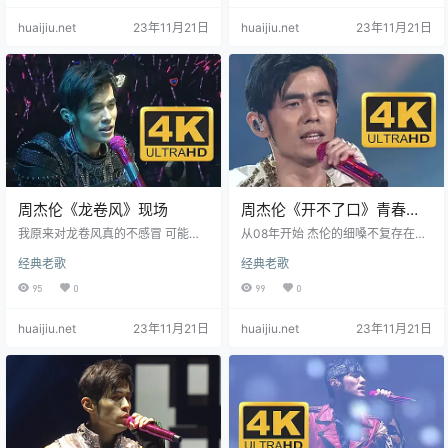
音之一－多明戈。指挥－余隆，乐
易被遗忘的道理，那就是知足。周
huaijiu.net
23年11月21日
huaijiu.net
23年11月21日
团－中国爱乐乐团、上海交响乐
式嘻哈民谣传递的是一种暖暖的，
团、广州交响乐团，表演－中国歌
清新的风味。在这温馨和甜蜜中，
剧舞剧院歌剧团、中国广播艺术团
周杰伦鼓励大家勇敢地向前走，珍
合唱团。主持人－杨澜、朱军。
惜这一切哪怕就算没有拥有。 MV结
《菊花台》是方文山作词，钟兴民
合了田园风光与嘻哈元素，周杰伦
编曲，周杰伦作曲并演唱的歌曲。
穿着民俗风的服装在牛车上、乡间
该曲是电影《满城尽带黄金甲》的
小路与稻田上对嘴演出。MV之所…
片…
周杰伦《龙卷风》现场
周杰伦《开不了口》青春的
回忆！
我原来对龙卷风真的不感冒 可能是
从08年开始 杰伦的细嗓不复存在
因为那时候还小吧 就觉得旋律挺好
了，变得越来越厚，音域也开始下
经典老歌
经典老歌
听 但是没到天天循环、爆炸喜欢的
降，虽然13年换了唱法，声音高亢
地步 谁能想到 在距离我第一次听到
共鸣强，但没有回升他的音域，现
95
0
99
0
这首歌的17年后 我居然疯狂的喜欢
场飙c5是可能会破音的，但上个b4
上了它 可能是因为我也经历了一场
还是没有问题的，a4的持续咬字也
huaijiu.net
23年11月21日
huaijiu.net
23年11月21日
像龙卷风一样的爱情吧 在收录该曲
是有难度的，例如新加坡那场，开
的专辑中，周杰伦几乎包办了全部
不了口的b4唱的就很卖力，一路向
歌曲的作曲、作词、编曲、合声，
北持续a4也很用力，但好听是真的
同时，请来同门师姐徐若瑄为他填
好听啊 《开不了口》由周杰伦作
写《龙卷风》的歌词。他表示徐若
曲，徐若瑄填词。这首歌曲是周杰
瑄是一个可爱的女人，很有才华，
伦以生离死别为主题创作的一首抒
写的词很有想象力，正好…
情作品。《开不了口》是经由…