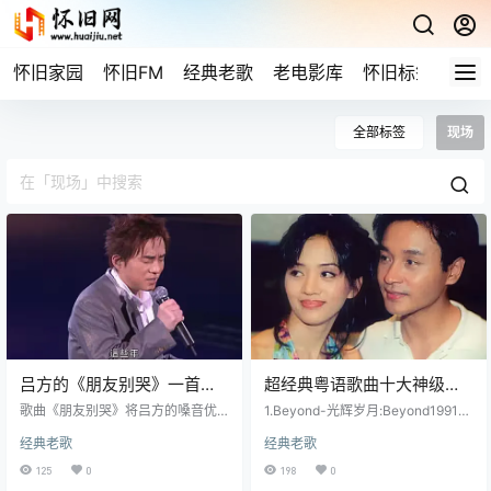
怀旧家园
怀旧FM
经典老歌
老电影库
怀旧标签
网站
全部标签
现场
吕方的《朋友别哭》一首让
超经典粤语歌曲十大神级现
人落泪伤感歌曲，每次听都
场
歌曲《朋友别哭》将吕方的嗓音优
1.Beyond-光辉岁月:Beyond1991年
有不一样的感觉
点完全发挥出来，开篇是展现低音
生命接触演唱会2.黄霑-沧海一声笑:
经典老歌
经典老歌
的厚重，副歌则是突显了吕方嗓音
黄霑2003年狮子山下演唱会3.叶丽
的深情。 不昂扬，不励志，但却温
仪-上海滩:流行经典50年现场版
125
0
198
0
暖如初。陈乐融创作的词，并非上
（有叶丽仪个人演唱会版本，但是