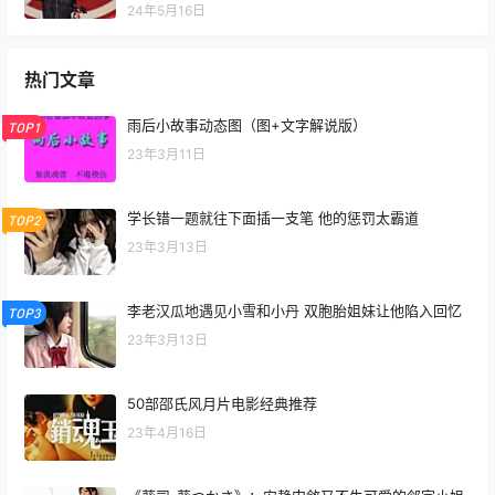
24年5月16日
热门文章
雨后小故事动态图（图+文字解说版）
TOP1
23年3月11日
学长错一题就往下面插一支笔 他的惩罚太霸道
TOP2
23年3月13日
李老汉瓜地遇见小雪和小丹 双胞胎姐妹让他陷入回忆
TOP3
23年3月13日
50部邵氏风月片电影经典推荐
23年4月16日