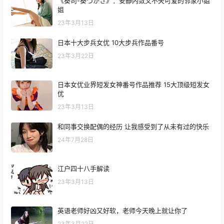
《葵司-葵つかさ》：安静内敛又不失可爱的邻家小姐
姐
23年3月13日
日本十大步兵女优 10大步兵作品番号
23年3月22日
日本女优业界短发女神番号作品推荐 15大顶级短发女
优
23年3月13日
和同事交换配偶的经历 让我感受到了从未有过的快乐
24年7月28日
江户四十八手解读
23年3月13日
英语老师好凶又好软，老师今天晚上就让你了
23年3月22日