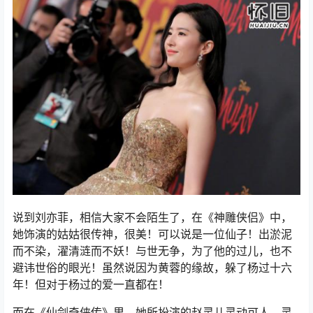
说到刘亦菲，相信大家不会陌生了，在《神雕侠侣》中，
她饰演的姑姑很传神，很美！可以说是一位仙子！出淤泥
而不染，濯清涟而不妖！与世无争，为了他的过儿，也不
避讳世俗的眼光！虽然说因为黄蓉的缘故，躲了杨过十六
年！但对于杨过的爱一直都在！
而在《仙剑奇侠传》里，她所扮演的赵灵儿灵动可人，灵