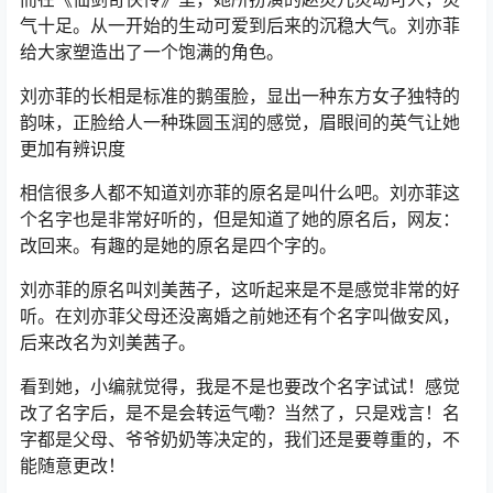
气十足。从一开始的生动可爱到后来的沉稳大气。刘亦菲
给大家塑造出了一个饱满的角色。
刘亦菲的长相是标准的鹅蛋脸，显出一种东方女子独特的
韵味，正脸给人一种珠圆玉润的感觉，眉眼间的英气让她
更加有辨识度
相信很多人都不知道刘亦菲的原名是叫什么吧。刘亦菲这
个名字也是非常好听的，但是知道了她的原名后，网友：
改回来。有趣的是她的原名是四个字的。
刘亦菲的原名叫刘美茜子，这听起来是不是感觉非常的好
听。在刘亦菲父母还没离婚之前她还有个名字叫做安风，
后来改名为刘美茜子。
看到她，小编就觉得，我是不是也要改个名字试试！感觉
改了名字后，是不是会转运气嘞？当然了，只是戏言！名
字都是父母、爷爷奶奶等决定的，我们还是要尊重的，不
能随意更改！