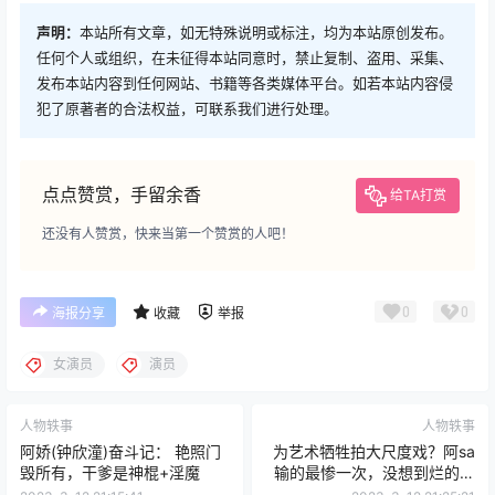
声明：
本站所有文章，如无特殊说明或标注，均为本站原创发布。
任何个人或组织，在未征得本站同意时，禁止复制、盗用、采集、
发布本站内容到任何网站、书籍等各类媒体平台。如若本站内容侵
犯了原著者的合法权益，可联系我们进行处理。
点点赞赏，手留余香
给TA打赏
还没有人赞赏，快来当第一个赞赏的人吧！
0
0
海报分享
收藏
举报
女演员
演员
人物轶事
人物轶事
阿娇(钟欣潼)奋斗记： 艳照门
为艺术牺牲拍大尺度戏？阿sa
毁所有，干爹是神棍+淫魔
输的最惨一次，没想到烂的一
塌糊涂！