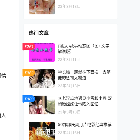
23年3月13日
热门文章
雨后小故事动态图（图+文字
TOP1
解说版）
23年3月11日
学长错一题就往下面插一支笔
TOP2
们情
他的惩罚太霸道
23年3月13日
李老汉瓜地遇见小雪和小丹 双
TOP3
胞胎姐妹让他陷入回忆
23年3月13日
两人
50部邵氏风月片电影经典推荐
23年4月16日