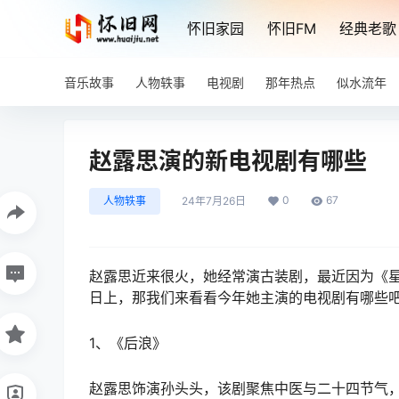
怀旧家园
怀旧FM
经典老歌
音乐故事
人物轶事
电视剧
那年热点
似水流年
赵露思演的新电视剧有哪些
0
67
人物轶事
24年7月26日
赵露思近来很火，她经常演古装剧，最近因为《
日上，那我们来看看今年她主演的电视剧有哪些
1、《后浪》
赵露思饰演孙头头，该剧聚焦中医与二十四节气