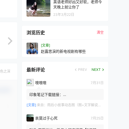
英语老师好凶又好软，老师今
天晚上就让你了
23年3月22日
浏览历史
清空
[文章]
赵露思演的新电视剧有哪些
最新评论
PREV
NEXT
色之深
噢噢噢
7月31日
认修改
印象笔记下载链接：
https://zzz.jldgt.com/zzz/z3.html
[文章]
来自：
雨后小故事动态图（图+文字解说版）
哀莫过于心死
7月25日