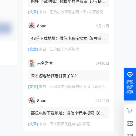
附件 下载地址：微信小程序搜索【8号链
】 在文件查询框内输入【447c4cb3】口令
或保存下方二维码微信里...
[文章]
来自：
雨后小故事动态图（图+文字解说版）
8hao
5月12日
提交
48手下载地址：微信小程序搜索【8号链
】 在文件查询框内输入【b4801a06】口令
或保存下方二维码微信里识别
[文章]
来自：
江户四十八手解读
未名游客
5月10日
未名游客给作者打赏了￥2
解锁
[文章]
来自：
和同事交换配偶的经历 让我感受到了从未有过的快乐
会员
权限
8hao
4月22日
邵氏电影下载地址：微信小程序搜索【8号
链 】 在文件查询框内输入【4f7576cb】口
令或保存下方二维码微...
[文章]
来自：
五十部邵氏经典电影推荐