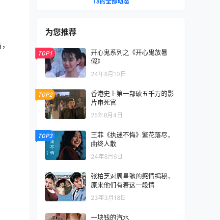
Ta的全部动态
为您推荐
情，
开心鬼系列之《开心鬼放暑
TOP1
假》
24年8月10日
香港史上第一部破五千万的影
TOP2
片审死官
25年8月4日
王菲《执迷不悔》繁花落尽，
TOP3
曲终人散
24年8月6日
张柏芝对周星驰的感情揭秘，
原来他们有着这一段情
23年3月18日
一块钱的汽水