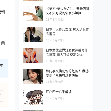
《葵司-葵つかさ》：安静内敛
援朝
又不失可爱的邻家小姐姐
23年3月13日
日本十大步兵女优 10大步兵作
品番号
23年3月22日
，两
日本女优业界短发女神番号作
品推荐 15大顶级短发女优
23年3月13日
本
和同事交换配偶的经历 让我感
受到了从未有过的快乐
24年7月28日
江户四十八手解读
人
23年3月13日