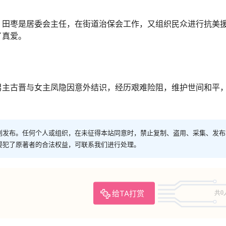
，田枣是居委会主任，在街道治保会工作，又组织民众进行抗美
了真爱。
男主古晋与女主凤隐因意外结识，经历艰难险阻，维护世间和平
创发布。任何个人或组织，在未征得本站同意时，禁止复制、盗用、采集、发布
侵犯了原著者的合法权益，可联系我们进行处理。
给TA打赏
共0