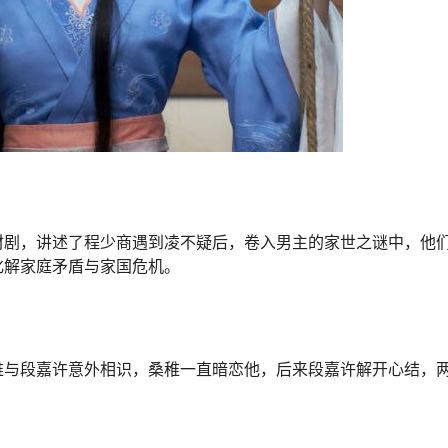
材剧，讲述了程少商遇到凌不疑后，卷入男主的家世之谜中，他
化解家庭矛盾与家国危机。
稚与段嘉许意外相识，桑稚一直暗恋他，后来段嘉许解开心结，