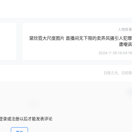
人物轶事
黛欣霓大尺度图片 直播间无下限的卖弄风骚引人犯罪
遭嘲讽
2024-7-26 16:34:16
白昼之光，岂知夜
确
登录或注册以后才能发表评论