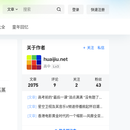
文章
登录
快速注册
大全
童年回忆
关于作者
关注
私信
huaijiu.net
高中
Lv3
文章
评论
关注
粉丝
2075
9
2
43
蒸蒸
[文章]
高考前的“最后一课”泪点满满 “没有题了，
我们只能送你们到这儿”，1400万考生逐鹿2026
[文章]
星空卫视及其音乐V频道停播掀起怀旧潮，
高考！
观众：想念全班讨论火影的日子，谢谢童年玩伴
[文章]
香港电影黄金时代的一个缩影—风靡全亚
洲的香港情色电影
。