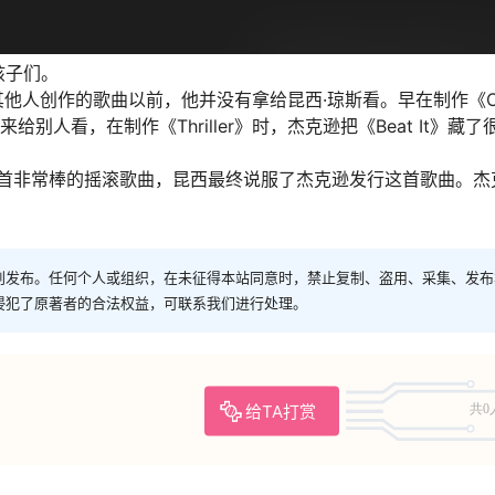
孩子们。
他人创作的歌曲以前，他并没有拿给昆西·琼斯看。早在制作《O
给别人看，在制作《Thriller》时，杰克逊把《Beat It》藏了
需要一首非常棒的摇滚歌曲，昆西最终说服了杰克逊发行这首歌曲。杰
创发布。任何个人或组织，在未征得本站同意时，禁止复制、盗用、采集、发布
侵犯了原著者的合法权益，可联系我们进行处理。
给TA打赏
共0