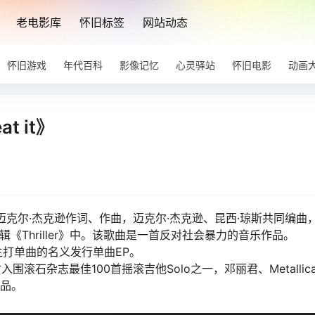
老电影库
怀旧标签
网站动态
怀旧游戏
年代百科
影像记忆
心灵驿站
怀旧电影
动画
 it》
，由迈克尔·杰克逊作词、作曲，迈克尔·杰克逊、昆西·琼斯共同编曲
专辑《Thriller》中。该歌曲是一首反对社会暴力的音乐作品。
主打单曲的名义发行单曲EP。
滚石杂志最佳100首摇滚吉他Solo之一，邓丽君、Metallic
作品。