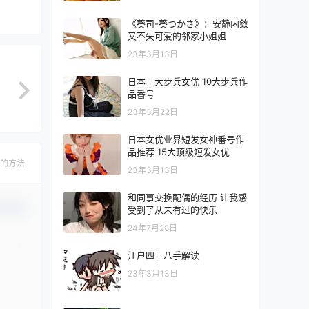
《葵司-葵つかさ》：安静内敛
又不失可爱的邻家小姐姐
23年3月13日
日本十大步兵女优 10大步兵作
品番号
23年3月22日
日本女优业界短发女神番号作
品推荐 15大顶级短发女优
的方法
23年3月13日
和同事交换配偶的经历 让我感
认修改
受到了从未有过的快乐
24年7月28日
江户四十八手解读
23年3月13日