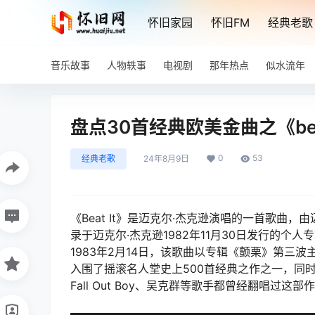
怀旧家园
怀旧FM
经典老歌
音乐故事
人物轶事
电视剧
那年热点
似水流年
盘点30首经典欧美金曲之《beat
0
53
经典老歌
24年8月9日
《Beat It》是迈克尔·杰克逊演唱的一首歌曲
录于迈克尔·杰克逊1982年11月30日发行的个人
1983年2月14日，该歌曲以专辑《颤栗》第三波
入围了摇滚名人堂史上500首经典之作之一，同时入围
Fall Out Boy、吴克群等歌手都曾经翻唱过这部