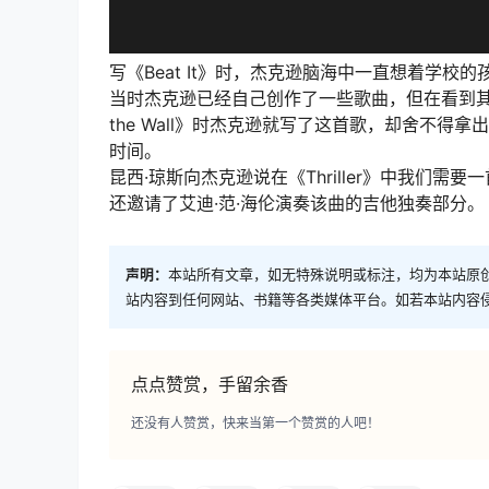
写《Beat It》时，杰克逊脑海中一直想着学校的
当时杰克逊已经自己创作了一些歌曲，但在看到其
the Wall》时杰克逊就写了这首歌，却舍不得拿出来
时间。
昆西·琼斯向杰克逊说在《Thriller》中我们
还邀请了艾迪·范·海伦演奏该曲的吉他独奏部分。
声明：
本站所有文章，如无特殊说明或标注，均为本站原
站内容到任何网站、书籍等各类媒体平台。如若本站内容
点点赞赏，手留余香
还没有人赞赏，快来当第一个赞赏的人吧！