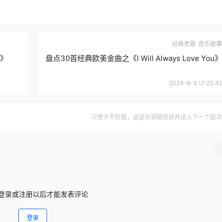
经典老歌
音乐故事
w》
盘点30首经典欧美金曲之《I Will Always Love You》
2024-8-9 17:23:41
习惯于不舒服，这是你突破现状并进入下一个层次
确
登录或注册以后才能发表评论
登录