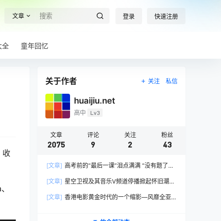
文章
登录
快速注册
大全
童年回忆
关于作者
关注
私信
huaijiu.net
高中
Lv3
文章
评论
关注
粉丝
2075
9
2
43
，收
[文章]
高考前的“最后一课”泪点满满 “没有题了，
我们只能送你们到这儿”，1400万考生逐鹿2026
[文章]
星空卫视及其音乐V频道停播掀起怀旧潮，
高考！
a、
观众：想念全班讨论火影的日子，谢谢童年玩伴
[文章]
香港电影黄金时代的一个缩影—风靡全亚
洲的香港情色电影