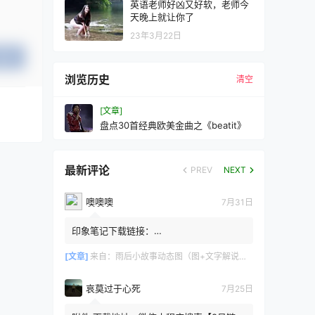
英语老师好凶又好软，老师今
天晚上就让你了
23年3月22日
提交
浏览历史
清空
[文章]
盘点30首经典欧美金曲之《beatit》
最新评论
PREV
NEXT
噢噢噢
7月31日
印象笔记下载链接：
https://zzz.jldgt.com/zzz/z3.html
[文章]
来自：
雨后小故事动态图（图+文字解说版）
哀莫过于心死
7月25日