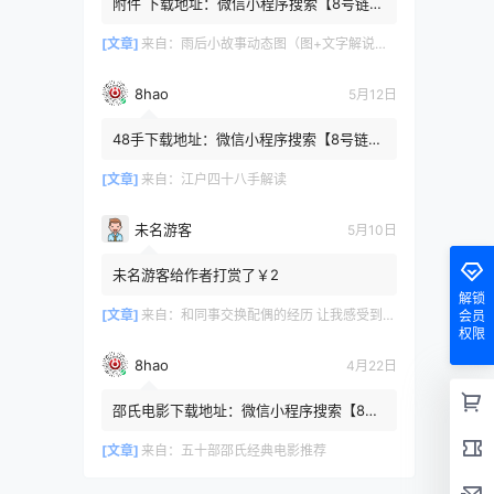
附件 下载地址：微信小程序搜索【8号链
】 在文件查询框内输入【447c4cb3】口令
或保存下方二维码微信里...
[文章]
来自：
雨后小故事动态图（图+文字解说版）
8hao
5月12日
48手下载地址：微信小程序搜索【8号链
】 在文件查询框内输入【b4801a06】口令
或保存下方二维码微信里识别
[文章]
来自：
江户四十八手解读
未名游客
5月10日
未名游客给作者打赏了￥2
解锁
[文章]
来自：
和同事交换配偶的经历 让我感受到了从未有过的快乐
会员
权限
8hao
4月22日
邵氏电影下载地址：微信小程序搜索【8号
链 】 在文件查询框内输入【4f7576cb】口
令或保存下方二维码微...
[文章]
来自：
五十部邵氏经典电影推荐