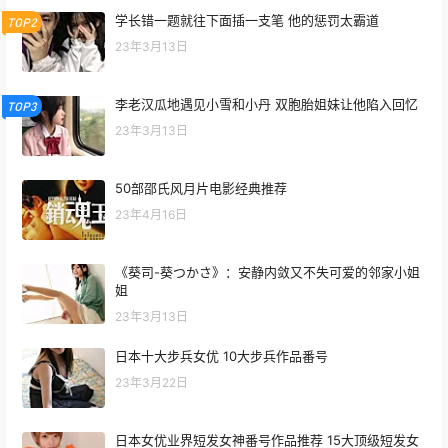
学长错一题就往下面插一支笔 他的惩罚太霸道
TOP2
23年3月13日
李老汉瓜地遇见小雪和小丹 双胞胎姐妹让他陷入回忆
TOP3
23年3月13日
50部邵氏风月片电影经典推荐
23年4月16日
《葵司-葵つかさ》：安静内敛又不失可爱的邻家小姐
姐
23年3月13日
日本十大步兵女优 10大步兵作品番号
23年3月22日
日本女优业界短发女神番号作品推荐 15大顶级短发女