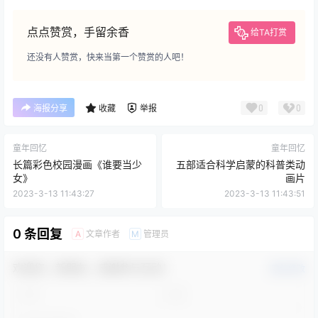
点点赞赏，手留余香
给TA打赏
还没有人赞赏，快来当第一个赞赏的人吧！
0
0
海报分享
收藏
举报
童年回忆
童年回忆
长篇彩色校园漫画《谁要当少
五部适合科学启蒙的科普类动
女》
画片
2023-3-13 11:43:27
2023-3-13 11:43:51
0 条回复
文章作者
管理员
A
M
欢迎您，新朋友，感谢参与互动！
确认修改