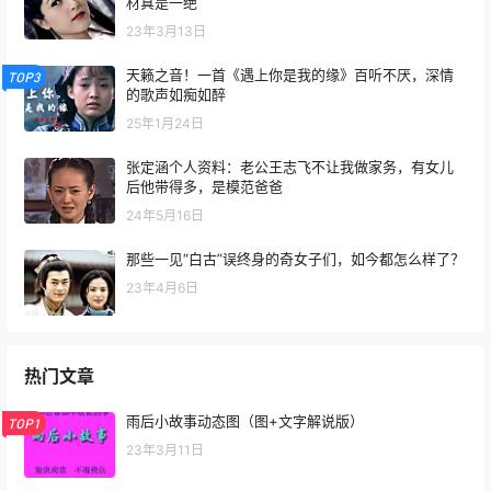
材真是一绝
23年3月13日
天籁之音！一首《遇上你是我的缘》百听不厌，深情
TOP3
的歌声如痴如醉
25年1月24日
张定涵个人资料：老公王志飞不让我做家务，有女儿
后他带得多，是模范爸爸
24年5月16日
那些一见“白古”误终身的奇女子们，如今都怎么样了？
23年4月6日
热门文章
雨后小故事动态图（图+文字解说版）
TOP1
23年3月11日