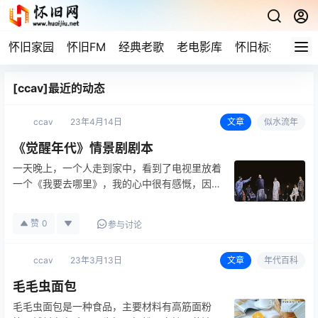
怀旧家园
怀旧FM
经典老歌
老电影库
怀旧标签
网站
[ccav]最近的动态
ccav
23年4月14日
文章
似水流年
《觉醒年代》情景剧剧本
一天晚上，一个人走到家中，看到了电视里放着
一个《我要去哪里》，我的心中很有感慨，因为
那时候是我们的中国，是我们中国人的骄傲。觉
醒年代剧本1000字(4篇) 我看见我们的中国人在
赞
0
参与讨论
外面的时候，我想他们是不会去外面的吧? 我看
着我们的东西，我想他…
ccav
23年3月13日
文章
年代百科
毛毛虫面包
毛毛虫面包是一种食品，主要材料有高筋面粉