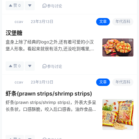
诸多辟邪习俗当中，以五色丝线系臂…
赞
0
参与讨论
ccav
23年3月13日
文章
年代百科
汉堡糖
盒身上除了经典的logo之外,还有着可爱的小汉
堡人形象。看起来就很有活力,还没吃到嘴里,就
已经跟着一起开心起来了。每一块糖都有独立的
小包装,平时吃的时候也很方便。
赞
0
参与讨论
ccav
23年3月13日
文章
年代百科
虾条(prawn strips/shrimp strips)
虾条(prawn strips/shrimp strips)，外表大多呈
长条状，口感酥脆，咬入后口感香。油炸食品，
多为零食。用料主要包括虾、玉米粒、两小块肥
肉、面包糠、盐、糖、生粉以及料酒。 由
于虾条主要调味品是味精，膨化食品食用过多
会…