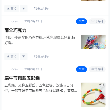
赞
0
参与讨论
ccav
23年3月13日
文章
年代百科
雨伞巧克力
形如小小雨伞的巧克力糖,用彩色玻璃纸包着,特
好看。
赞
0
参与讨论
ccav
23年3月13日
文章
年代百科
端午节佩戴五彩绳
五彩绳，又称五彩丝、五色丝等，汉族节日习
俗，一般在端午节佩戴五色丝线以辟邪 ，兼有
祈福纳吉的美好寓意。五彩绳源于我国古代的五
行观念演变而来。端午节天地纯阳正气极盛，借
助天地纯阳正气辟阴邪是端午节的重要习俗，在