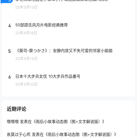
23年3月13日
4
50部邵氏风月片电影经典推荐
23年4月16日
5
《葵司-葵つかさ》：安静内敛又不失可爱的邻家小姐姐
23年3月13日
6
日本十大步兵女优 10大步兵作品番号
23年3月22日
近期评论
噢噢噢
发表在《
雨后小故事动态图（图+文字解说版）
》
哀莫过于心死
发表在《
雨后小故事动态图（图+文字解说版）
》