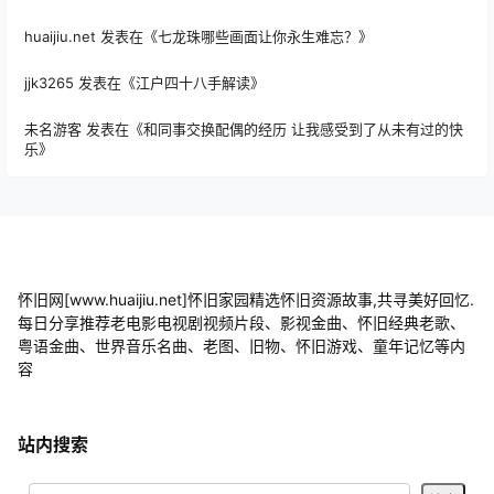
huaijiu.net
发表在《
七龙珠哪些画面让你永生难忘？
》
jjk3265
发表在《
江户四十八手解读
》
未名游客
发表在《
和同事交换配偶的经历 让我感受到了从未有过的快
乐
》
怀旧网[www.huaijiu.net]怀旧家园精选怀旧资源故事,共寻美好回忆.
每日分享推荐老电影电视剧视频片段、影视金曲、怀旧经典老歌、
粤语金曲、世界音乐名曲、老图、旧物、怀旧游戏、童年记忆等内
容
站内搜索