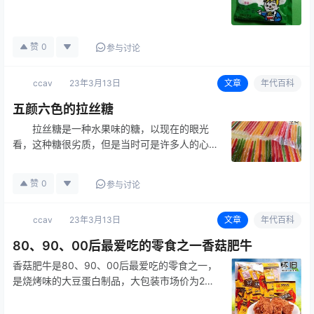
型民营食品工业企业。 20年前吃的一种方
便面”七宝一丁”，记得是绿色的袋子，好像上面
印着一个卡通人，是当时最贵…
赞
0
参与讨论
ccav
23年3月13日
文章
年代百科
五颜六色的拉丝糖
拉丝糖是一种水果味的糖，以现在的眼光
看，这种糖很劣质，但是当时可是许多人的心头
宝。这种糖五颜六色的，添加了很多色素，还有
很多的胶，保证它能拉丝，放到现在是不会有人
赞
0
参与讨论
买的，但它确实是一代人的童年回忆了。
ccav
23年3月13日
文章
年代百科
80、90、00后最爱吃的零食之一香菇肥牛
香菇肥牛是80、90、00后最爱吃的零食之一，
是烧烤味的大豆蛋白制品，大包装市场价为2元
一包。也有小包装的，5角钱20克的。