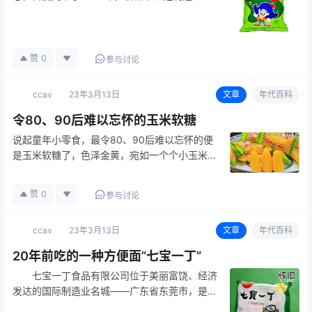
位于台北的制药公司的转型产品，其消费者年龄
层设定为儿童。在此设定下，乖乖的包装封面上
的代言漫画人物，构图蓝图来。 今乖乖仍
为台湾知名零食，…
赞
0
参与讨论
ccav
23年3月13日
文章
年代百科
令80、90后难以忘怀的玉米软糖
说起童年小零食，最令80、90后难以忘怀的便
是玉米软糖了，色泽金黄，宛如一个个小玉米，
外形实在萌趣，浓浓的玉米香甜让人沉醉不已，
QQ弹弹，一口一个，回味无穷。
赞
0
参与讨论
ccav
23年3月13日
文章
年代百科
20年前吃的一种方便面”七宝一丁”
七宝一丁食品有限公司位于美丽富饶、经济
发达的国际制造业名城——广东省东莞市，是一
家集研究开发、生产制造和市场销售于一体的大