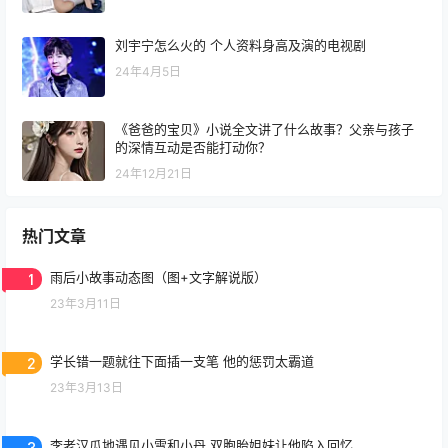
刘宇宁怎么火的 个人资料身高及演的电视剧
24年4月5日
《爸爸的宝贝》小说全文讲了什么故事？父亲与孩子
的深情互动是否能打动你？
24年12月21日
热门文章
1
雨后小故事动态图（图+文字解说版）
23年3月11日
2
学长错一题就往下面插一支笔 他的惩罚太霸道
23年3月13日
3
李老汉瓜地遇见小雪和小丹 双胞胎姐妹让他陷入回忆