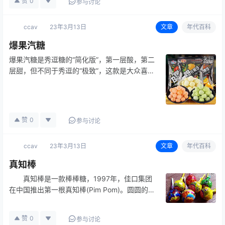
赞
0
参与讨论
ccav
23年3月13日
文章
年代百科
爆果汽糖
爆果汽糖是秀逗糖的“简化版”，第一层酸，第二
层甜，但不同于秀逗的“极致”，这款是大众喜爱
的酸甜程度。味如其名，“爆果汽”，吃到第三层
可以感受到“释放出来的果味汽水”，就像把冒泡
的汽水含在嘴里一样，味道很是特别。
赞
0
参与讨论
ccav
23年3月13日
文章
年代百科
真知棒
真知棒是一款棒棒糖，1997年，佳口集团
在中国推出第一根真知棒(Pim Pom)。圆圆的糖
球，一根小棒，可爱的造型，“真知棒”棒棒糖以
她独特的造型和多种好滋味吸引着小朋友们。
赞
0
参与讨论
真知棒：凭借口味制胜 1997年，佳口