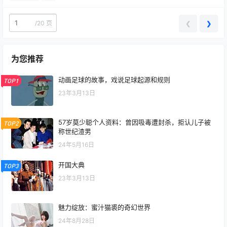
集团在中国推出…
/
20 页
❮
❯
为您推荐
动画足球的故事，戏说足球起源和规则
TOP1
23年3月13日
57岁莫少聪个人资料：曾因吸毒遭封杀，拒认儿子被
TOP2
称世纪渣男
24年5月16日
开国大典
TOP3
23年3月13日
魅力绽放：蜜汁猫裘的奇幻世界
24年8月28日