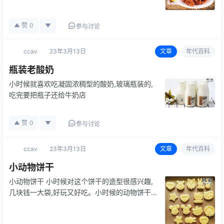
赞
0
参与讨论
ccav
23年3月13日
文章
年代百科
瓶装老酸奶
小时候就喜欢吃凝固浓稠型的酸奶,玻璃瓶装的,
吃完要把瓶子还给牛奶店
赞
0
参与讨论
ccav
23年3月13日
文章
年代百科
小动物饼干
小动物饼干 小时候对这个饼干的造型很感兴趣,
几块钱一大袋,好玩又好吃。小时候的动物饼干,
虽然造型不多,但是个个经典,很有中国国画的画
风!