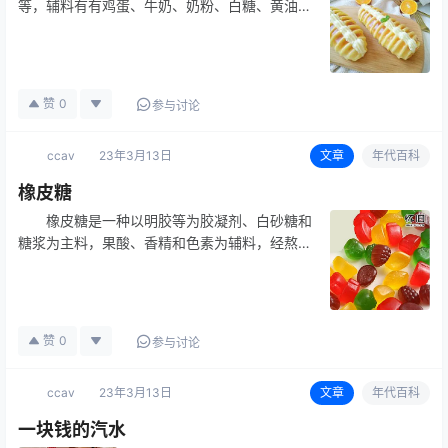
等，辅料有有鸡蛋、牛奶、奶粉、白糖、黄油、
食盐等，口味偏甜，适合于大众，是一种面包。
赞
0
参与讨论
ccav
23年3月13日
文章
年代百科
橡皮糖
橡皮糖是一种以明胶等为胶凝剂、白砂糖和
糖浆为主料，果酸、香精和色素为辅料，经熬煮
调配成富有弹性凝胶糖果，也是一种多形多味的
糖果。 橡皮糖外观晶莹剔透，组织富有韧
性的糖果，嚼在嘴里很有韧性。
赞
0
参与讨论
ccav
23年3月13日
文章
年代百科
一块钱的汽水