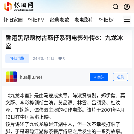
怀旧家园
怀旧FM
经典老歌
老电影库
怀旧标签
网站
香港黑帮题材古惑仔系列电影外传6：九龙冰
室
0
怀旧电影
24年8月14日
huaijiu.net
关注
私信
《九龙冰室》是由马楚成执导，陈淑贤编剧，郑伊健、莫
文蔚、李彩桦领衔主演，黄品源、林雪、吕颂贤、杜汶
泽、车婉婉、谭伟豪主演的动作电影。该片于2001年4月
12日在中国香港上映。
该片讲述了九纹龙原是江湖中人，但一次不幸被打跛了
脚，于是退隐江湖做茶餐厅侍应之后发生的一系列故事。