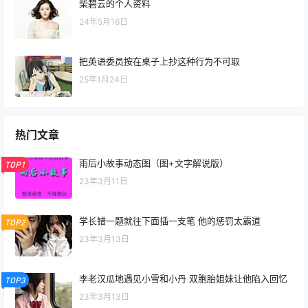
柴碧云的个人资料
24年5月16日
把英语委员按在桌子上抄这种行为不可取
25年1月24日
热门文章
雨后小故事动态图（图+文字解说版）
TOP1
23年3月11日
学长错一题就往下面插一支笔 他的惩罚太霸道
TOP2
23年3月13日
李老汉瓜地遇见小雪和小丹 双胞胎姐妹让他陷入回忆
TOP3
23年3月13日