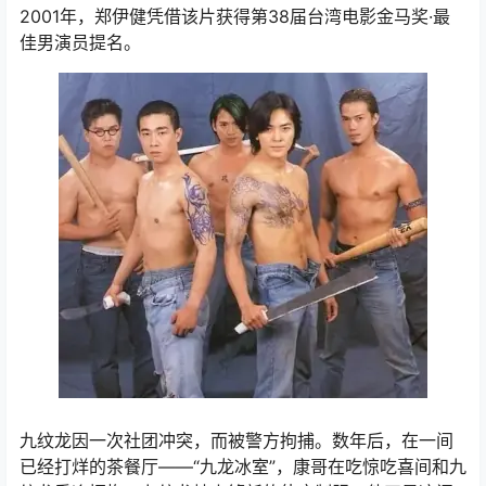
2001年，郑伊健凭借该片获得第38届台湾电影金马奖·最
佳男演员提名。
九纹龙因一次社团冲突，而被警方拘捕。数年后，在一间
已经打烊的茶餐厅——“九龙冰室”，康哥在吃惊吃喜间和九