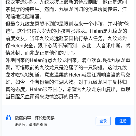
纹龙重逢拥抱。九纹龙披上簇新的侍应制服，他正是这间
茶餐厅的侍应生。然而，九纹龙回归的消息瞬间传遍，江
湖暗地泛起暗涌。
但最令九纹龙意想不到的是眼前走来一个小孩，并叫他“爸
爸”。这个只得六岁大的小孩叫张兆龙。Helen是九纹龙的
前度女友，当年九纹龙远赴泰国执行杀人任务，九纹龙为
保Helen安全，狠下心肠不辞而别，从此二人音讯中断，感
情冰封，而兆龙正是他们的儿子。
外地回来的Helen得悉九纹龙回来，满心欢喜地找九纹龙重
聚，可惜眼前的九纹龙只是沦落了的一只狗雄，这时九纹
龙才吃惊地知道，意态温柔的Helen就是江湖响当当的马交
虹，如今一个有份量的江湖人物。对于九纹龙甘于反朴归
真的态度，Helen很不甘心，希望为九纹龙东山复出，重现
当日腥风血雨得来激情澎湃的日子。
隐藏内容，评论后阅读
登录
注册
评论后，请刷新页面