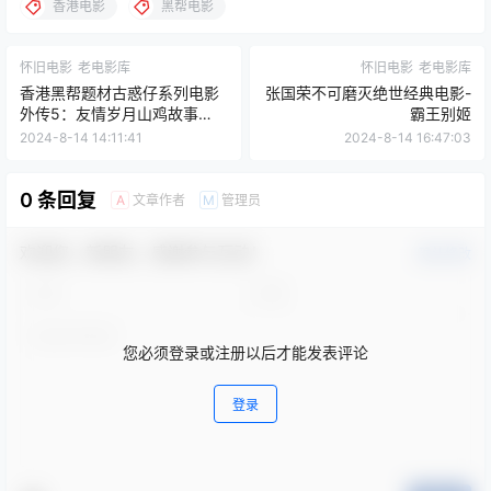
香港电影
黑帮电影
怀旧电影
老电影库
怀旧电影
老电影库
香港黑帮题材古惑仔系列电影
张国荣不可磨灭绝世经典电影-
外传5：友情岁月山鸡故事
霸王别姬
（台译：燃情岁月）
2024-8-14 14:11:41
2024-8-14 16:47:03
0 条回复
文章作者
管理员
A
M
欢迎您，新朋友，感谢参与互动！
确认修改
您必须登录或注册以后才能发表评论
登录