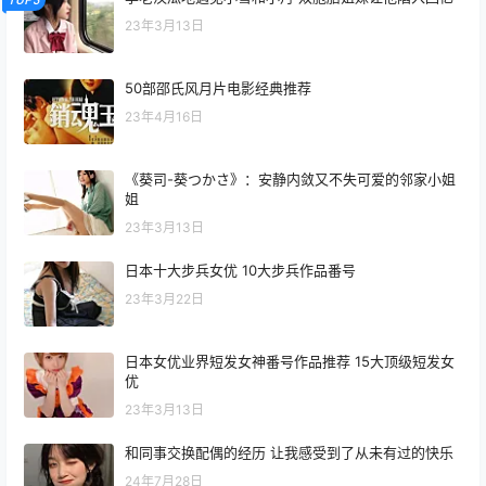
23年3月13日
50部邵氏风月片电影经典推荐
23年4月16日
《葵司-葵つかさ》：安静内敛又不失可爱的邻家小姐
姐
23年3月13日
日本十大步兵女优 10大步兵作品番号
23年3月22日
日本女优业界短发女神番号作品推荐 15大顶级短发女
优
23年3月13日
和同事交换配偶的经历 让我感受到了从未有过的快乐
24年7月28日