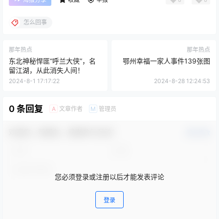
怎么回事
那年热点
那年热点
东北神秘悍匪“呼兰大侠”，名
鄂州幸福一家人事件139张图
留江湖，从此消失人间！
2024-8-1 17:17:22
2024-8-28 12:24:53
0 条回复
文章作者
管理员
A
M
欢迎您，新朋友，感谢参与互动！
确认修改
您必须登录或注册以后才能发表评论
登录