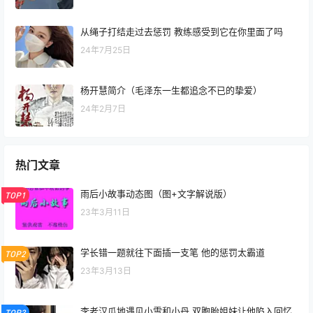
从绳子打结走过去惩罚 教练感受到它在你里面了吗
24年7月25日
杨开慧简介（毛泽东一生都追念不已的挚爱）
24年2月7日
热门文章
雨后小故事动态图（图+文字解说版）
TOP1
23年3月11日
学长错一题就往下面插一支笔 他的惩罚太霸道
TOP2
23年3月13日
李老汉瓜地遇见小雪和小丹 双胞胎姐妹让他陷入回忆
TOP3