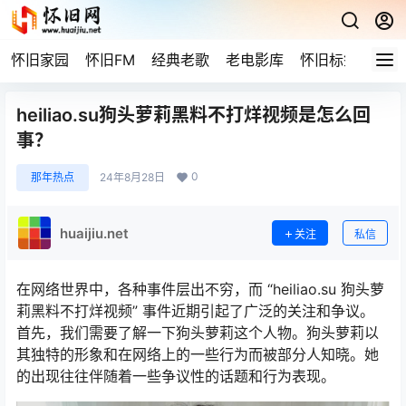
怀旧家园
怀旧FM
经典老歌
老电影库
怀旧标签
网站
heiliao.su狗头萝莉黑料不打烊视频是怎么回
事？
0
那年热点
24年8月28日
huaijiu.net
关注
私信
在网络世界中，各种事件层出不穷，而 “heiliao.su 狗头萝
莉黑料不打烊视频” 事件近期引起了广泛的关注和争议。
首先，我们需要了解一下狗头萝莉这个人物。狗头萝莉以
其独特的形象和在网络上的一些行为而被部分人知晓。她
的出现往往伴随着一些争议性的话题和行为表现。