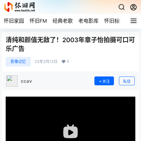
怀旧家园
怀旧FM
经典老歌
老电影库
怀旧标签
网站
清纯和颜值无敌了！2003年章子怡拍摄可口可
乐广告
0
影像记忆
23年3月13日
ccav
关注
私信