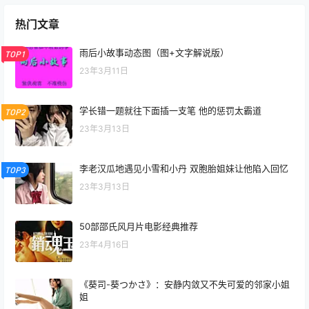
热门文章
雨后小故事动态图（图+文字解说版）
TOP1
23年3月11日
学长错一题就往下面插一支笔 他的惩罚太霸道
TOP2
23年3月13日
李老汉瓜地遇见小雪和小丹 双胞胎姐妹让他陷入回忆
TOP3
23年3月13日
50部邵氏风月片电影经典推荐
23年4月16日
《葵司-葵つかさ》：安静内敛又不失可爱的邻家小姐
姐