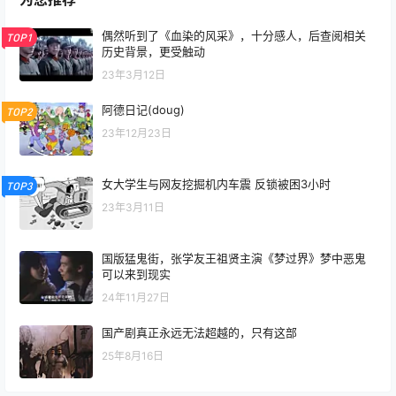
偶然听到了《血染的风采》，十分感人，后查阅相关
TOP1
历史背景，更受触动
23年3月12日
阿德日记(doug)
TOP2
23年12月23日
女大学生与网友挖掘机内车震 反锁被困3小时
TOP3
23年3月11日
国版猛鬼街，张学友王祖贤主演《梦过界》梦中恶鬼
可以来到现实
24年11月27日
国产剧真正永远无法超越的，只有这部
25年8月16日