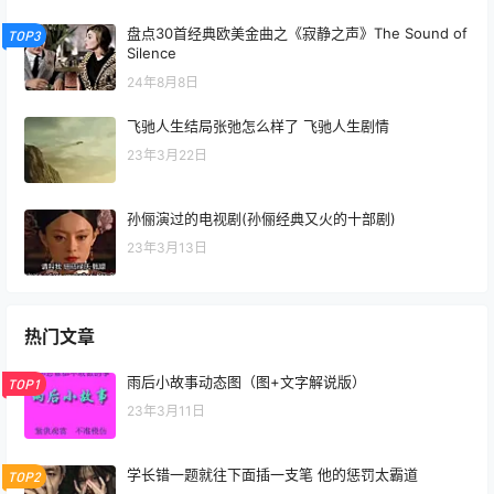
盘点30首经典欧美金曲之《寂静之声》The Sound of
TOP3
Silence
24年8月8日
飞驰人生结局张弛怎么样了 飞驰人生剧情
23年3月22日
孙俪演过的电视剧(孙俪经典又火的十部剧)
23年3月13日
热门文章
雨后小故事动态图（图+文字解说版）
TOP1
23年3月11日
学长错一题就往下面插一支笔 他的惩罚太霸道
TOP2