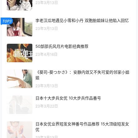
23年3月13日
李老汉瓜地遇见小雪和小丹 双胞胎姐妹让他陷入回忆
TOP3
23年3月13日
50部邵氏风月片电影经典推荐
23年4月16日
《葵司-葵つかさ》：安静内敛又不失可爱的邻家小姐
姐
23年3月13日
日本十大步兵女优 10大步兵作品番号
23年3月22日
日本女优业界短发女神番号作品推荐 15大顶级短发女
优
23年3月13日