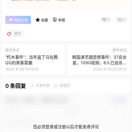
0
0
海报分享
收藏
举报
事件
那年热点
那年热点
“朽木事件”：当年盗了马化腾
韩国演艺圈悲惨事件：37名女
QQ的黑客菜霸
星，109G视频，8人已自杀身
亡
2024-8-29 16:15:53
2024-9-16 22:48:13
0 条回复
文章作者
管理员
A
M
欢迎您，新朋友，感谢参与互动！
确认修改
您必须登录或注册以后才能发表评论