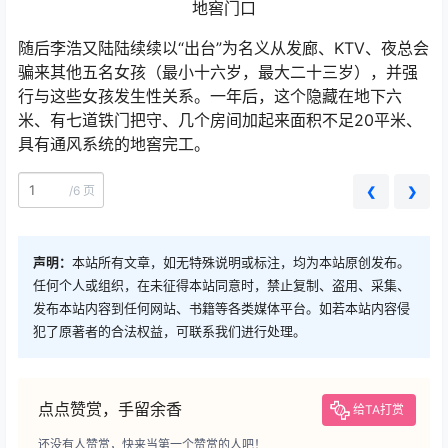
地窖门口
​随后李浩又陆陆续续以“出台”为名义从发廊、KTV、夜总会
骗来其他五名女孩（最小十六岁，最大二十三岁），并强
行与这些女孩发生性关系。一年后，这个隐藏在地下六
米、有七道铁门把守、几个房间加起来面积不足20平米、
具有通风系统的地窖完工。
/
6 页
❮
❯
声明：
本站所有文章，如无特殊说明或标注，均为本站原创发布。
任何个人或组织，在未征得本站同意时，禁止复制、盗用、采集、
发布本站内容到任何网站、书籍等各类媒体平台。如若本站内容侵
犯了原著者的合法权益，可联系我们进行处理。
点点赞赏，手留余香
给TA打赏
还没有人赞赏，快来当第一个赞赏的人吧！