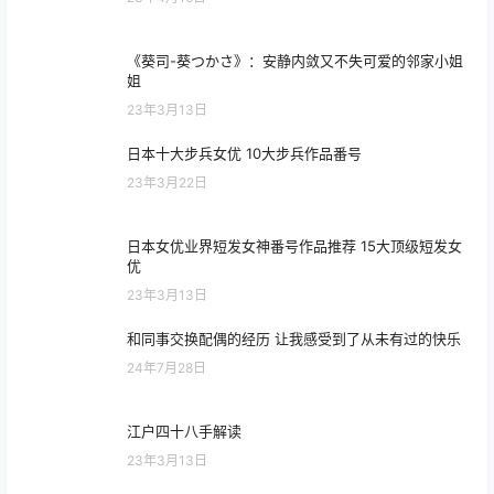
《葵司-葵つかさ》：安静内敛又不失可爱的邻家小姐
姐
23年3月13日
日本十大步兵女优 10大步兵作品番号
23年3月22日
日本女优业界短发女神番号作品推荐 15大顶级短发女
优
23年3月13日
和同事交换配偶的经历 让我感受到了从未有过的快乐
24年7月28日
江户四十八手解读
23年3月13日