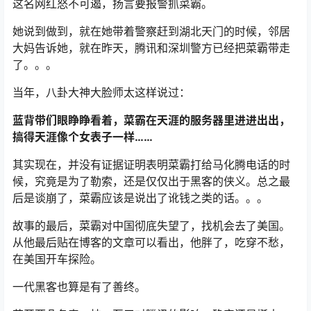
这名网红怒不可遏，扬言要报警抓菜霸。
她说到做到，就在她带着警察赶到湖北天门的时候，邻居
大妈告诉她，就在昨天，腾讯和深圳警方已经把菜霸带走
了。。。
当年，八卦大神大脸师太这样说过：
蓝背带们眼睁睁看着，菜霸在天涯的服务器里进进出出，
搞得天涯像个女表子一样……
其实现在，并没有证据证明表明菜霸打给马化腾电话的时
候，究竟是为了勒索，还是仅仅出于黑客的侠义。总之最
后是谈崩了，菜霸应该是说出了讹钱之类的话。。。
故事的最后，菜霸对中国彻底失望了，找机会去了美国。
从他最后贴在博客的文章可以看出，他胖了，吃穿不愁，
在美国开车探险。
一代黑客也算是有了善终。