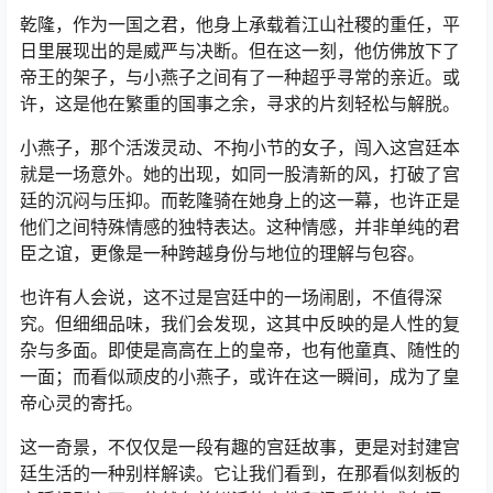
乾隆，作为一国之君，他身上承载着江山社稷的重任，平
日里展现出的是威严与决断。但在这一刻，他仿佛放下了
帝王的架子，与小燕子之间有了一种超乎寻常的亲近。或
许，这是他在繁重的国事之余，寻求的片刻轻松与解脱。
小燕子，那个活泼灵动、不拘小节的女子，闯入这宫廷本
就是一场意外。她的出现，如同一股清新的风，打破了宫
廷的沉闷与压抑。而乾隆骑在她身上的这一幕，也许正是
他们之间特殊情感的独特表达。这种情感，并非单纯的君
臣之谊，更像是一种跨越身份与地位的理解与包容。
也许有人会说，这不过是宫廷中的一场闹剧，不值得深
究。但细细品味，我们会发现，这其中反映的是人性的复
杂与多面。即使是高高在上的皇帝，也有他童真、随性的
一面；而看似顽皮的小燕子，或许在这一瞬间，成为了皇
帝心灵的寄托。
这一奇景，不仅仅是一段有趣的宫廷故事，更是对封建宫
廷生活的一种别样解读。它让我们看到，在那看似刻板的