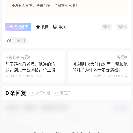
还没有人赞赏，快来当第一个赞赏的人吧！
0
0
海报分享
收藏
举报
电视剧
人物轶事
电视剧
电视剧
除了游本昌老师，他演的济
电视剧《大时代》里丁蟹和他
公，别具一番风格，举止谈足
的儿子为什么一定要跳楼， 跑
间，领悟了济公的又一面
路是否可行?
2024-12-21 12:25:48
2025-1-24 23:24:57
0 条回复
文章作者
管理员
A
M
欢迎您，新朋友，感谢参与互动！
确认修改