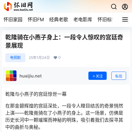
怀旧家园
怀旧FM
经典老歌
老电影库
怀旧标签
网站
乾隆骑在小燕子身上：一段令人惊叹的宫廷奇
景展现
0
电视剧
25年1月24日
huaijiu.net
关注
私信
乾隆与小燕子的宫廷惊世一幕
在那金碧辉煌的宫廷深处，一段令人瞠目结舌的奇景悄然
上演——乾隆竟骑在了小燕子的身上。这一场景，仿佛是
历史长河中一颗璀璨而神秘的明珠，吸引着我们去探寻其
中的曲折与奥秘。