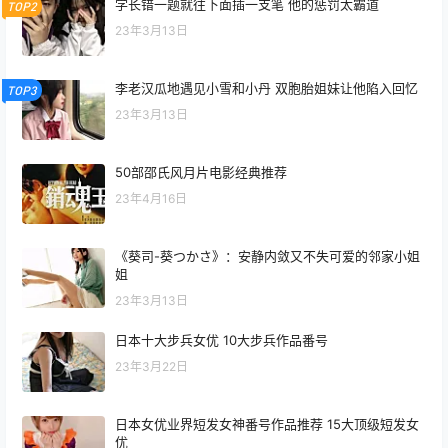
学长错一题就往下面插一支笔 他的惩罚太霸道
TOP2
23年3月13日
李老汉瓜地遇见小雪和小丹 双胞胎姐妹让他陷入回忆
TOP3
23年3月13日
50部邵氏风月片电影经典推荐
23年4月16日
《葵司-葵つかさ》：安静内敛又不失可爱的邻家小姐
姐
23年3月13日
日本十大步兵女优 10大步兵作品番号
23年3月22日
日本女优业界短发女神番号作品推荐 15大顶级短发女
优