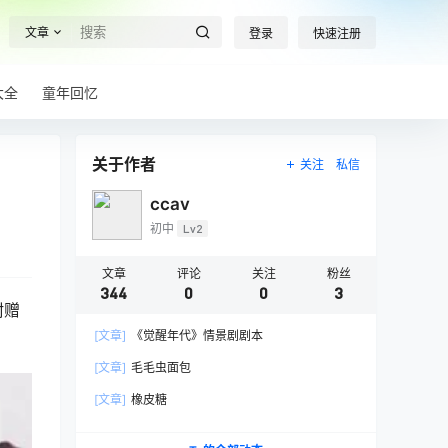
文章
登录
快速注册
大全
童年回忆
关于作者
关注
私信
ccav
初中
Lv2
文章
评论
关注
粉丝
344
0
0
3
附赠
[文章]
《觉醒年代》情景剧剧本
[文章]
毛毛虫面包
[文章]
橡皮糖