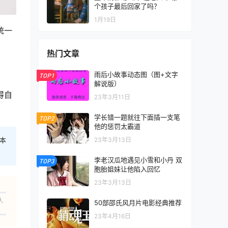
个孩子最后回家了吗？
1月19日
统一
热门文章
雨后小故事动态图（图+文字
TOP1
解说版）
得自
23年3月11日
学长错一题就往下面插一支笔
TOP2
他的惩罚太霸道
23年3月13日
本
李老汉瓜地遇见小雪和小丹 双
TOP3
胞胎姐妹让他陷入回忆
23年3月13日
人
50部邵氏风月片电影经典推荐
23年4月16日