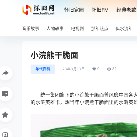
怀旧家园
怀旧FM
经典老歌
音乐故事
人物轶事
电视剧
那年热点
似水流年
小浣熊干脆面
0
82
年代百科
23年3月13日
统一集团旗下的小浣熊干脆面曾风靡中国各大
的水浒英雄卡，想当年小浣熊干脆面里的水浒英雄