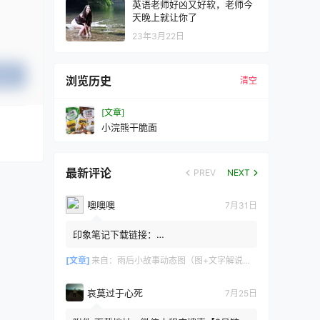
英语老师好凶又好软，老师今
天晚上就让你了
23年3月22日
提交
浏览历史
清空
[文章]
小浣熊干脆面
最新评论
PREV
NEXT
噢噢噢
7月31日
印象笔记下载链接：
https://zzz.jldgt.com/zzz/z3.html
[文章]
来自：
雨后小故事动态图（图+文字解说版）
哀莫过于心死
7月25日