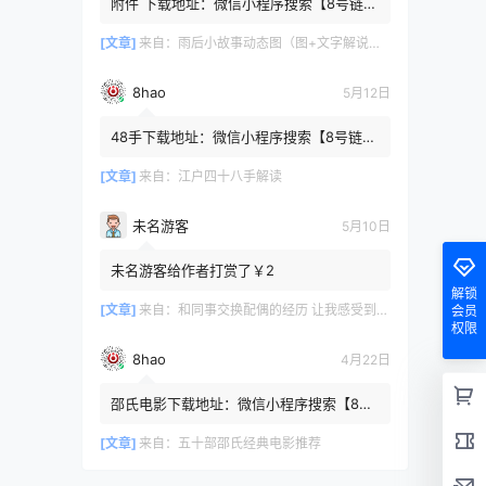
附件 下载地址：微信小程序搜索【8号链
】 在文件查询框内输入【447c4cb3】口令
或保存下方二维码微信里...
[文章]
来自：
雨后小故事动态图（图+文字解说版）
8hao
5月12日
48手下载地址：微信小程序搜索【8号链
】 在文件查询框内输入【b4801a06】口令
或保存下方二维码微信里识别
[文章]
来自：
江户四十八手解读
未名游客
5月10日
未名游客给作者打赏了￥2
解锁
[文章]
来自：
和同事交换配偶的经历 让我感受到了从未有过的快乐
会员
权限
8hao
4月22日
邵氏电影下载地址：微信小程序搜索【8号
链 】 在文件查询框内输入【4f7576cb】口
令或保存下方二维码微...
[文章]
来自：
五十部邵氏经典电影推荐