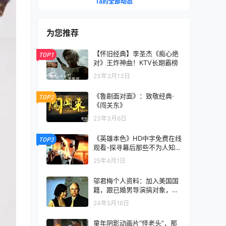
Ta的全部动态
为您推荐
【怀旧经典】李圣杰《痴心绝
TOP1
对》王炸神曲！KTV长期霸榜
23年3月13日
《鲁剧面对面》：致敬经典·
TOP2
《闯关东》
23年3月6日
《英雄本色》HD中字免费在线
TOP3
观看-探寻幕后那些不为人知的
故事
25年4月1日
邬君梅个人资料：加入美国国
籍，跟已婚男导演搞对象，结
果9次要不上孩子
24年5月16日
童年阴影动画片“怪老头”，那