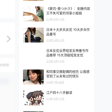
《葵司-葵つかさ》：安静内敛
又不失可爱的邻家小姐姐
23年3月13日
日本十大步兵女优 10大步兵作
品番号
23年3月22日
日本女优业界短发女神番号作
品推荐 15大顶级短发女优
23年3月13日
的愤怒
和同事交换配偶的经历 让我感
受到了从未有过的快乐
认修改
24年7月28日
江户四十八手解读
23年3月13日