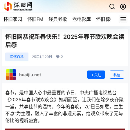
怀旧家园
怀旧FM
经典老歌
老电影库
怀旧标签
网站
怀旧网恭祝新春快乐！2025年春节联欢晚会读
后感
0
年代百科
25年1月29日
huaijiu.net
关注
私信
春节，是中国人心中最重要的节日，中央广播电视总台
《2025年春节联欢晚会》如期而至，让我们在除夕夜齐聚
一堂，共享佳节的温情。今年的春晚，以“巳巳如意，生生
不息”为主题，融入了丰富的非遗元素，给观众带来了无与
伦比的视听盛宴。