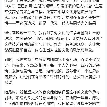
在观看了春晚之后，我心中的感动难以言表。尤其是节目
中对于“巳巳如意”主题的阐释，引发了我的思考。这个主题
不仅寓意着如意与幸福，还有着中华文化源远流长的传
承。这让我想起了自古以来，中华儿女都在追求的美好生
活——而这份追求，正是一代又一代人共同努力的结果。
通过春晚这一平台，我看到了对文化的传承与创新并重的
理念，尤其是在“非遗”元素的巧妙运用，让更多人认识到了
这些技艺背后的故事与匠心。作为一名普通观众，这让我
深感振奋和自豪，内心生出对祖国文化的敬畏与热爱。
同时，我也被节目中展现的团圆氛围所打动。春晚不仅仅
是一场演出，它深深根植于每一个人的心中，载着的是亲
情、友情与爱情。它是一道年夜饭，滋养着每一个在异乡
的游子，让他们在春节这个特殊的时刻，感受到归属感和
希望。
结尾时，我希望未来的春晚能继续保留这样的文化传承与
创新，带给观众更多的感动与惊喜。在新的一年里，愿每
个人都能像春晚所传递的那样，心怀希望，迎接美好的生