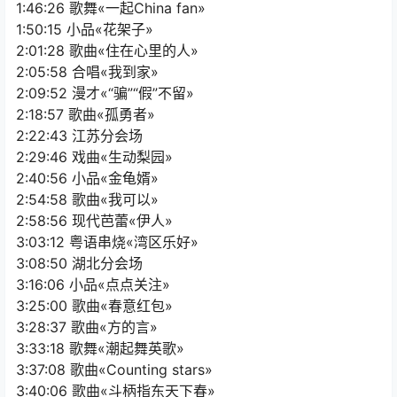
1:46:26 歌舞«一起China fan»
1:50:15 小品«花架子»
2:01:28 歌曲«住在心里的人»
2:05:58 合唱«我到家»
2:09:52 漫才«“骗”“假”不留»
2:18:57 歌曲«孤勇者»
2:22:43 江苏分会场
2:29:46 戏曲«生动梨园»
2:40:56 小品«金龟婿»
2:54:58 歌曲«我可以»
2:58:56 现代芭蕾«伊人»
3:03:12 粤语串烧«湾区乐好»
3:08:50 湖北分会场
3:16:06 小品«点点关注»
3:25:00 歌曲«春意红包»
3:28:37 歌曲«方的言»
3:33:18 歌舞«潮起舞英歌»
3:37:08 歌曲«Counting stars»
3:40:06 歌曲«斗柄指东天下春»