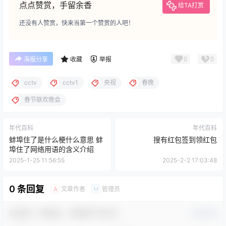
点点赞赏，手留余香
给TA打赏
还没有人赞赏，快来当第一个赞赏的人吧！
0
0
海报分享
收藏
举报
cctv
cctv1
央视
春晚
春节联欢晚会
年代百科
年代百科
蚌埠住了是什么梗什么意思 蚌
搜有红包签到领红包
埠住了网络用语的含义介绍
2025-1-25 11:56:55
2025-2-2 17:03:48
0 条回复
文章作者
管理员
A
M
欢迎您，新朋友，感谢参与互动！
确认修改