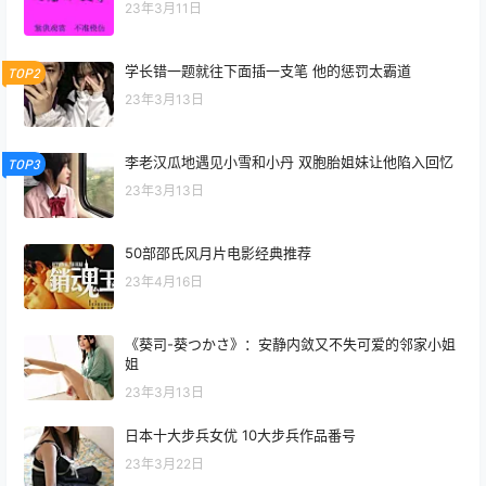
23年3月11日
学长错一题就往下面插一支笔 他的惩罚太霸道
TOP2
23年3月13日
李老汉瓜地遇见小雪和小丹 双胞胎姐妹让他陷入回忆
TOP3
23年3月13日
50部邵氏风月片电影经典推荐
23年4月16日
《葵司-葵つかさ》：安静内敛又不失可爱的邻家小姐
姐
23年3月13日
日本十大步兵女优 10大步兵作品番号
23年3月22日