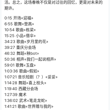
活。总之，这场春晚不仅是对过往的回忆，更是对未来的
期许。
0:15 开场«迎福»
6:55 歌舞«登高»
10:54 歌曲«栋梁»
15:25 小品«借伞»
34:23 歌曲«岁月里的花»
39:27 重庆分会场
46:32 舞蹈«秧bot»
50:36 相声«我们一起说相声»
59:01 歌舞«玉盘»
1:03:36 歌曲«假如»
1:07:21 音乐短剧（？）«妥妥»
1:14:28 舞蹈«喜上枝头»
1:19:40 西藏分会场
1:27:39 魔术
1:36:02 武术«笔走龙蛇»
1:41:21 歌曲«世界赠与我的»