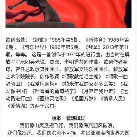
歌词出处：《歌曲》1985年第5期、《新体育》1985年第
8期 、《音乐世界》1986年第5期、《琴童》2013年第11
期，等等。 这是一首创作于1971年的进行曲，由当时在解
放军军乐团吴光锐、贾双、李明秀共同作曲。歌词作者瞿
琮，曾任总政歌舞团团长、解放军交响乐团团长、解放军
艺术学院院长，创作歌词《颂歌献给毛主席》《颂歌一曲
唱韶山》《我爱梅园梅》《帕米尔我的家乡多么美》《我
爱你中国》《吐鲁番的葡萄熟了》《月亮走我也走》《运
动员进行曲》《蓝精灵之歌》《祖国万岁》《情系人民》
《爱情湖》等两千余首。
版本一瞿琮填词
我们像山鹰展翅飞翔，我们像海燕迎风破浪，
我们像疾风、我们像洪流不可挡，冲出亚洲走向世界为国