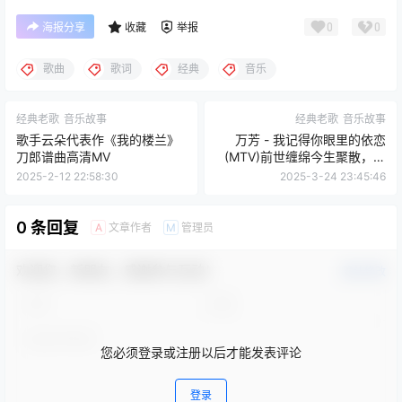
0
0
海报分享
收藏
举报
歌曲
歌词
经典
音乐
经典老歌
音乐故事
经典老歌
音乐故事
歌手云朵代表作《我的楼兰》
万芳 - 我记得你眼里的依恋
刀郎谱曲高清MV
(MTV)前世缠绵今生聚散，再
世情缘难续痴恋
2025-2-12 22:58:30
2025-3-24 23:45:46
0 条回复
文章作者
管理员
A
M
欢迎您，新朋友，感谢参与互动！
确认修改
您必须登录或注册以后才能发表评论
登录