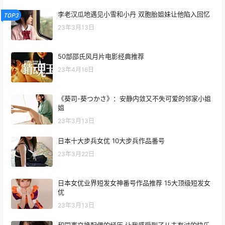
李老汉瓜地遇见小雪和小丹 双胞胎姐妹让他陷入回忆
TOP3
23年3月13日
50部邵氏风月片电影经典推荐
23年4月16日
《葵司-葵つかさ》：安静内敛又不失可爱的邻家小姐
姐
23年3月13日
日本十大步兵女优 10大步兵作品番号
23年3月22日
日本女优业界短发女神番号作品推荐 15大顶级短发女
优
23年3月13日