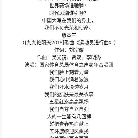
世界赛场谁驰骋？
时代风潮谁引领？
中国大写在我们的身上，
我们不负光荣和使命。
版本三
（[九九艳阳天2016]歌曲《运动员进行曲》）
作词：刘宗耀
作曲：吴光锐、贾双、李明秀
演唱：国家体育总局体育之声老年合唱团
我们脸上刻着力量
我们心中涌着波浪
我们汗水浸透岁月
我们的肌肤是最美衣裳
五星红旗高高飘扬
我们自尊自立自强
人的一生能有几回搏
誓把青春热血献上
五环旗帜迎风飘扬