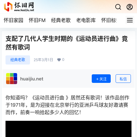
怀旧家园
怀旧FM
经典老歌
老电影库
怀旧标签
网站
支配了几代人学生时期的《运动员进行曲》竟
然有歌词
0
经典老歌
25年3月1日
huaijiu.net
关注
私信
你知道吗？《运动员进行曲 》居然还有歌词！该作品创作
于1971年，是为迎接在北京举行的亚洲乒乓球友好邀请赛
而作，前奏一响拾起多少人的回忆！