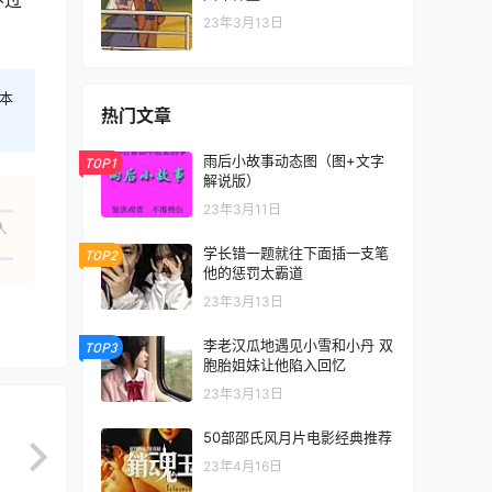
23年3月13日
本
热门文章
雨后小故事动态图（图+文字
TOP1
解说版）
23年3月11日
人
学长错一题就往下面插一支笔
TOP2
他的惩罚太霸道
23年3月13日
李老汉瓜地遇见小雪和小丹 双
TOP3
胞胎姐妹让他陷入回忆
23年3月13日
50部邵氏风月片电影经典推荐
23年4月16日