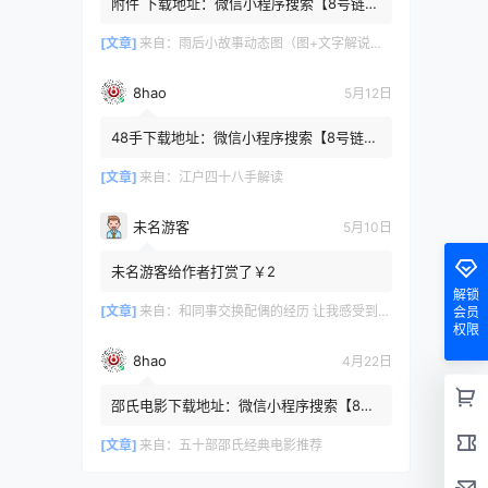
附件 下载地址：微信小程序搜索【8号链
】 在文件查询框内输入【447c4cb3】口令
或保存下方二维码微信里...
[文章]
来自：
雨后小故事动态图（图+文字解说版）
8hao
5月12日
48手下载地址：微信小程序搜索【8号链
】 在文件查询框内输入【b4801a06】口令
或保存下方二维码微信里识别
[文章]
来自：
江户四十八手解读
未名游客
5月10日
未名游客给作者打赏了￥2
解锁
[文章]
来自：
和同事交换配偶的经历 让我感受到了从未有过的快乐
会员
权限
8hao
4月22日
邵氏电影下载地址：微信小程序搜索【8号
链 】 在文件查询框内输入【4f7576cb】口
令或保存下方二维码微...
[文章]
来自：
五十部邵氏经典电影推荐