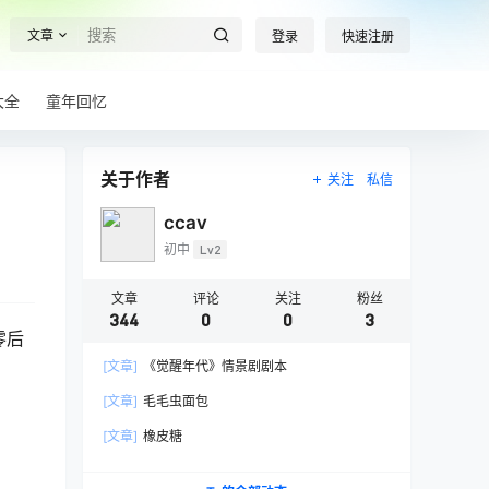
文章
登录
快速注册
大全
童年回忆
关于作者
关注
私信
ccav
初中
Lv2
文章
评论
关注
粉丝
344
0
0
3
零后
[文章]
《觉醒年代》情景剧剧本
[文章]
毛毛虫面包
[文章]
橡皮糖