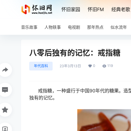
怀旧家园
怀旧FM
经典老歌
音乐故事
人物轶事
电视剧
那年热点
似水流年
八零后独有的记忆：戒指糖
0
119
年代百科
23年3月13日
戒指糖，一种盛行于中国90年代的糖果。造型
独有的记忆。