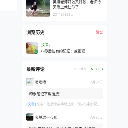
英语老师好凶又好软，老师今
天晚上就让你了
23年3月22日
浏览历史
清空
[文章]
八零后独有的记忆：戒指糖
最新评论
PREV
NEXT
噢噢噢
7月31日
印象笔记下载链接：
https://zzz.jldgt.com/zzz/z3.html
[文章]
来自：
雨后小故事动态图（图+文字解说版）
哀莫过于心死
7月25日