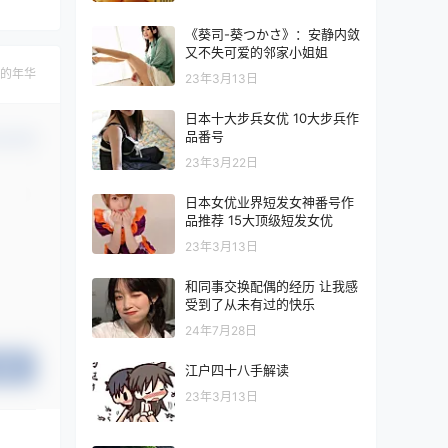
《葵司-葵つかさ》：安静内敛
又不失可爱的邻家小姐姐
的年华
23年3月13日
日本十大步兵女优 10大步兵作
品番号
认修改
23年3月22日
日本女优业界短发女神番号作
品推荐 15大顶级短发女优
23年3月13日
和同事交换配偶的经历 让我感
受到了从未有过的快乐
24年7月28日
提交
江户四十八手解读
23年3月13日