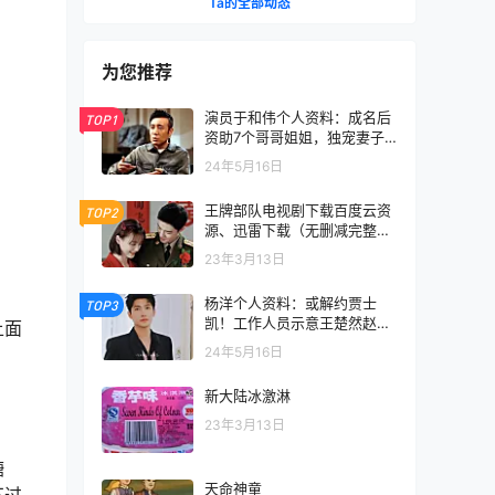
Ta的全部动态
为您推荐
演员于和伟个人资料：成名后
TOP1
资助7个哥哥姐姐，独宠妻子3
0年
24年5月16日
王牌部队电视剧下载百度云资
TOP2
源、迅雷下载（无删减完整
版）
23年3月13日
杨洋个人资料：或解约贾士
TOP3
凯！工作人员示意王楚然赵丽
上面
颖态度不同，争议持续
24年5月16日
新大陆冰激淋
23年3月13日
糖
天命神童
不过