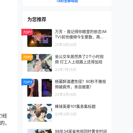
Ta的全部动态
为您推荐
万芳 - 我记得你眼里的依恋(M
TOP1
TV)前世缠绵今生聚散，再世
情缘难续痴恋
25年3月24日
坐公交车居然弄了2个小时视
TOP2
频 打工人上班路上还得加班
24年7月25日
杨幂醉酒遭性侵？60秒不雅视
TOP3
频被疯传，亲自报案！
23年3月19日
棒球英豪101集各集标题
23年3月13日
!经
做的，
98年34家省电视同时黄金时间