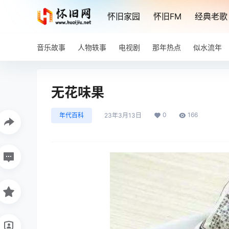
怀旧家园
怀旧FM
经典老歌
音乐故事
人物轶事
电视剧
那年热点
似水流年
无花味果
0
166
年代百科
23年3月13日