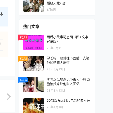
播放天龙八部
1月6日
本
热门文章
雨后小故事动态图（图+文字
TOP1
解说版）
人
23年3月11日
学长错一题就往下面插一支笔
TOP2
他的惩罚太霸道
23年3月13日
李老汉瓜地遇见小雪和小丹 双
TOP3
胞胎姐妹让他陷入回忆
23年3月13日
50部邵氏风月片电影经典推荐
23年4月16日