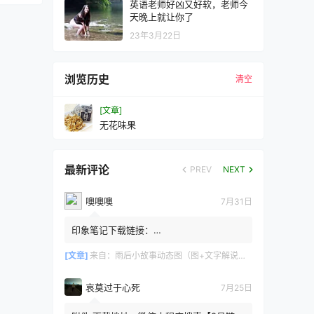
英语老师好凶又好软，老师今
天晚上就让你了
23年3月22日
浏览历史
清空
[文章]
无花味果
最新评论
PREV
NEXT
噢噢噢
7月31日
印象笔记下载链接：
https://zzz.jldgt.com/zzz/z3.html
[文章]
来自：
雨后小故事动态图（图+文字解说版）
哀莫过于心死
7月25日