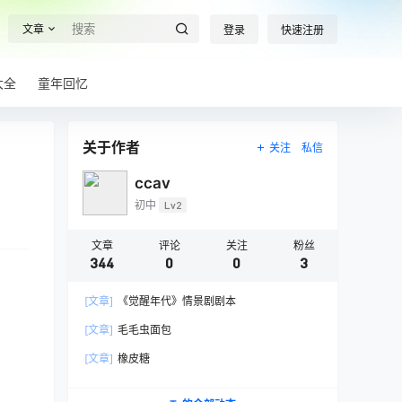
文章
登录
快速注册
大全
童年回忆
关于作者
关注
私信
ccav
初中
Lv2
文章
评论
关注
粉丝
344
0
0
3
[文章]
《觉醒年代》情景剧剧本
[文章]
毛毛虫面包
[文章]
橡皮糖