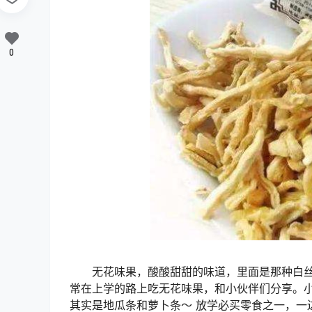
0
无花味果，酸酸甜甜的味道，里面是那种白丝状
常在上学的路上吃无花味果，和小伙伴们分享。小
其实是地瓜条和萝卜条～ 放学必买零食之一，一