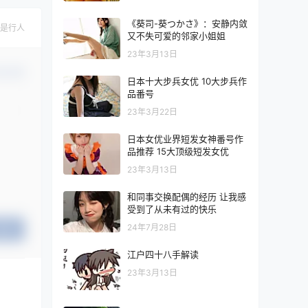
《葵司-葵つかさ》：安静内敛
是行人
又不失可爱的邻家小姐姐
23年3月13日
认修改
日本十大步兵女优 10大步兵作
品番号
23年3月22日
日本女优业界短发女神番号作
品推荐 15大顶级短发女优
23年3月13日
和同事交换配偶的经历 让我感
受到了从未有过的快乐
24年7月28日
提交
江户四十八手解读
23年3月13日