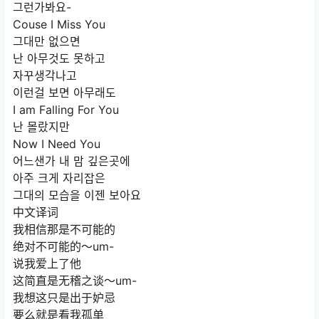
그런가봐요-
Couse I Miss You
그대만 없으면
난 아무것도 못하고
자꾸생각나고
이런걸 보면 아무래도
I am Falling For You
난 몰랐지만
Now I Need You
어느샌가 내 맘 깊은곳에
아주 크게 자리잡은
그대의 모습을 이젠 보아요
中文译词
我相信那是不可能的
绝对不可能的～um-
说我爱上了他
这简直是无稽之谈～um-
我想这只是出于妒忌
要么就是看我孤单