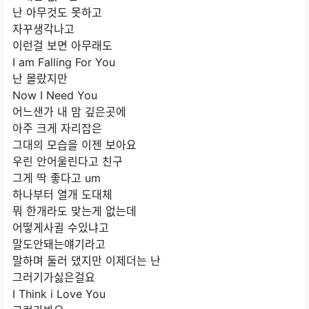
난 아무것도 못하고
자꾸생각나고
이런걸 보면 아무래도
I am Falling For You
난 몰랐지만
Now I Need You
어느샌가 내 맘 깊은곳에
아주 크게 자리잡은
그대의 모습을 이젠 보아요
우린 안어울린다고 친구
그게 딱 좋다고 um
하나부터 열개 도대체
뭐 한개라도 맞는게 없는데
어떻게사귈 수있냐고
말도안돼는얘기라고
말하며 둘러 댔지만 이제더는 난
그러기가싫은걸요
I Think i Love You