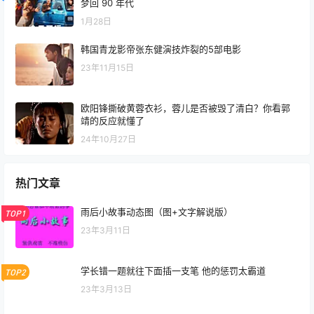
梦回 90 年代
1月28日
韩国青龙影帝张东健演技炸裂的5部电影
23年11月15日
欧阳锋撕破黄蓉衣衫，蓉儿是否被毁了清白？你看郭
靖的反应就懂了
24年10月27日
热门文章
雨后小故事动态图（图+文字解说版）
TOP1
23年3月11日
学长错一题就往下面插一支笔 他的惩罚太霸道
TOP2
23年3月13日