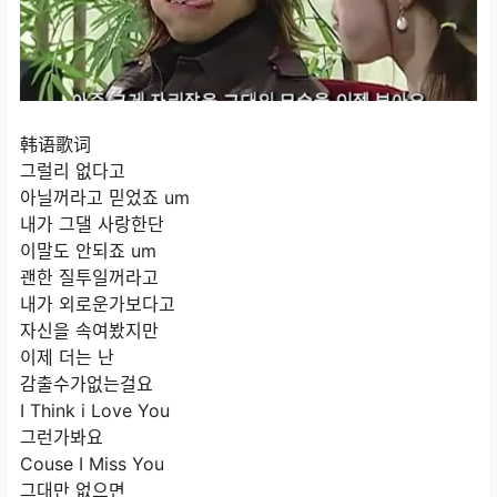
韩语歌词
그럴리 없다고
아닐꺼라고 믿었죠 um
내가 그댈 사랑한단
이말도 안되죠 um
괜한 질투일꺼라고
내가 외로운가보다고
자신을 속여봤지만
이제 더는 난
감출수가없는걸요
I Think i Love You
그런가봐요
Couse I Miss You
그대만 없으면