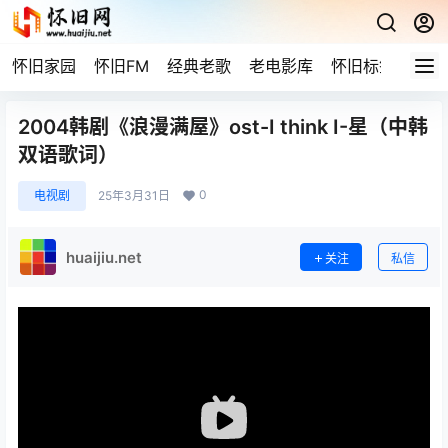
怀旧家园
怀旧FM
经典老歌
老电影库
怀旧标签
网站
2004韩剧《浪漫满屋》ost-I think I-星（中韩
双语歌词）
0
电视剧
25年3月31日
huaijiu.net
关注
私信