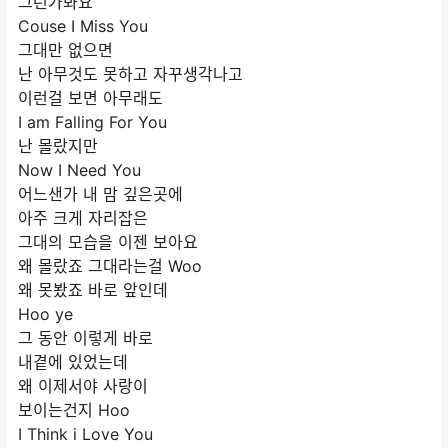
그런가봐요
Couse I Miss You
그대만 없으면
난 아무것도 못하고 자꾸생각나고
이런걸 보면 아무래도
I am Falling For You
난 몰랐지만
Now I Need You
어느샌가 내 맘 깊은곳에
아주 크게 자리잡은
그대의 모습을 이젠 보아요
왜 몰랐죠 그대라는걸 Woo
왜 못봤죠 바로 앞인데
Hoo ye
그 동안 이렇게 바로
내곁에 있었는데
왜 이제서야 사랑이
보이는건지 Hoo
I Think i Love You