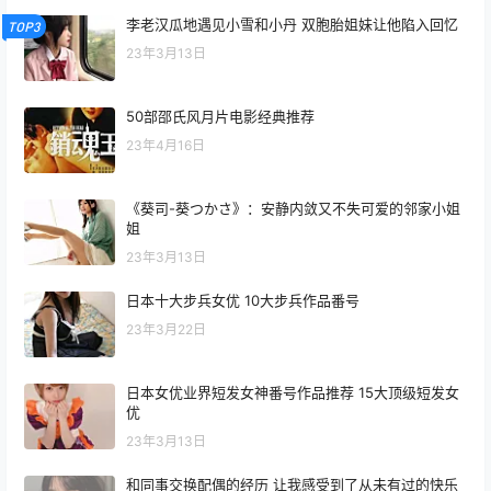
李老汉瓜地遇见小雪和小丹 双胞胎姐妹让他陷入回忆
TOP3
23年3月13日
50部邵氏风月片电影经典推荐
23年4月16日
《葵司-葵つかさ》：安静内敛又不失可爱的邻家小姐
姐
23年3月13日
日本十大步兵女优 10大步兵作品番号
23年3月22日
日本女优业界短发女神番号作品推荐 15大顶级短发女
优
23年3月13日
和同事交换配偶的经历 让我感受到了从未有过的快乐