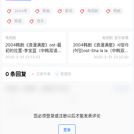
2004年
歌曲
歌词
电视剧
韩剧
韩语
音乐
电视剧
电视剧
音乐故事
2004韩剧《浪漫满屋》ost-最
2004韩剧《浪漫满屋》샤랄라
初的位置-李宝蓝（中韩双语歌
(허밍)ost-Sha la la（中韩双语
词）
歌词）
2025-3-31 23:13:33
2025-3-31 23:22:30
0 条回复
文章作者
管理员
A
M
欢迎您，新朋友，感谢参与互动！
确认修改
您必须登录或注册以后才能发表评论
登录