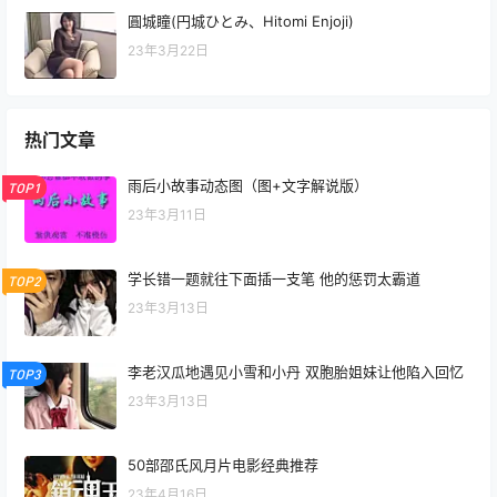
圓城瞳(円城ひとみ、Hitomi Enjoji)
23年3月22日
热门文章
雨后小故事动态图（图+文字解说版）
TOP1
23年3月11日
学长错一题就往下面插一支笔 他的惩罚太霸道
TOP2
23年3月13日
李老汉瓜地遇见小雪和小丹 双胞胎姐妹让他陷入回忆
TOP3
23年3月13日
50部邵氏风月片电影经典推荐
23年4月16日