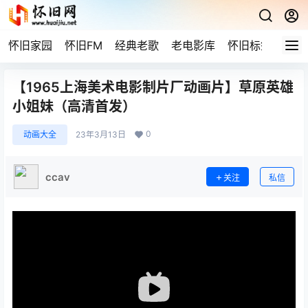
怀旧家园
怀旧FM
经典老歌
老电影库
怀旧标签
网站
【1965上海美术电影制片厂动画片】草原英雄
小姐妹（高清首发）
0
动画大全
23年3月13日
ccav
关注
私信