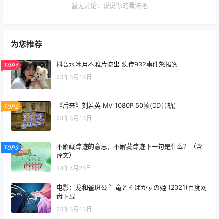
暂无讨论，说说你的看法吧
为您推荐
抖音水冰月不雅片流出 疯传932事件怒报案
TOP1
23年3月13日
《后来》刘若英 MV 1080P 50帧(CD音轨)
TOP2
23年3月13日
不解藏踪迹的意思，不解藏踪迹下一句是什么？（含
TOP3
译文）
24年7月28日
电影：龙和雀斑公主 竜とそばかすの姫 (2021)百度网
盘下载
23年3月13日