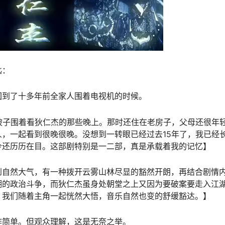
匙：
回到了十多年前全家人围着电视机的时候。
被子围着看狄仁杰的那些晚上。那时还住在老房子，父母还很年
，一起看到很晚很晚。没想到一转眼已经过去15年了，我已经
今还历历在目。这部剧特别是一二部，真是承载着我的记忆】
到自然大气，有一种拨开云雾山林尽显的豁然开朗，再结合剧情
湖的政治斗争，而狄仁杰虽身处朝堂之上又因为要破案要走入江
，我们随着主角一起恍然大悟，音乐自然也变的舒缓豁达。】
作简单。但观众理解，这是无奈之举。