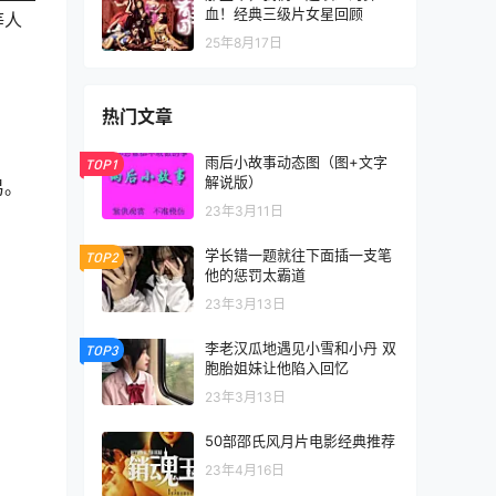
血！经典三级片女星回顾
等人
25年8月17日
热门文章
雨后小故事动态图（图+文字
TOP1
解说版）
易。
23年3月11日
学长错一题就往下面插一支笔
TOP2
他的惩罚太霸道
23年3月13日
李老汉瓜地遇见小雪和小丹 双
TOP3
胞胎姐妹让他陷入回忆
23年3月13日
50部邵氏风月片电影经典推荐
23年4月16日