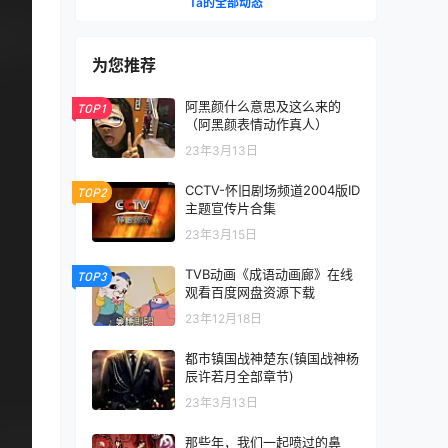
Ta的全部动态
为您推荐
阿黑颜什么意思及这么来的
TOP1
（阿黑颜表情动作真人）
23年3月13日
CCTV-怀旧剧场频道2004版ID
TOP2
主题宣传片合集
23年3月15日
TVB动画《成语动画廊》在线
TOP3
观看百度网盘资源下载
23年12月18日
都市镇国战神楚东(镇国战神杨
辰许若月全部章节)
23年3月13日
那些年，我们一起喷过的鼻