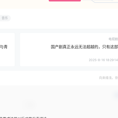
音乐
电视剧
与青
国产剧真正永远无法超越的，只有这部
2025-8-16 18:29:14
向来缘浅，奈
确