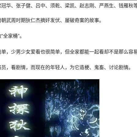
梁冠华、张子健、吕中、须乾、梁凯、赵志刚、严燕生、钱雁秋
唐朝武周时期狄仁杰摘奸发伏、屡破奇案的故事。
“全家桶”。
简单，少男少女爱看也很简单，但全家都能一起看却不是那么容
演员，看剧情，而现在的年轻人，为它造梗、鬼畜、讨论剧情。