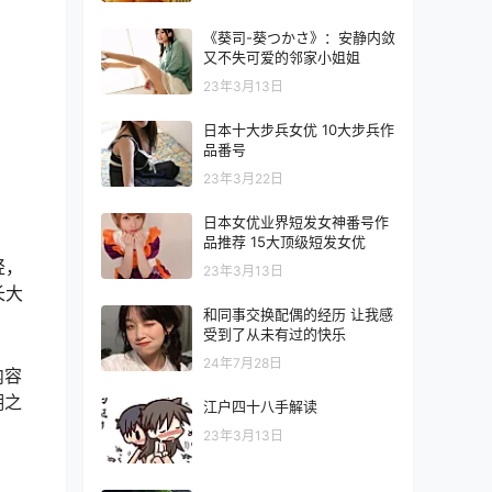
《葵司-葵つかさ》：安静内敛
又不失可爱的邻家小姐姐
23年3月13日
日本十大步兵女优 10大步兵作
品番号
23年3月22日
日本女优业界短发女神番号作
品推荐 15大顶级短发女优
轻，
23年3月13日
长大
和同事交换配偶的经历 让我感
受到了从未有过的快乐
24年7月28日
内容
湖之
江户四十八手解读
23年3月13日