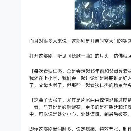
而且对很多人来说，这部剧是开启时空大门的钥
打开这部剧，听见《长歌一曲》的片头，仿佛就
【每次看狄仁杰，总是会想起15年前和父母裹着
我还在上小学，我们会一起讨论谁是卧底谁是好人
了，父母也老了，但那些一起看狄仁杰的场景至
【这曲子太强了，尤其是片尾曲由惊悚恐怖过度
一看，与其说是破解谜案，更多的是在朝廷和江
中，可以说是处处小心，处处谨慎，到最后破案
即便这部剧漏洞颇多、设定疯癫、特效夸张，制