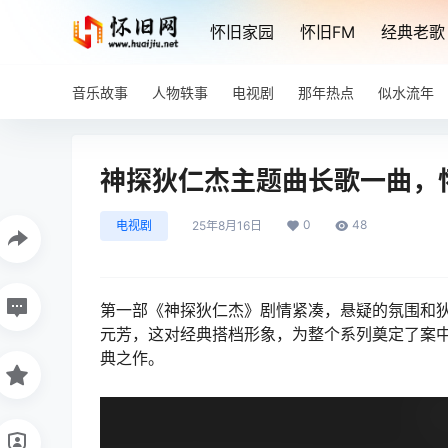
怀旧家园
怀旧FM
经典老歌
音乐故事
人物轶事
电视剧
那年热点
似水流年
神探狄仁杰主题曲长歌一曲，
0
48
电视剧
25年8月16日
第一部《神探狄仁杰》剧情紧凑，悬疑的氛围和
元芳，这对经典搭档形象，为整个系列奠定了案
典之作。