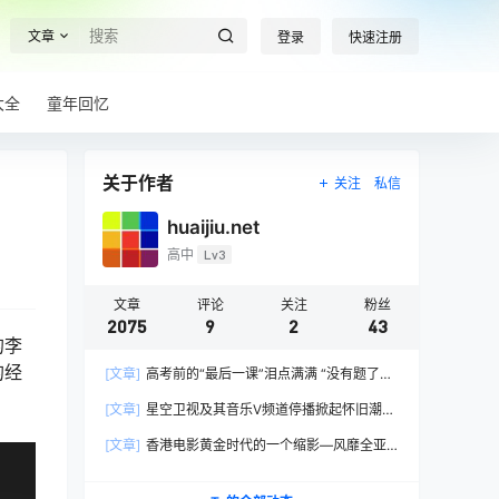
文章
登录
快速注册
大全
童年回忆
关于作者
关注
私信
huaijiu.net
高中
Lv3
文章
评论
关注
粉丝
2075
9
2
43
的李
的经
[文章]
高考前的“最后一课”泪点满满 “没有题了，
我们只能送你们到这儿”，1400万考生逐鹿2026
[文章]
星空卫视及其音乐V频道停播掀起怀旧潮，
高考！
观众：想念全班讨论火影的日子，谢谢童年玩伴
[文章]
香港电影黄金时代的一个缩影—风靡全亚
洲的香港情色电影