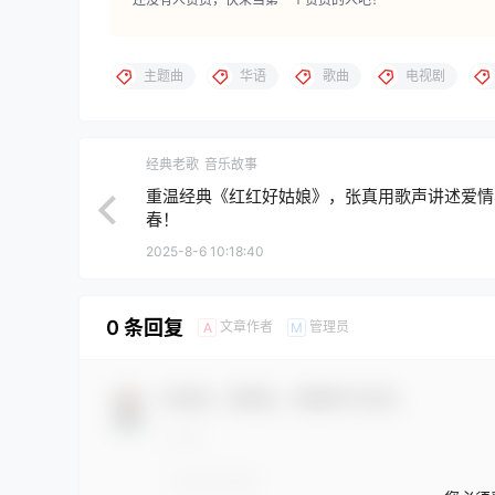
主题曲
华语
歌曲
电视剧
经典老歌
音乐故事
重温经典《红红好姑娘》，张真用歌声讲述爱情
春！
2025-8-6 10:18:40
0 条回复
文章作者
管理员
A
M
欢迎您，新朋友，感谢参与互动！