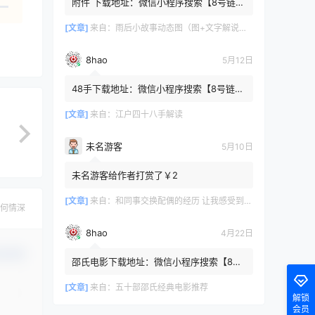
附件 下载地址：微信小程序搜索【8号链
】 在文件查询框内输入【447c4cb3】口令
或保存下方二维码微信里...
[文章]
来自：
雨后小故事动态图（图+文字解说版）
8hao
5月12日
48手下载地址：微信小程序搜索【8号链
】 在文件查询框内输入【b4801a06】口令
或保存下方二维码微信里识别
[文章]
来自：
江户四十八手解读
未名游客
5月10日
未名游客给作者打赏了￥2
[文章]
来自：
和同事交换配偶的经历 让我感受到了从未有过的快乐
何情深
8hao
4月22日
认修改
邵氏电影下载地址：微信小程序搜索【8号
链 】 在文件查询框内输入【4f7576cb】口
令或保存下方二维码微...
[文章]
来自：
五十部邵氏经典电影推荐
解锁
会员