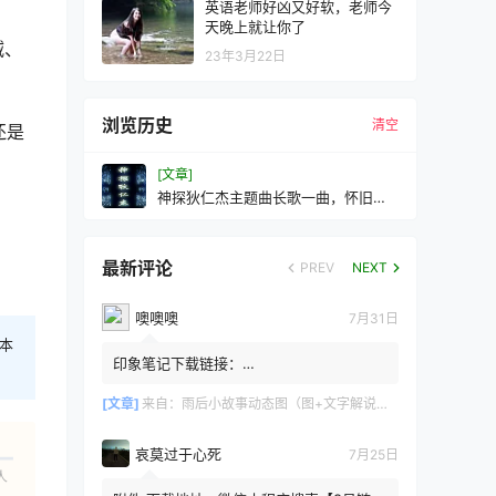
英语老师好凶又好软，老师今
天晚上就让你了
减、
23年3月22日
浏览历史
清空
还是
[文章]
神探狄仁杰主题曲长歌一曲，怀旧国
产剧良心淳朴的年代
最新评论
PREV
NEXT
噢噢噢
7月31日
本
印象笔记下载链接：
https://zzz.jldgt.com/zzz/z3.html
[文章]
来自：
雨后小故事动态图（图+文字解说版）
哀莫过于心死
7月25日
人