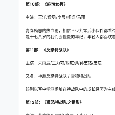
第10部：《麻辣女兵》
主演：王洋/侯勇/李晨/杨烁/马丽
青春励志的热血剧，相信不少九零后小伙伴都看
是十七八岁的我们会憧憬的年纪，年轻人都喜欢
第11部：《反恐特战队》
主演：朱雨辰/王力可/周庭伊/孙艺铭/唐宸
又名：神鹰反恐特战队 / 雪狼特战队
该剧以军中学渣杨灿在特战队中的成长经历为主
第12部：《反恐特战队之猎影》