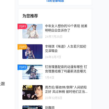
Ta的全部动态
为您推荐
中年女人想你的10个表现 就差
TOP1
明明白白告诉你了
24年7月25日
辛晓琪《味道》人生若只如初
TOP2
见演唱会
24年3月7日
钉宫理惠配音的动漫有哪些 钉
TOP3
宫理惠结婚了吗最新消息曝光
1月4日
上跟
周杰伦/蔡依林/倒带“人间骄阳
正好 风过林梢 彼时他们正当
年少”
23年12月5日
劲舞团