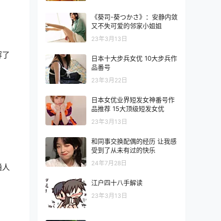
《葵司-葵つかさ》：安静内敛
又不失可爱的邻家小姐姐
23年3月13日
解了
日本十大步兵女优 10大步兵作
品番号
23年3月22日
日本女优业界短发女神番号作
品推荐 15大顶级短发女优
23年3月13日
和同事交换配偶的经历 让我感
受到了从未有过的快乐
24年7月28日
通人
江户四十八手解读
23年3月13日