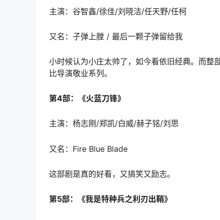
主演：谷智鑫/徐佳/刘晓洁/任天野/任柯
又名：子弹上膛 / 最后一颗子弹留给我
小时候认为小庄太帅了，如今看依旧经典。而整
比导演敬业系列。
第4部：《火蓝刀锋》
主演：杨志刚/郑凯/白威/赫子铭/刘思
又名：Fire Blue Blade
这部剧是真的好看，又搞笑又励志。
第5部：《我是特种兵之利刃出鞘》