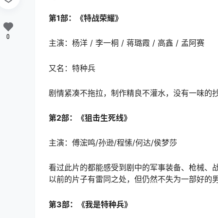
第1部：《特战荣耀》
0
主演：杨洋 / 李一桐 / 蒋璐霞 / 高鑫 / 孟阿赛
又名：特种兵
剧情紧凑不拖拉，制作精良不灌水，没有一味的抄
第2部：《狙击生死线》
主演：傅浤鸣/孙逊/程愫/何达/侯梦莎
看过此片的都能感受到剧中的军事装备、枪械、
以前的片子有雷同之处，但仍然不失为一部好的
第3部：《我是特种兵》