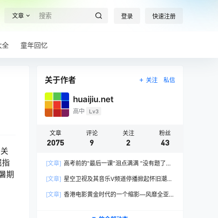
文章
登录
快速注册
大全
童年回忆
关于作者
关注
私信
huaijiu.net
高中
Lv3
文章
评论
关注
粉丝
2075
9
2
43
和关
屈指
[文章]
高考前的“最后一课”泪点满满 “没有题了，
暑期
我们只能送你们到这儿”，1400万考生逐鹿2026
[文章]
星空卫视及其音乐V频道停播掀起怀旧潮，
高考！
观众：想念全班讨论火影的日子，谢谢童年玩伴
[文章]
香港电影黄金时代的一个缩影—风靡全亚
洲的香港情色电影