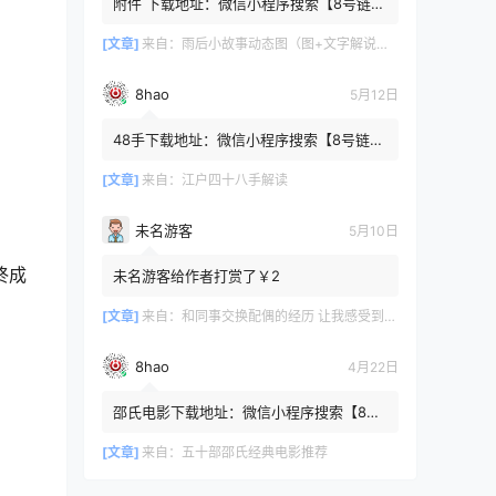
附件 下载地址：微信小程序搜索【8号链
】 在文件查询框内输入【447c4cb3】口令
或保存下方二维码微信里...
[文章]
来自：
雨后小故事动态图（图+文字解说版）
8hao
5月12日
48手下载地址：微信小程序搜索【8号链
】 在文件查询框内输入【b4801a06】口令
或保存下方二维码微信里识别
[文章]
来自：
江户四十八手解读
未名游客
5月10日
终成
未名游客给作者打赏了￥2
[文章]
来自：
和同事交换配偶的经历 让我感受到了从未有过的快乐
8hao
4月22日
邵氏电影下载地址：微信小程序搜索【8号
链 】 在文件查询框内输入【4f7576cb】口
令或保存下方二维码微...
[文章]
来自：
五十部邵氏经典电影推荐