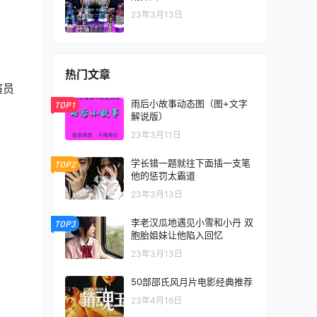
23年3月13日
热门文章
演员
雨后小故事动态图（图+文字
TOP1
解说版）
23年3月11日
学长错一题就往下面插一支笔
TOP2
他的惩罚太霸道
23年3月13日
李老汉瓜地遇见小雪和小丹 双
TOP3
胞胎姐妹让他陷入回忆
23年3月13日
50部邵氏风月片电影经典推荐
23年4月16日