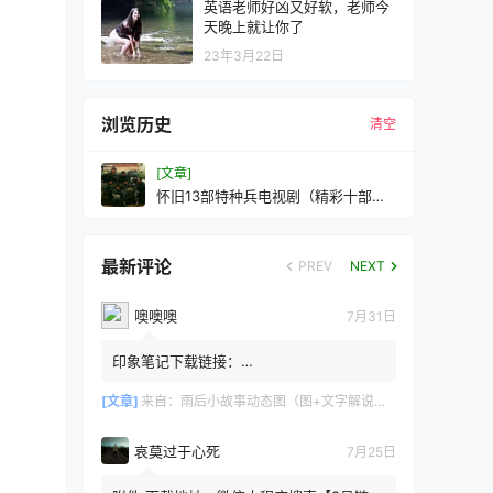
英语老师好凶又好软，老师今
天晚上就让你了
23年3月22日
浏览历史
清空
[文章]
怀旧13部特种兵电视剧（精彩十部必
看部队电视剧）
最新评论
PREV
NEXT
噢噢噢
7月31日
印象笔记下载链接：
https://zzz.jldgt.com/zzz/z3.html
[文章]
来自：
雨后小故事动态图（图+文字解说版）
哀莫过于心死
7月25日