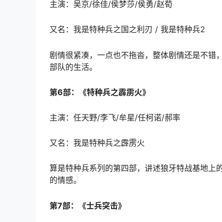
主演：吴京/徐佳/侯梦莎/侯勇/赵荀
又名：我是特种兵之国之利刃 / 我是特种兵2
剧情很紧凑，一点也不拖沓，整体剧情还是不错
部队的生活。
第6部：《特种兵之霹雳火》
主演：任天野/李飞/牟星/任柯诺/郝率
又名：我是特种兵之霹雳火
算是特种兵系列的第四部，讲述狼牙特战基地上
的情感。
第7部：《士兵突击》