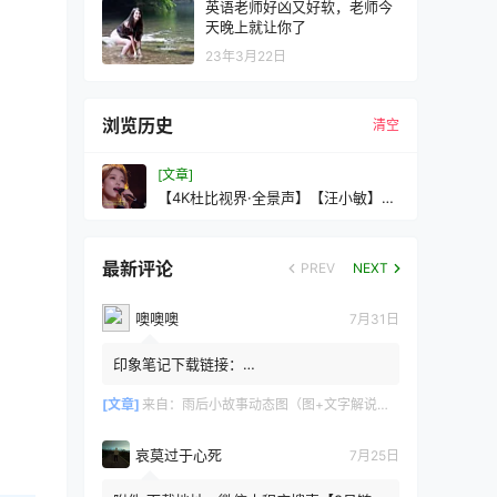
英语老师好凶又好软，老师今
天晚上就让你了
23年3月22日
浏览历史
清空
[文章]
【4K杜比视界·全景声】【汪小敏】笑
看风云音乐现场！
最新评论
PREV
NEXT
噢噢噢
7月31日
印象笔记下载链接：
https://zzz.jldgt.com/zzz/z3.html
[文章]
来自：
雨后小故事动态图（图+文字解说版）
哀莫过于心死
7月25日