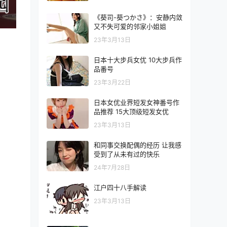
《葵司-葵つかさ》：安静内敛
又不失可爱的邻家小姐姐
23年3月13日
日本十大步兵女优 10大步兵作
品番号
23年3月22日
日本女优业界短发女神番号作
品推荐 15大顶级短发女优
23年3月13日
和同事交换配偶的经历 让我感
受到了从未有过的快乐
24年7月28日
江户四十八手解读
23年3月13日