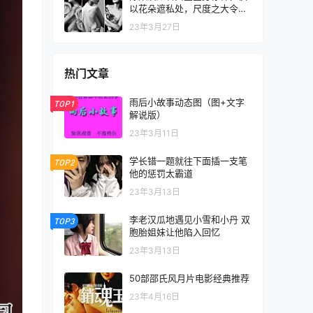
以花朵遮私处，尺度之大令人
咋舌
23年3月27日
热门文章
雨后小故事动态图（图+文字
TOP1
解说版）
23年3月11日
学长错一题就往下面插一支笔
TOP2
他的惩罚太霸道
23年3月13日
李老汉瓜地遇见小雪和小丹 双
TOP3
胞胎姐妹让他陷入回忆
23年3月13日
50部邵氏风月片电影经典推荐
23年4月16日