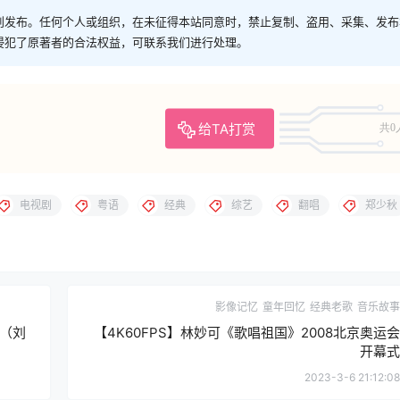
创发布。任何个人或组织，在未征得本站同意时，禁止复制、盗用、采集、发布
侵犯了原著者的合法权益，可联系我们进行处理。
给TA打赏
共0
电视剧
粤语
经典
综艺
翻唱
郑少秋
影像记忆
童年回忆
经典老歌
音乐故事
（刘
【4K60FPS】林妙可《歌唱祖国》2008北京奥运会
开幕式
2023-3-6 21:12:08