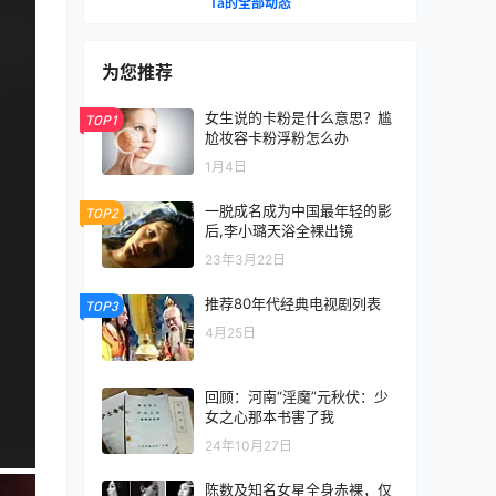
Ta的全部动态
为您推荐
女生说的卡粉是什么意思？尴
TOP1
尬妆容卡粉浮粉怎么办
1月4日
一脱成名成为中国最年轻的影
TOP2
后,李小璐天浴全裸出镜
23年3月22日
推荐80年代经典电视剧列表
TOP3
4月25日
回顾：河南“淫魔”元秋伏：少
女之心那本书害了我
24年10月27日
陈数及知名女星全身赤裸，仅