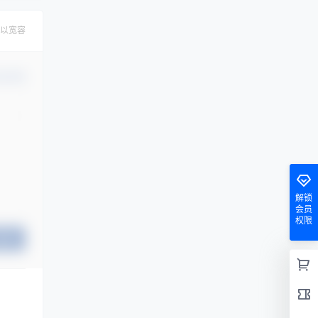
以宽容
认修改
解锁
会员
权限
提交