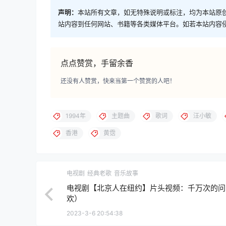
声明：
本站所有文章，如无特殊说明或标注，均为本站原
站内容到任何网站、书籍等各类媒体平台。如若本站内容
点点赞赏，手留余香
还没有人赞赏，快来当第一个赞赏的人吧！
1994年
主题曲
歌词
汪小敏
香港
黄霑
电视剧
经典老歌
音乐故事
电视剧【北京人在纽约】片头视频：千万次的问
欢）
2023-3-6 20:54:38