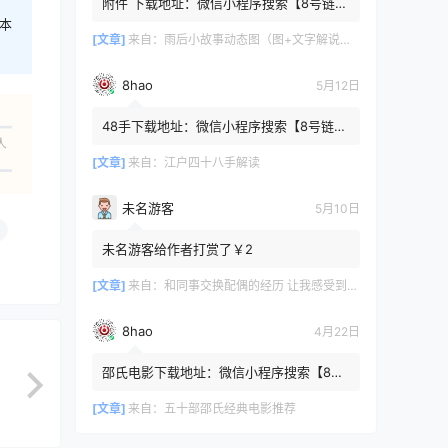
附件 下载地址：微信小程序搜索【8号链
】 在文件查询框内输入【447c4cb3】口令
本
或保存下方二维码微信里...
[文章]
来自：
雨后小故事动态图（图+文字解说版）
8hao
5月12日
48手下载地址：微信小程序搜索【8号链
人
】 在文件查询框内输入【b4801a06】口令
或保存下方二维码微信里识别
[文章]
来自：
江户四十八手解读
未名游客
5月10日
未名游客给作者打赏了￥2
[文章]
来自：
和同事交换配偶的经历 让我感受到了从未有过的快乐
8hao
4月22日
邵氏电影下载地址：微信小程序搜索【8号
链 】 在文件查询框内输入【4f7576cb】口
令或保存下方二维码微...
[文章]
来自：
五十部邵氏经典电影推荐