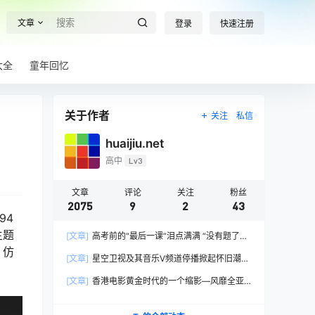
文章
登录
快速注册
大全
童年回忆
关于作者
关注
私信
huaijiu.net
高中
Lv3
文章
评论
关注
粉丝
2075
9
2
43
94
主题
[文章]
高考前的“最后一课”泪点满满 “没有题了，
。仿
我们只能送你们到这儿”，1400万考生逐鹿2026
[文章]
星空卫视及其音乐V频道停播掀起怀旧潮，
高考！
观众：想念全班讨论火影的日子，谢谢童年玩伴
[文章]
香港电影黄金时代的一个缩影—风靡全亚
洲的香港情色电影