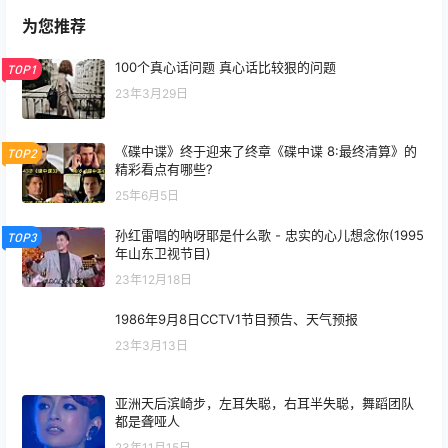
为您推荐
100个真心话问题 真心话比较狠的问题
TOP1
23年3月29日
《碟中谍》终于迎来了终章《碟中谍 8:最终清算》的
TOP2
精彩看点有哪些?
25年6月5日
孙红雷唱的呐呀耶是什么歌 - 忠实的心儿想念你(1995
TOP3
年山东卫视节目)
23年12月18日
1986年9月8日CCTV1节目预告、天气预报
23年3月13日
亚洲天后滨崎步，左耳失聪，右耳半失聪，舞蹈团队
都是聋哑人
23年11月15日