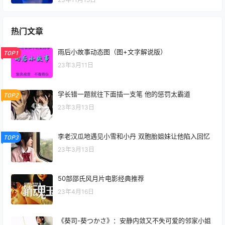
热门文章
雨后小故事动态图（图+文字解说版）
TOP1
23年3月11日
学长错一题就往下面插一支笔 他的惩罚太霸道
TOP2
23年3月13日
李老汉瓜地遇见小雪和小丹 双胞胎姐妹让他陷入回忆
TOP3
23年3月13日
50部邵氏风月片电影经典推荐
23年4月16日
《葵司-葵つかさ》：安静内敛又不失可爱的邻家小姐