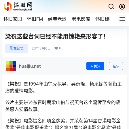
怀旧家园
怀旧FM
经典老歌
老电影库
怀旧标签
网站
梁祝这些台词已经不能用惊艳来形容了！
0
影像记忆
23年3月6日
huaijiu.net
关注
私信
《梁祝》是1994年由徐克执导，吴奇隆、杨采妮等领衔主
演的爱情电影。
该片主要讲述东晋时期梁山伯与祝英台这个流传至今的凄
美感人爱情故事。
《梁祝》电影提名四项金像奖，并荣获第14届香港电影金
像奖“最佳电影配乐奖”；提名第31届台湾电影金马奖“最佳