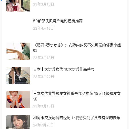
23年3月13日
50部邵氏风月片电影经典推荐
23年4月16日
《葵司-葵つかさ》：安静内敛又不失可爱的邻家小姐
姐
23年3月13日
日本十大步兵女优 10大步兵作品番号
23年3月22日
日本女优业界短发女神番号作品推荐 15大顶级短发女
优
23年3月13日
和同事交换配偶的经历 让我感受到了从未有过的快乐
24年7月28日