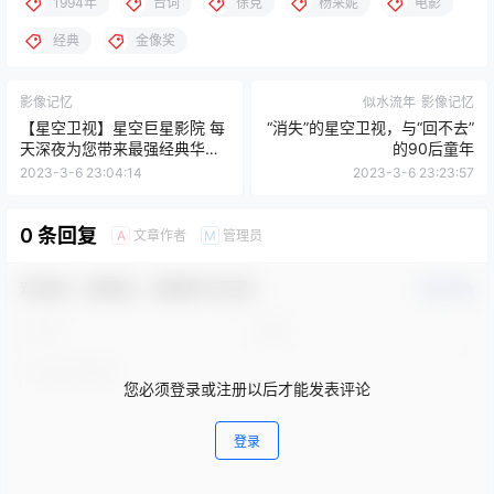
1994年
台词
徐克
杨采妮
电影
经典
金像奖
影像记忆
似水流年
影像记忆
【星空卫视】星空巨星影院 每
“消失”的星空卫视，与“回不去”
天深夜为您带来最强经典华语
的90后童年
电影
2023-3-6 23:04:14
2023-3-6 23:23:57
0 条回复
文章作者
管理员
A
M
欢迎您，新朋友，感谢参与互动！
确认修改
您必须登录或注册以后才能发表评论
登录