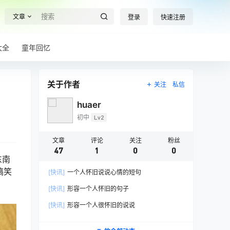
文章
登录
快速注册
大全
童年回忆
关于作者
关注
私信
huaer
初中
Lv2
文章
评论
关注
粉丝
47
1
0
0
东南
搞笑
[快讯]
一个人怀旧说说心情的短句
[快讯]
形容一个人怀旧的句子
[快讯]
形容一个人很怀旧的说说