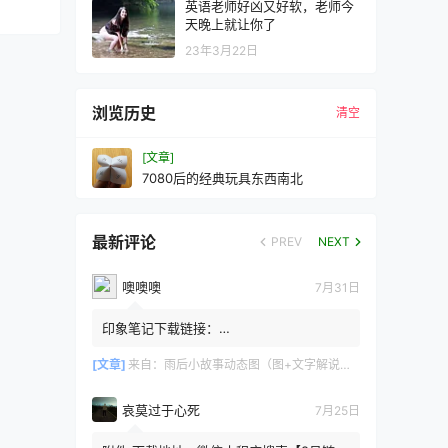
英语老师好凶又好软，老师今
天晚上就让你了
23年3月22日
浏览历史
清空
[文章]
7080后的经典玩具东西南北
最新评论
PREV
NEXT
噢噢噢
7月31日
印象笔记下载链接：
https://zzz.jldgt.com/zzz/z3.html
[文章]
来自：
雨后小故事动态图（图+文字解说版）
哀莫过于心死
7月25日