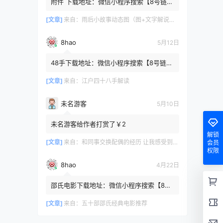
附件 下载地址：微信小程序搜索【8号链
】 在文件查询框内输入【447c4cb3】口令
或保存下方二维码微信里...
[文章]
来自：
雨后小故事动态图（图+文字解说版）
8hao
5月12日
48手下载地址：微信小程序搜索【8号链
】 在文件查询框内输入【b4801a06】口令
或保存下方二维码微信里识别
[文章]
来自：
江户四十八手解读
未名游客
5月10日
未名游客给作者打赏了￥2
解锁
[文章]
来自：
和同事交换配偶的经历 让我感受到了从未有过的快乐
会员
权限
8hao
4月22日
邵氏电影下载地址：微信小程序搜索【8号
链 】 在文件查询框内输入【4f7576cb】口
令或保存下方二维码微...
[文章]
来自：
五十部邵氏经典电影推荐