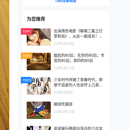
Ta的全部动态
为您推荐
出演情色电影《聊斋三集之灯
TOP1
草和尚》，从此一脱成名！被
称为香港最美的艳星
23年3月18日
尴尬的80后；无奈的80后；辛
TOP2
苦的80后；奔四的80后
24年2月14日
少女时代伴随了青春时代，即
TOP3
使不追星的人也会哼上几首少
时的歌
23年4月8日
细说吃猫鼠
23年3月13日
说说娱乐圈成功洗白的几位女