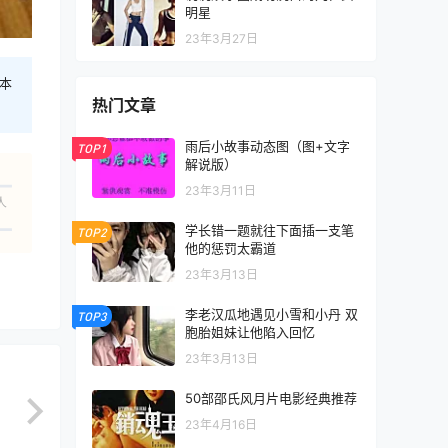
明星
23年3月27日
本
热门文章
雨后小故事动态图（图+文字
TOP1
解说版）
23年3月11日
人
学长错一题就往下面插一支笔
TOP2
他的惩罚太霸道
23年3月13日
李老汉瓜地遇见小雪和小丹 双
TOP3
胞胎姐妹让他陷入回忆
23年3月13日
50部邵氏风月片电影经典推荐
23年4月16日