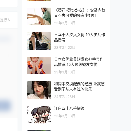
《葵司-葵つかさ》：安静内敛
又不失可爱的邻家小姐姐
是行人
23年3月13日
日本十大步兵女优 10大步兵作
认修改
品番号
23年3月22日
日本女优业界短发女神番号作
品推荐 15大顶级短发女优
23年3月13日
和同事交换配偶的经历 让我感
受到了从未有过的快乐
24年7月28日
提交
江户四十八手解读
23年3月13日