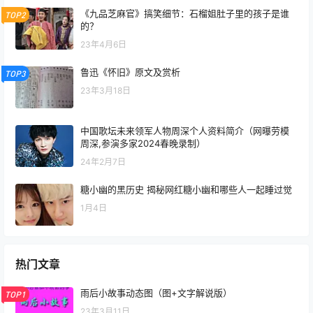
《九品芝麻官》搞笑细节：石榴姐肚子里的孩子是谁
TOP2
的？
23年4月6日
鲁迅《怀旧》原文及赏析
TOP3
23年3月18日
中国歌坛未来领军人物周深个人资料简介（网曝劳模
周深,参演多家2024春晚录制）
24年2月7日
糖小幽的黑历史 揭秘网红糖小幽和哪些人一起睡过觉
1月4日
热门文章
雨后小故事动态图（图+文字解说版）
TOP1
23年3月11日