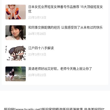
日本女优业界短发女神番号作品推荐 15大顶级短发女
优
23年3月13日
和同事交换配偶的经历 让我感受到了从未有过的快乐
24年7月28日
江户四十八手解读
23年3月13日
英语老师好凶又好软，老师今天晚上就让你了
23年3月22日
怀旧网[www.huaijiu.net]怀旧家园精选怀旧资源故事,共寻美好回忆.