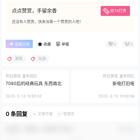
点点赞赏，手留余香
给TA打赏
还没有人赞赏，快来当第一个赞赏的人吧！
0
0
海报分享
收藏
举报
游戏
玩具
怀旧游戏
童年回忆
怀旧游戏
童年回忆
7080后的经典玩具 东西南北
新电打旧电
2023-3-13 15:50:52
2023-3-13 15:50:56
0 条回复
文章作者
管理员
A
M
欢迎您，新朋友，感谢参与互动！
确认修改