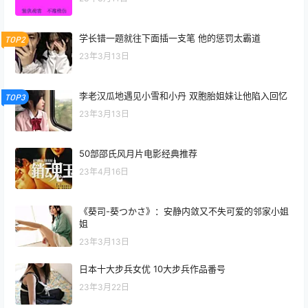
学长错一题就往下面插一支笔 他的惩罚太霸道
TOP2
23年3月13日
李老汉瓜地遇见小雪和小丹 双胞胎姐妹让他陷入回忆
TOP3
23年3月13日
50部邵氏风月片电影经典推荐
23年4月16日
《葵司-葵つかさ》：安静内敛又不失可爱的邻家小姐
姐
23年3月13日
日本十大步兵女优 10大步兵作品番号
23年3月22日